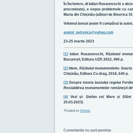
În încheiere, dl Iulian Rusanovschi a dezv
preconizate), a expus problemele cu car
Maria din Chișinău (alături de Biserica Sf.
Volumul lansat poate fi cumpărat la autor, 
anatol_petrencu@yahoo.com
23-25 martie 2023
[1]
Iulian Rusanovschi,
Războiul monum
București, Editura UZP, 2022, 490 p.
[2]
Idem,
Războiul monumentelor. Soarta 
Chișinău, Editura Cu drag, 2018, 640 p.
[3]
Despre istoria bustului regelui Ferdin
Restabilirea monumentelor românești di
[4]
Vezi și:
Ștefan cel Mare și Sfânt
25.03.2023)
Posted in
Arhiva
Comentariile nu sunt permise.