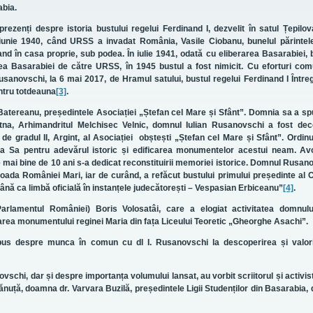
abia.
prezenți despre istoria bustului regelui Ferdinand I, dezvelit în satul Țepilo
 iunie 1940, când URSS a invadat România, Vasile Ciobanu, bunelul părintele
nd în casa proprie, sub podea. În iulie 1941, odată cu eliberarea Basarabiei, 
rea Basarabiei de către URSS, în 1945 bustul a fost nimicit. Cu eforturi co
usanovschi, la 6 mai 2017, de Hramul satului, bustul regelui Ferdinand I Întreg
entru totdeauna
[3]
.
 Batereanu, președintele Asociației „Ștefan cel Mare și Sfânt”. Domnia sa a s
utna, Arhimandritul Melchisec Velnic, domnul Iulian Rusanovschi a fost dec
de gradul II, Argint, al Asociației obștești „Ștefan cel Mare și Sfânt”.
Ordinu
upta Sa pentru adevărul istoric și edificarea monumentelor acestui neam. Av
de mai bine de 10 ani s-a dedicat reconstituirii memoriei istorice. Domnul Rusan
da României Mari, iar de curând, a refăcut bustului primului președinte al C
ână ca limbă oficială în instanțele judecătorești – Vespasian Erbiceanu”
[4]
.
arlamentul României) Boris Volosatâi, care a elogiat activitatea domnului
carea monumentului reginei Maria din fața Liceului Teoretic „Gheorghe Asachi”.
spus despre munca în comun cu dl I. Rusanovschi la descoperirea și valori
chi, dar și despre importanța volumului lansat, au vorbit scriitorul și activist
nuță, doamna dr. Varvara Buzilă, președintele Ligii Studenților din Basarabia, 