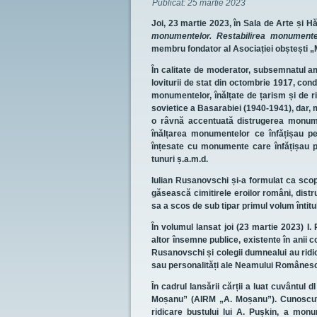
Publicat:
25 martie 2023
Joi, 23 martie 2023, în Sala de Arte și H
monumentelor. Restabilirea monumente
membru fondator al Asociației obștești 
În calitate de moderator, subsemnatul am
loviturii de stat din octombrie 1917, con
monumentelor, înălțate de țarism și de 
sovietice a Basarabiei (1940-1941), dar,
o râvnă accentuată distrugerea monumen
înălțarea monumentelor ce înfățișau pers
înțesate cu monumente care înfățișau pe l
tunuri ș.a.m.d.
Iulian Rusanovschi și-a formulat ca scop
găsească cimitirele eroilor români, distr
sa a scos de sub tipar primul volum înti
În volumul lansat joi (23 martie 2023) I.
altor însemne publice, existente în anii co
Rusanovschi și colegii dumnealui au rid
sau personalități ale Neamului Românesc
În cadrul lansării cărții a luat cuvântul 
Moșanu” (AIRM „A. Moșanu”). Cunoscutul
ridicare bustului lui A. Pușkin, a monu