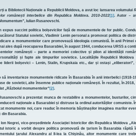
ărți a Bibliotecii Naționale a Republicii Moldova, a avut loc lansarea volumului
R
lor românești interbelice din Republica Moldova. 2010-2022
[1]
. Autor – av
„Monumentum”, Iulian Rusanovschi.
 expus succint politica bolșevicilor față de monumentele de for public. Cond
ducătorul Statului sovietic, Vladimir Lenin personal a promovat politica de dist
ridicare a monumentelor care promovează ideologia comunistă. În anii Primei 
 mai ales după reocuparea Basarabiei, în august 1944, conducerea URSS a cont
telor românești – parte a memoriei colective și pilon al identității române
onalități și fapte ale timpurilor sovietice. Localitățile Republicii Moldova
iderii bolșevici – Lenin, Stalin, Krupskaia etc., dar și ostași „eliberatori”, 
 să inventarieze monumentele ridicate în Basarabia în anii interbelici (1918-1
use de sovietici, alte însemne publice naționale românești. În rezultat, în 2018
tulat „Războiul monumentelor”
[2]
.
 Rusanovschi a prezentat munca de restabilire a monumentelor, busturilor, cimi
nducerii naționale a Basarabiei și distruse la ordinul autorităților comuniste. În 
icat monumente noi, care readuc în memoria băștinașilor imaginea marilor ev
 din Basarabia.
dl Ion Negrei, vice-președintele Asociației Istoricilor din Republica Moldova „A
 istoric a vorbit despre politica promovată de țarism în Basarabia răpită î
mentului țarului Alexandru al II-lea la Chișinău, altor monumente care tre