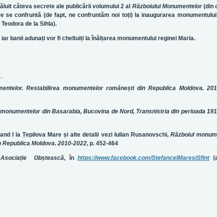
ăluit câteva secrete ale publicării volumului 2 al
Războiului Monumentelor
(din 
e se confruntă (de fapt, ne confruntăm noi toți) la inaugurarea monumentului
 Teodora de la Sihla).
iar banii adunați vor fi cheltuiți la înălțarea monumentului reginei Maria.
entelor. Restabilirea monumentelor românești din Republica Moldova. 20
monumentelor din Basarabia, Bucovina de Nord, Transnistria din perioada 19
and I la Țepilova Mare și alte detalii vezi Iulian Rusanovschi,
Războiul monume
n Republica Moldova. 2010-2022
, p. 452-464
Asociație Obștească
, în
https://www.facebook.com/StefancelMaresiSfint
(a