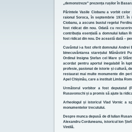
„demonstreze” prezența rușilor în Basar
Părintele Vasile Ciobanu a vorbit celor 
raionul Soroca, în septembrie 1937. În
Ciobanu, a ascuns bustul regelui Ferdina
fost ridicat din nou. Odată cu recuceri
contribuția esențială a domnului Iulian R
fost ridicat din nou. De această dată – p
Cuvântul i-a fost oferit domnului Andrei
binecuvântarea starețului Mănăstirii P
Ordinul Insigna Ștefan cel Mare și Sfânt 
acordat pentru aportul inegalabil în l
profesie, pasionat de istorie și cultură, 
restaurat mai multe monumente din perioa
Apel Chișinău, care a instituit Limba Rom
Următorul vorbitor a fost deputatul (P
Rusavonschi și a promis să ajute la ridi
Arheologul și istoricul Vlad Vornic a 
monumentelor trecutului.
Despre munca depusă de dl Iulian Rusanovs
Alexandru Corduneanu, istoricul Ion Ștefă
Vintilă.