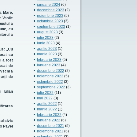
ianuarie 2024
(6)
decembrie 2023
(2)
va Mare,
noiembrie 2023
(5)
 Vasile
octombrie 2023
(3)
bustul a
septembrie 2023
(1)
mune, cu
august 2023
(3)
itorul a
iulie 2023
(2)
iunie 2023
(4)
aprilie 2023
(1)
pus: „Cu
martie 2023
(3)
orat cu
februarie 2023
(5)
l a fost
ianuarie 2023
(4)
ocat de
decembrie 2022
(2)
ovschi a
noiembrie 2022
(5)
urții de
octombrie 2022
(3)
septembrie 2022
(3)
 Iulian
iulie 2022
(11)
mai 2022
(3)
aprilie 2022
(1)
ficarea
martie 2022
(1)
februarie 2022
(4)
ianuarie 2022
(6)
ul civic
decembrie 2021
(5)
dl Pavel
noiembrie 2021
(6)
octombrie 2021
(3)