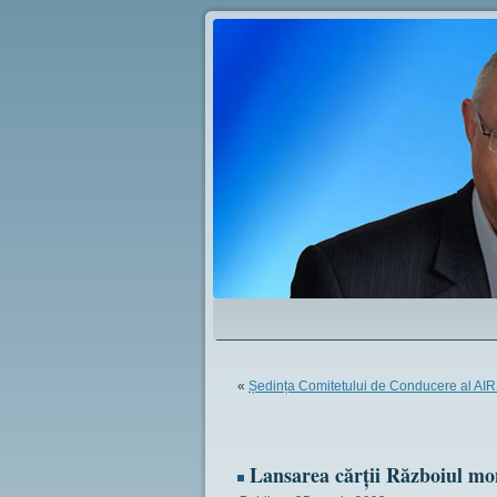
«
Ședința Comitetului de Conducere al AI
Lansarea cărții Războiul mo