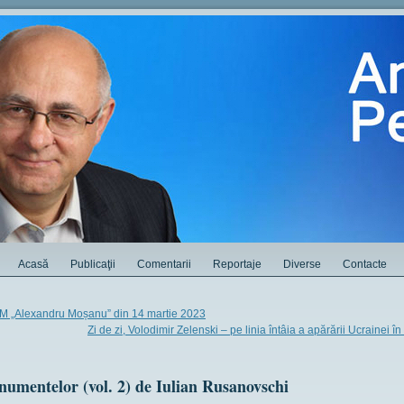
Acasă
Publicaţii
Comentarii
Reportaje
Diverse
Contacte
RM „Alexandru Moșanu” din 14 martie 2023
Zi de zi, Volodimir Zelenski – pe linia întâia a apărării Ucrainei î
numentelor (vol. 2) de Iulian Rusanovschi