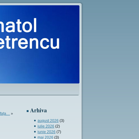
Arhiva
n fața…
»
august 2026
(3)
iulie 2026
(2)
iunie 2026
(7)
mai 2026
(3)