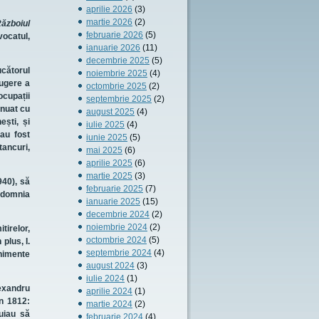
aprilie 2026
(3)
martie 2026
(2)
ăzboiul
februarie 2026
(5)
ocatul,
ianuarie 2026
(11)
decembrie 2025
(5)
ucătorul
noiembrie 2025
(4)
rugere a
octombrie 2025
(2)
ocupații
septembrie 2025
(2)
inuat cu
august 2025
(4)
ști, și
iulie 2025
(4)
 au fost
iunie 2025
(5)
tancuri,
mai 2025
(6)
aprilie 2025
(6)
martie 2025
(3)
940), să
februarie 2025
(7)
, domnia
ianuarie 2025
(15)
decembrie 2024
(2)
noiembrie 2024
(2)
tirelor,
octombrie 2024
(5)
plus, I.
septembrie 2024
(4)
enimente
august 2024
(3)
iulie 2024
(1)
lexandru
aprilie 2024
(1)
n 1812:
martie 2024
(2)
buiau să
februarie 2024
(4)