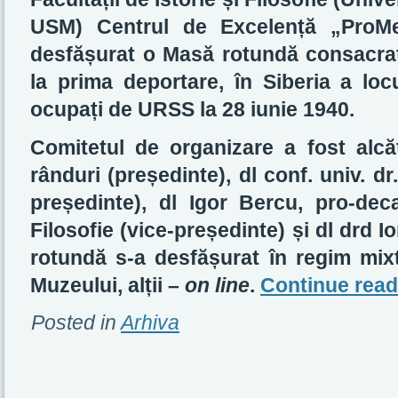
USM) Centrul de Excelență „ProM
desfășurat o Masă rotundă consacrată
la prima deportare, în Siberia a locu
ocupați de URSS la 28 iunie 1940.
Comitetul de organizare a fost alcă
rânduri (președinte), dl conf. univ. d
președinte), dl Igor Bercu, pro-deca
Filosofie (vice-președinte) și dl drd
rotundă s-a desfășurat în regim mixt:
Muzeului, alții –
on line
.
Continue rea
Posted in
Arhiva