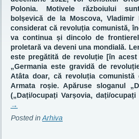
Polonia. Motivele războiului su
bolșevică de la Moscova, Vladimir 
considerat că revoluția comunistă, în
va continua și dincolo de frontierel
proletară va deveni una mondială. Le
este pregătită de revoluție [în acest
„Germania este gravidă de revoluție”
Atâta doar, că revoluția comunistă
Armata roșie. Apăruse sloganul „Da
(„Dați/ocupați Varșovia, dați/ocupați
→
Posted in
Arhiva