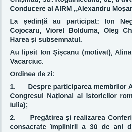
Conducere al AIRM „Alexandru Moșa
La ședință au participat: Ion Negr
Cojocaru, Viorel Bolduma, Oleg Chi
Harea și subsemnatul.
Au lipsit Ion Șișcanu (motivat), Alin
Vacarciuc.
Ordinea de zi:
1.
Despre participarea membrilor
Congresul Național al istoricilor ro
Iulia);
2.
Pregătirea și realizarea Conferin
consacrate împlinirii a 30 de ani de