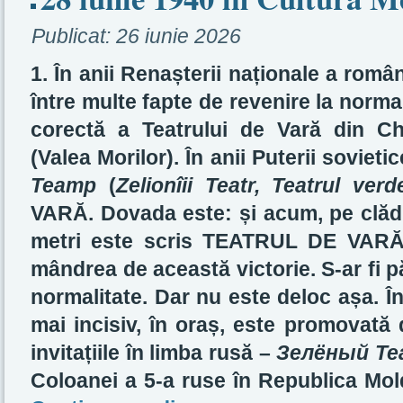
Publicat:
26 iunie 2026
1. În anii Renașterii naționale a româ
între multe fapte de revenire la norma
corectă a Teatrului de Vară din Ch
(Valea Morilor). În anii Puterii soviet
Театр
(
Zelionîii Teatr, Teatrul verd
VARĂ. Dovada este: și acum, pe clădir
metri este scris TEATRUL DE VARĂ.
mândrea de această victorie. S-ar fi pă
normalitate. Dar nu este deloc așa. În
mai incisiv, în oraș, este promovat
invitațiile în limba rusă –
Зелёный Те
Coloanei a 5-a ruse în Republica Mol