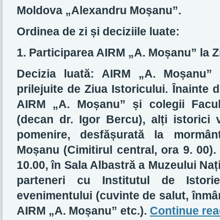
Moldova „Alexandru Moșanu”.
Ordinea de zi și deciziile luate:
1. Participarea AIRM „A. Moșanu” la Ziu
Decizia luată: AIRM „A. Moșanu” va
prilejuite de Ziua Istoricului. Înaint
AIRM „A. Moșanu” și colegii Facultă
(decan dr. Igor Bercu), alți istorici
pomenire, desfășurată la mormânt
Moșanu (Cimitirul central, ora 9. 00)
10.00, în Sala Albastră a Muzeului Națio
parteneri cu Institutul de Istor
evenimentului (cuvinte de salut, înmâ
AIRM „A. Moșanu” etc.).
Continue re