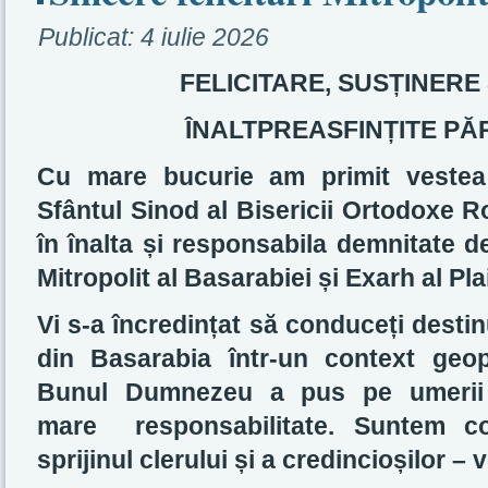
Publicat:
4 iulie 2026
FELICITARE,
SUSȚINERE 
ÎNALTPREASFINȚITE PĂ
Cu mare bucurie am primit vestea
Sfântul Sinod al Bisericii Ortodoxe R
în înalta și responsabila demnitate d
Mitropolit al Basarabiei și Exarh al Plai
Vi s-a încredințat să conduceți destinu
din Basarabia într-un context geopo
Bunul Dumnezeu a pus pe umerii În
mare responsabilitate. Suntem c
sprijinul clerului și a credincioșilor – v