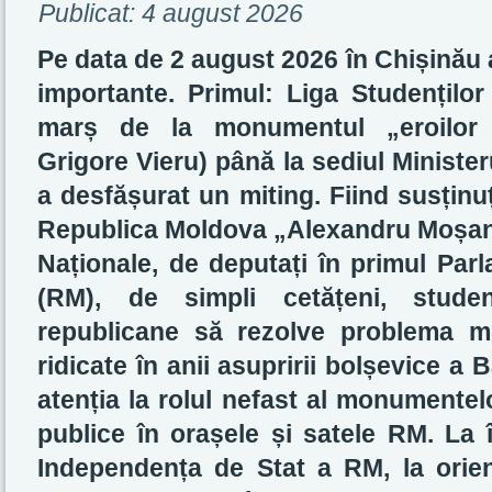
Publicat:
4 august 2026
Pe data de 2 august 2026 în Chișinău
importante. Primul: Liga Studențilo
marș de la monumentul „eroilor c
Grigore Vieru) până la sediul Ministerul
a desfășurat un miting. Fiind susținuț
Republica Moldova „Alexandru Moșanu”
Naționale, de deputați în primul Par
(RM), de simpli cetățeni, studenț
republicane să rezolve problema m
ridicate în anii asupririi bolșevice a B
atenția la rolul nefast al monumentel
publice în orașele și satele RM. La 
Independența de Stat a RM, la orie