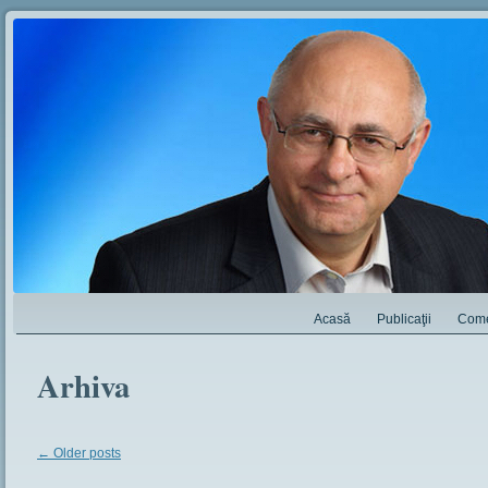
Acasă
Publicaţii
Come
Arhiva
←
Older posts