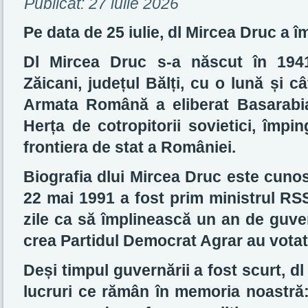
Publicat:
27 iulie 2026
Pe data de 25 iulie, dl Mircea Druc a îm
Dl Mircea Druc s-a născut în 194
Zăicani, județul Bălți, cu o lună și c
Armata Română a eliberat Basarabia
Herța de cotropitorii sovietici, împi
frontiera de stat a României.
Biografia dlui Mircea Druc este cuno
22 mai 1991 a fost prim ministrul RSS
zile ca să împlinească un an de guver
crea Partidul Democrat Agrar au votat
Deși timpul guvernării a fost scurt, d
lucruri ce rămân în memoria noastr