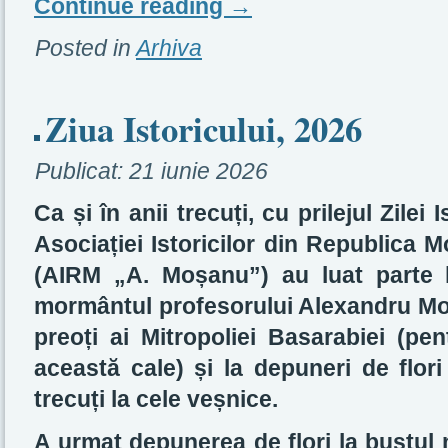
Continue reading
→
Posted in
Arhiva
Ziua Istoricului, 2026
Publicat:
21 iunie 2026
Ca și în anii trecuți, cu prilejul Zilei 
Asociației Istoricilor din Republica
(AIRM „A. Moșanu”) au luat parte 
mormântul profesorului Alexandru Moș
preoți ai Mitropoliei Basarabiei (pe
această cale) și la depuneri de flori 
trecuți la cele veșnice.
A urmat depunerea de flori la bustul m