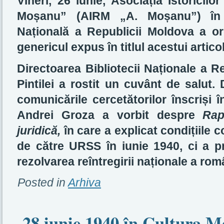
Vineri, 26 iunie,
Asociația Istoricil
Moșanu” (AIRM „A. Moșanu”) în p
Națională a Republicii Moldova a o
genericul expus în titlul acestui articol
Directoarea Bibliotecii Naționale a R
Pintilei a rostit un cuvânt de salut.
comunicările cercetătorilor înscriși î
Andrei Groza a vorbit despre
Rap
juridică,
în care a explicat condițiile co
de către URSS în iunie 1940, ci a pr
rezolvarea reîntregirii naționale a rom
Posted in
Arhiva
28 iunie 1940 în Cultura M