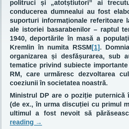
politruci și „atotștiutori” ai trecu
conducerea dumnealui au fost elabo
suporturi informaționale referitoare 
ale istoriei basarabenilor – raptul te
1940, deportările în masă a populaț
Kremlin în numita RSSM
[1]
. Domnia
organizarea și desfășurarea, sub a
tematice privind subiecte importante 
RM, care urmăresc dezvoltarea cult
coeziunii în societatea noastră.
Ministrul DP are o poziție puternică 
(de ex., în urma discuției cu primul
ultimul a fost nevoit să părăsea
reading
→