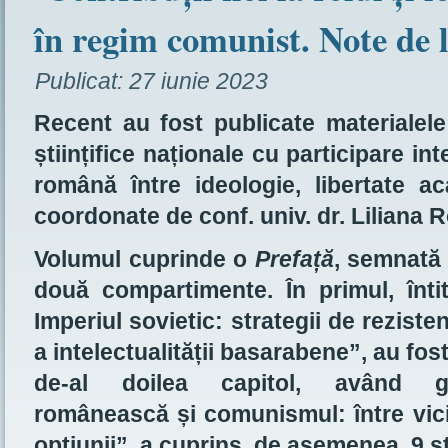
în regim comunist. Note de 
Publicat:
27 iunie 2023
Recent au fost publicate materialele
științifice naționale cu participare int
română între ideologie, libertate a
coordonate de conf. univ. dr. Liliana R
Volumul cuprinde o
Prefață
, semnată 
două compartimente. În primul, întit
Imperiul sovietic: strategii de rezisten
a intelectualității basarabene”, au fost
de-al doilea capitol, având gene
românească și comunismul: între vicis
opțiunii”, a cuprins, de asemenea, 9 st