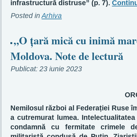
infrastructură distruse” (p. 7).
Contin
Posted in
Arhiva
„O țară mică cu inimă mar
Moldova. Note de lectură
Publicat:
23 iunie 2023
ORC
Nemilosul război al Federației Ruse î
a cutremurat lumea. Intelectualitate
condamnă cu fermitate crimele de
militaristă condusă de Putin. Ziariștii, 