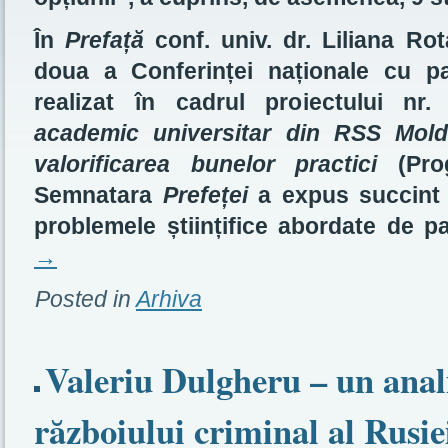
În
Prefață
conf. univ. dr. Liliana Ro
doua a Conferinței naționale cu par
realizat în cadrul proiectului nr
academic universitar din RSS Mold
valorificarea bunelor practici
(Prog
Semnatara
Prefeței
a expus succint 
problemele științifice abordate de pa
→
Posted in
Arhiva
Valeriu Dulgheru – un anal
războiului criminal al Rusie