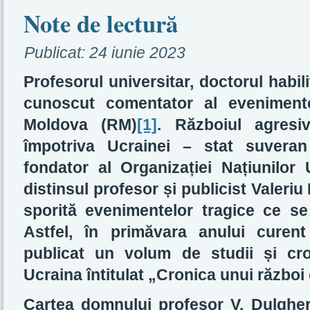
Note de lectură
Publicat:
24 iunie 2023
Profesorul universitar, doctorul habil
cunoscut comentator al evenimente
Moldova (RM)
[1]
. Războiul agresi
împotriva Ucrainei – stat suvera
fondator al Organizației Națiunilor
distinsul profesor și publicist Valeri
sporită evenimentelor tragice ce se
Astfel, în primăvara anului curen
publicat un volum de studii și cro
Ucraina întitulat „Cronica unui război
Cartea domnului profesor V. Dulgher