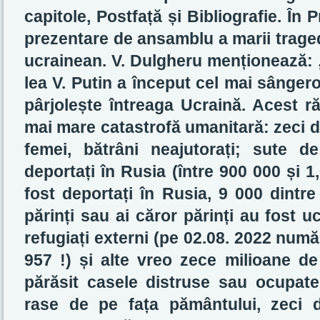
capitole, Postfață și Bibliografie. În P
prezentare de ansamblu a marii traged
ucrainean. V. Dulgheru menționează: 
lea V. Putin a început cel mai sânger
pârjolește întreaga Ucraină. Acest r
mai mare catastrofă umanitară: zeci de
femei, bătrâni neajutorați; sute d
deportați în Rusia (între 900 000 și 1
fost deportați în Rusia, 9 000 dintre
părinți sau ai căror părinți au fost u
refugiați externi (pe 02.08. 2022 numă
957 !) și alte vreo zece milioane de 
părăsit casele distruse sau ocupat
rase de pe fața pământului, zeci 