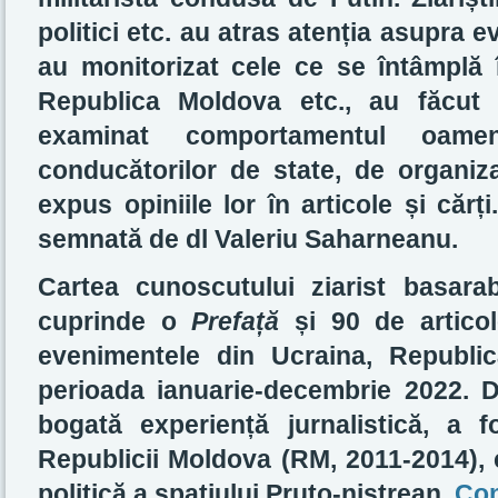
politici etc. au atras atenția asupra 
au monitorizat cele ce se întâmplă 
Republica Moldova etc., au făcut 
examinat comportamentul oame
conducătorilor de state, de organizaț
expus opiniile lor în articole și căr
semnată de dl Valeriu Saharneanu.
Cartea cunoscutului ziarist basar
cuprinde o
Prefață
și 90 de articole
evenimentele din Ucraina, Republi
perioada ianuarie-decembrie 2022. 
bogată experiență jurnalistică, a 
Republicii Moldova (RM, 2011-2014), 
politică a spațiului Pruto-nistrean.
Con