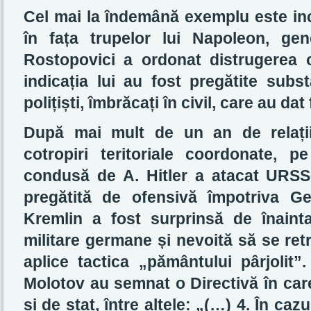
Cel mai la îndemână exemplu este in
în fața trupelor lui Napoleon, gen
Rostopovici a ordonat distrugerea o
indicația lui au fost pregătite subs
polițiști, îmbrăcați în civil, care au d
După mai mult de un an de relații
cotropiri teritoriale coordonate, 
condusă de A. Hitler a atacat URSS 
pregătită de ofensivă împotriva G
Kremlin a fost surprinsă de înainta
militare germane și nevoită să se retr
aplice tactica „pământului pârjolit”.
Molotov au semnat o Directivă în car
și de stat, între altele: „(…) 4. În cazu