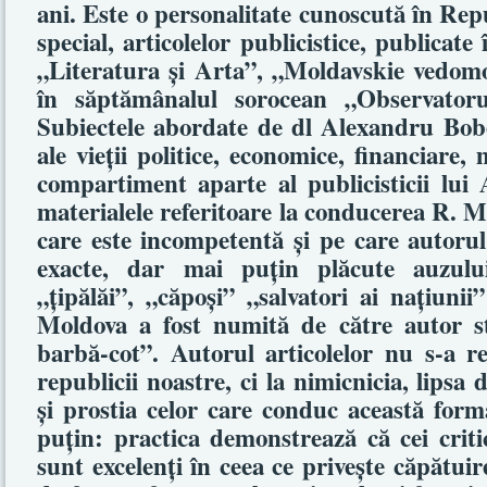
ani. Este o personalitate cunoscută în Re
special, articolelor publicistice, publicate
„Literatura şi Arta”, „Moldavskie vedomos
în săptămânalul sorocean „Observatoru
Subiectele abordate de dl Alexandru Bobei
ale vieţii politice, economice, financiare, 
compartiment aparte al publicisticii lui 
materialele referitoare la conducerea R. Mo
care este incompetentă şi pe care autorul 
exacte, dar mai puţin plăcute auzului 
„ţipălăi”, „căpoşi” „salvatori ai naţiuni
Moldova a fost numită de către autor st
barbă-cot”. Autorul articolelor nu s-a ref
republicii noastre, ci la nimicnicia, lipsa 
şi prostia celor care conduc această form
puţin: practica demonstrează că cei criti
sunt excelenţi în ceea ce priveşte căpătuire