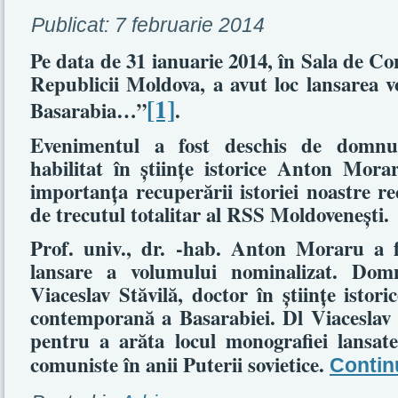
Publicat:
7 februarie 2014
Pe data de 31 ianuarie 2014, în Sala de Con
Republicii Moldova, a avut loc lansarea v
[1]
Basarabia…”
.
Evenimentul a fost deschis de domnul 
habilitat în ştiinţe istorice Anton Mor
importanţa recuperării istoriei noastre rec
de trecutul totalitar al RSS Moldoveneşti.
Prof. univ., dr. -hab. Anton Moraru a f
lansare a volumului nominalizat. Domn
Viaceslav Stăvilă, doctor în ştiinţe istoric
contemporană a Basarabiei. Dl Viaceslav S
pentru a arăta locul monografiei lansate
comuniste în anii Puterii sovietice.
Contin