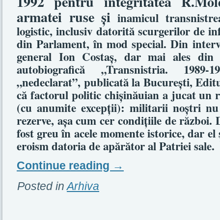
1992 pentru integritatea R.Mold
armatei ruse şi
inamicul transnistre
logistic, inclusiv datorită scurgerilor de in
din Parlament, în mod special. Din intervi
general Ion Costaş, dar mai ales din i
autobiografică „Transnistria. 1989
„nedeclarat”, publicată la Bucureşti, Edi
că factorul politic chişinăuian a jucat un r
(cu anumite excepţii): militarii noştri n
rezerve, aşa cum cer condiţiile de război.
fost greu în acele momente istorice, dar el 
eroism datoria de apărător al Patriei sale.
Continue reading
→
Posted in
Arhiva