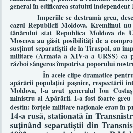
general în edificarea statului independen
Imperiile se destramă greu, dese
cazul Republicii Moldova. Kremlinul nu a
tânărului stat Republica Moldova de U
Moscova au găsit posibilităţi de a comprom
susţinut separatiştii de la Tiraspol, au impl
militare (Armata a XIV-a a URSS) ca p
război sângeros împotriva poporului nostr
În acele clipe dramatice pentru
apărării populaţiei paşnice, respectării int
Moldova, l-a avut generalul Ion Costaş
ministru al Apărării. I-a fost foarte greu
destin: forţele militare naţionale erau în p
14-a rusă, stationată în Transnistri
suţinând separatiştii din Transnis