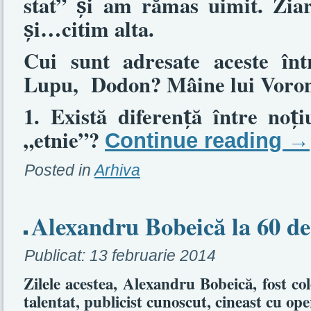
stat”
i am rămas uimit. Zia
ș
i…citim alta.
ș
Cui sunt adresate aceste înt
Lupu,
Dodon? Mâine lui Voro
1. Există diferen
ă între no
i
ț
ț
„etnie”?
Continue reading
→
Posted in
Arhiva
Alexandru Bobeică la 60 de
Publicat:
13 februarie 2014
Zilele acestea, Alexandru Bobeică, fost col
talentat, publicist cunoscut, cineast cu op