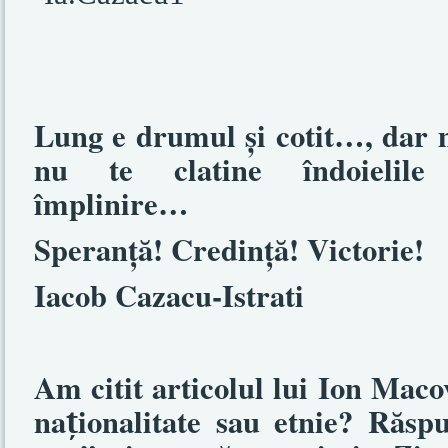
Lung e drumul şi cotit…, dar m
nu te clatine îndoielil
împlinire…
Speranţă! Credinţă! Victorie!
Iacob Cazacu-Istrati
Am citit articolul lui Ion Mac
na
ionalitate sau etnie? Răsp
ț