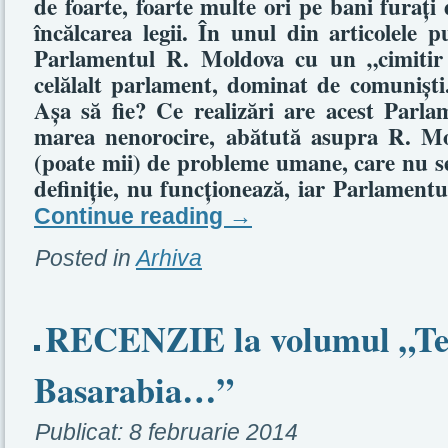
de foarte, foarte multe ori pe bani furaţi
încălcarea legii. În unul din articolele
Parlamentul R. Moldova cu un „cimitir p
celălalt parlament, dominat de comunişti.
Aşa să fie? Ce realizări are acest Parla
marea nenorocire, abătută asupra R. Mol
(poate mii) de probleme umane, care nu se 
definiţie, nu funcţionează, iar Parlamentu
Continue reading
→
Posted in
Arhiva
RECENZIE la volumul „Tero
Basarabia…”
Publicat:
8 februarie 2014