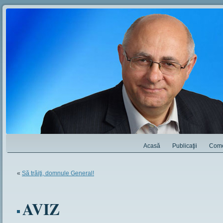
Acasă
Publicaţii
Come
«
Să trăiţi, domnule General!
AVIZ