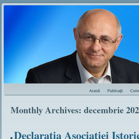
Acasă
Publicaţii
Come
Monthly Archives:
decembrie 20
Declarația Asociației Istori