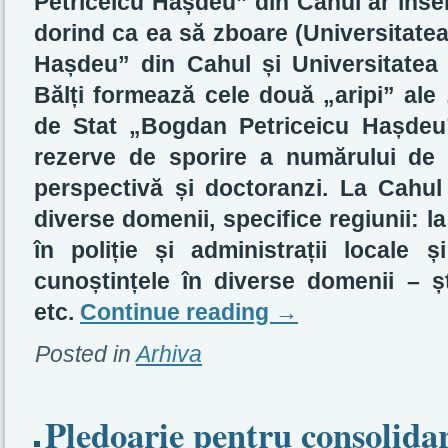
Petriceicu Hașdeu” din Cahul ar însem
dorind ca ea să zboare (Universitate
Hașdeu” din Cahul și Universitatea
Bălți formează cele două „aripi” ale 
de Stat „Bogdan Petriceicu Hașdeu
rezerve de sporire a numărului de s
perspectivă și doctoranzi. La Cahul 
diverse domenii, specifice regiunii: la
în poliție și administrații locale 
cunoștințele în diverse domenii – ș
etc.
Continue reading
→
Posted in
Arhiva
Pledoarie pentru consolidar