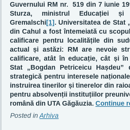
Guvernului RM nr. 519 din 7 iunie 199
Sturza, ministrul Educației și 
Gremalschi
[1]
. Universitatea de Sta
din Cahul a fost întemeiată cu scopul 
calificare pentru localitățile din 
actual și astăzi: RM are nevoie st
calificare, atât în educație, cât și î
Stat „Bogdan Petriceicu Hașdeu” d
strategică pentru interesele național
instruirea tinerilor și tinerelor din ra
pentru absolvenții instituțiilor preuni
română din UTA Găgăuzia.
Continue 
Posted in
Arhiva