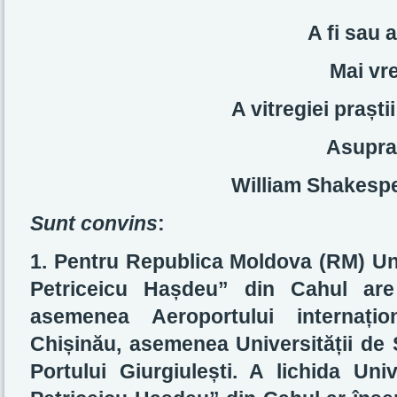
A fi sau 
Mai vre
A vitregiei praști
Asupra 
William Shakesp
Sunt convins
:
1. Pentru Republica Moldova (RM) Un
Petriceicu Hașdeu” din Cahul are
asemenea Aeroportului internaț
Chișinău, asemenea Universității de
Portului Giurgiulești. A lichida Un