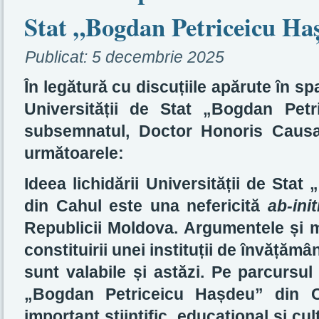
Stat „Bogdan Petriceicu Ha
Publicat:
5 decembrie 2025
În legătură cu discuțiile apărute în spa
Universității de Stat „Bogdan Pet
subsemnatul, Doctor Honoris Causa a
următoarele:
Ideea lichidării Universității de Sta
din Cahul este una nefericită
ab-init
Republicii Moldova. Argumentele și m
constituirii unei instituții de învățămâ
sunt valabile și astăzi. Pe parcursul
„Bogdan Petriceicu Hașdeu” din C
important științific, educațional și cul