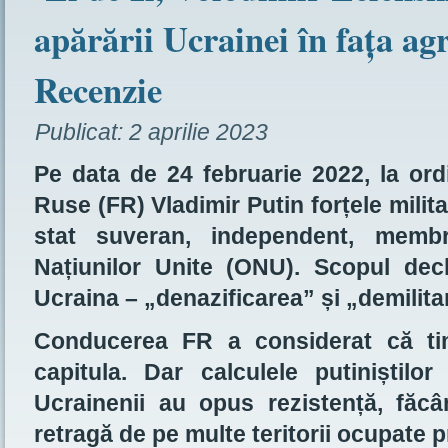
apărării Ucrainei în fața agr
Recenzie
Publicat:
2 aprilie 2023
Pe data de 24 februarie 2022, la ordi
Ruse (FR) Vladimir Putin forțele milit
stat suveran, independent, membru
Națiunilor Unite (ONU). Scopul decla
Ucraina – „denazificarea” și „demilitar
Conducerea FR a considerat că tim
capitula. Dar calculele putiniștilor
Ucrainenii au opus rezistență, făc
retragă de pe multe teritorii ocupate p