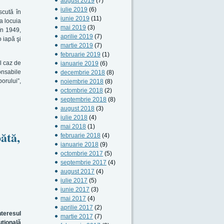
august 2019
(7)
iulie 2019
(6)
scută în
iunie 2019
(11)
ia locuia
mai 2019
(3)
în 1949,
aprilie 2019
(7)
 iapă şi
martie 2019
(7)
februarie 2019
(1)
l caz de
ianuarie 2019
(6)
onsabile
decembrie 2018
(8)
porului”,
noiembrie 2018
(8)
octombrie 2018
(2)
septembrie 2018
(8)
august 2018
(3)
iulie 2018
(4)
mai 2018
(1)
ătă,
februarie 2018
(4)
ianuarie 2018
(9)
octombrie 2017
(5)
septembrie 2017
(4)
august 2017
(4)
iulie 2017
(5)
iunie 2017
(3)
mai 2017
(4)
aprilie 2017
(2)
nteresul
martie 2017
(7)
uţională