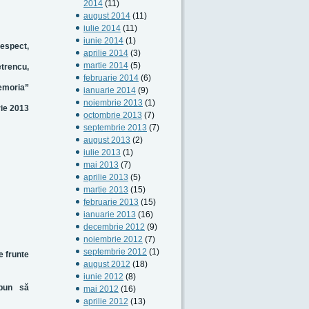
2014
(11)
august 2014
(11)
iulie 2014
(11)
iunie 2014
(1)
respect,
aprilie 2014
(3)
martie 2014
(5)
etrencu,
februarie 2014
(6)
Memoria”
ianuarie 2014
(9)
noiembrie 2013
(1)
ie 2013
octombrie 2013
(7)
septembrie 2013
(7)
august 2013
(2)
iulie 2013
(1)
mai 2013
(7)
aprilie 2013
(5)
martie 2013
(15)
februarie 2013
(15)
ianuarie 2013
(16)
decembrie 2012
(9)
noiembrie 2012
(7)
septembrie 2012
(1)
e frunte
august 2012
(18)
iunie 2012
(8)
opun să
mai 2012
(16)
aprilie 2012
(13)