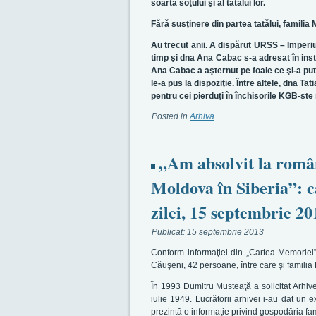
soarta soţului şi al tatălui lor.
Fără susţinere din partea tatălui, familia 
Au trecut anii. A dispărut URSS – Imperi
timp şi dna Ana Cabac s-a adresat în inst
Ana Cabac a aşternut pe foaie ce şi-a putu
le-a pus la dispoziţie. Între altele, dna
pentru cei pierduţi în închisorile KGB-ste
Posted in
Arhiva
„Am absolvit la români
Moldova în Siberia”: c
zilei, 15 septembrie 20
Publicat:
15 septembrie 2013
Conform informaţiei din „Cartea Memoriei
Căuşeni, 42 persoane, între care şi familia
În 1993 Dumitru Musteaţă a solicitat Arhiv
iulie 1949. Lucrătorii arhivei i-au dat un
prezintă o informaţie privind gospodăria f