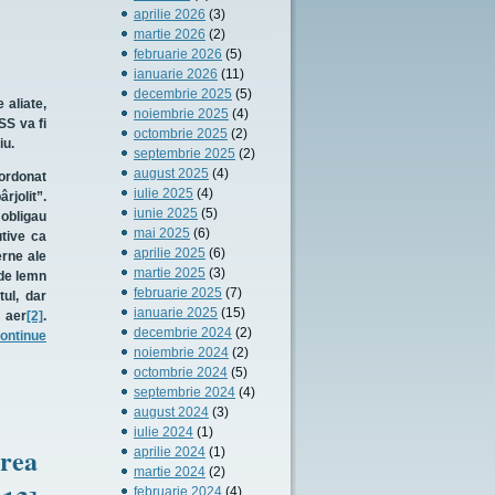
aprilie 2026
(3)
martie 2026
(2)
februarie 2026
(5)
ianuarie 2026
(11)
decembrie 2025
(5)
aliate,
noiembrie 2025
(4)
SS va fi
octombrie 2025
(2)
iu.
septembrie 2025
(2)
august 2025
(4)
 ordonat
iulie 2025
(4)
rjolit”.
iunie 2025
(5)
obligau
mai 2025
(6)
utive ca
aprilie 2025
(6)
erne ale
martie 2025
(3)
 de lemn
februarie 2025
(7)
tul, dar
ianuarie 2025
(15)
n aer
[2]
.
decembrie 2024
(2)
ontinue
noiembrie 2024
(2)
octombrie 2024
(5)
septembrie 2024
(4)
august 2024
(3)
iulie 2024
(1)
area
aprilie 2024
(1)
martie 2024
(2)
februarie 2024
(4)