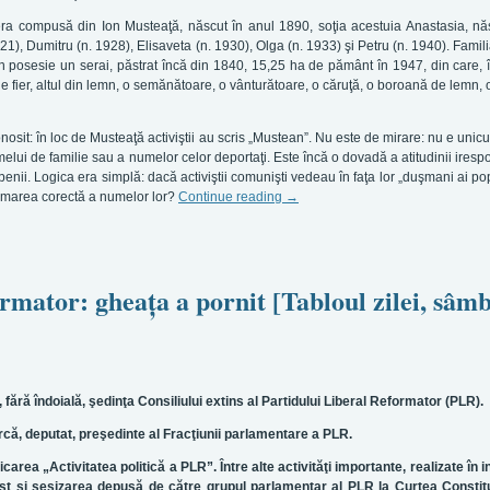
ra compusă din Ion Musteaţă, născut în anul 1890, soţia acestuia Anastasia, nă
21), Dumitru (n. 1928), Elisaveta (n. 1930), Olga (n. 1933) şi Petru (n. 1940). Famil
 în posesie un serai, păstrat încă din 1840, 15,25 ha de pământ în 1947, din care, 
fier, altul din lemn, o semănătoare, o vânturătoare, o căruţă, o boroană de lemn, o
sit: în loc de Musteaţă activiştii au scris „Mustean”. Nu este de mirare: nu e unicu
elui de familie sau a numelor celor deportaţi. Este încă o dovadă a atitudinii iresp
abenii. Logica era simplă: dacă activiştii comunişti vedeau în faţa lor „duşmani ai po
rimarea corectă a numelor lor?
Continue reading
→
rmator: gheaţa a pornit [Tabloul zilei, sâmb
t, fără îndoială, şedinţa Consiliului extins al Partidului Liberal Reformator (PLR).
că, deputat, preşedinte al Fracţiunii parlamentare a PLR.
rea „Activitatea politică a PLR”. Între alte activităţi importante, realizate în i
ost şi sesizarea depusă de către grupul parlamentar al PLR la Curtea Constit