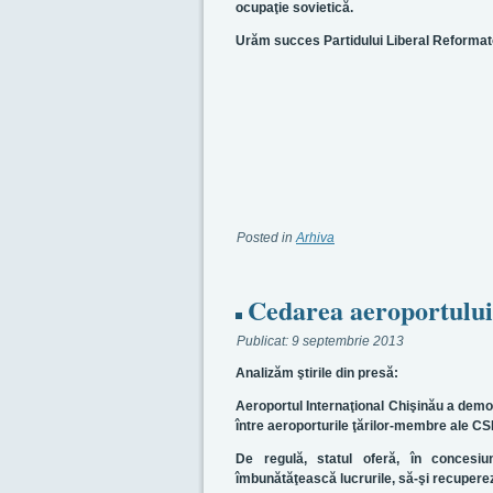
ocupaţie sovietică
.
Urăm succes Partidului Liberal Reformator
Posted in
Arhiva
Cedarea aeroportului 
Publicat:
9 septembrie 2013
Analizăm ştirile din presă:
Aeroportul Internaţional Chişinău a demo
între aeroporturile ţărilor-membre ale CSI
De regulă, statul oferă, în concesiune
îmbunătăţească lucrurile, să-şi recupereze 