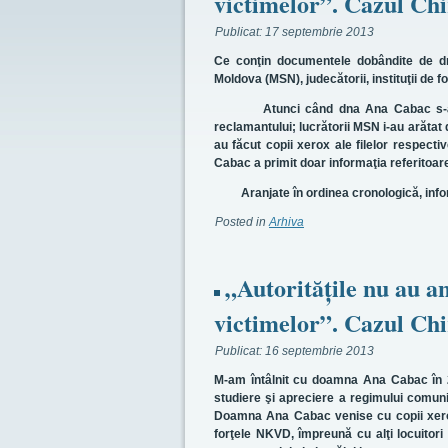
victimelor”. Cazul Chir
Publicat:
17 septembrie 2013
Ce conţin documentele dobândite de dna
Moldova (MSN), judecătorii, instituţii de f
Atunci când dna Ana Cabac s-a adres
reclamantului; lucrătorii MSN i-au arătat d
au făcut copii xerox ale filelor respecti
Cabac a primit doar informaţia referitoar
Aranjate în ordinea cronologică, inform
Posted in
Arhiva
„Autorităţile nu au an
victimelor”. Cazul Chir
Publicat:
16 septembrie 2013
M-am întâlnit cu doamna Ana Cabac în 2
studiere şi apreciere a regimului comun
Doamna Ana Cabac venise cu copii xerox di
forţele NKVD, împreună cu alţi locuitori a