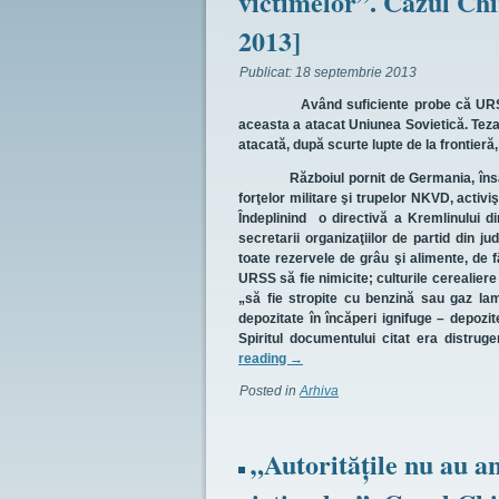
victimelor”. Cazul Chir
2013]
Publicat:
18 septembrie 2013
Având suficiente probe că URSS pregăt
aceasta a atacat Uniunea Sovietică. Teza p
atacată, după scurte lupte de la frontieră,
Războiul pornit de Germania, însă, avea
forţelor militare şi trupelor NKVD, activi
Îndeplinind o directivă a Kremlinului 
secretarii organizaţiilor de partid din j
toate rezervele de grâu şi alimente, de fâ
URSS să fie nimicite; culturile cerealier
„să fie stropite cu benzină sau gaz la
depozitate în încăperi ignifuge – depozit
Spiritul documentului citat era distrug
reading
→
Posted in
Arhiva
„Autorităţile nu au an