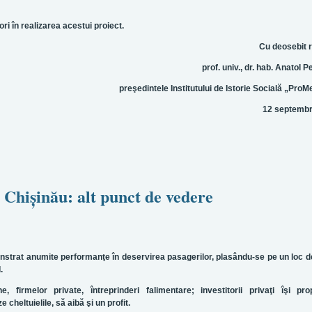
i în realizarea acestui proiect.
Cu deosebit 
prof. univ., dr. hab. Anatol P
preşedintele Institutului de Istorie Socială „Pro
12 septembr
Chişinău: alt punct de vedere
nstrat anumite performanţe în deservirea pasagerilor, plasându-se pe un loc d
.
, firmelor private, întreprinderi falimentare; investitorii privaţi îşi pr
cheltuielile, să aibă şi un profit.