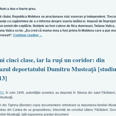
Matei a dus-o foarte greu.
ul răului. Republica Moldova se proclamase stat suveran şi independent. Trec
anţe cu rugămintea de a o informa despre soarta tatălui ei. Impusă de împrejur
t aminti din copilărie. Notiţele au fost culese de fiica dumneaei, Tatiana Valica,
 Tatiana Valica scria: „Eu cred că mama mea a fost prima în Moldova care a pus 
 ruseşti”.
Continue reading
→
 cinci clase, iar la ruşi un coridor: din
azul deportatului Dumitru Musteaţă [studiu
13]
”
[1]
, în iulie 1949, autorităţile sovietice au deportat în Siberia din satul Fârlădeni
 Musteaţă.
ei din Tighina (Bender) copia documentelor referitoare la deportarea familiei Must
 extras din Cartea de uz gospodăresc, întocmită de consiliul sătesc Fârlădeni. Do
amiliei Musteaţă. Iată expunerea acestui document.