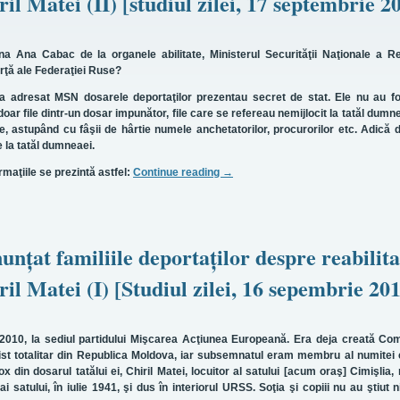
il Matei (II) [studiul zilei, 17 septembrie 2
 Ana Cabac de la organele abilitate, Ministerul Securităţii Naţionale a Rep
orţă ale Federaţiei Ruse?
at MSN dosarele deportaţilor prezentau secret de stat. Ele nu au fo
oar file dintr-un dosar impunător, file care se refereau nemijlocit la tatăl dumnea
ve, astupând cu fâşii de hârtie numele anchetatorilor, procurorilor etc. Adică
e la tatăl dumneaei.
aţiile se prezintă astfel:
Continue reading
→
unţat familiile deportaţilor despre reabilit
il Matei (I) [Studiul zilei, 16 sepembrie 20
010, la sediul partidului Mişcarea Acţiunea Europeană. Era deja creată Com
ist totalitar din Republica Moldova, iar subsemnatul eram membru al numitei 
n dosarul tatălui ei, Chiril Matei, locuitor al satului [acum oraş] Cimişlia, 
i satului, în iulie 1941, şi dus în interiorul URSS. Soţia şi copiii nu au ştiut 