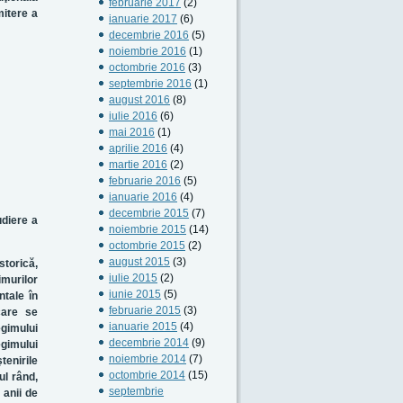
februarie 2017
(2)
mitere a
ianuarie 2017
(6)
decembrie 2016
(5)
noiembrie 2016
(1)
octombrie 2016
(3)
septembrie 2016
(1)
august 2016
(8)
iulie 2016
(6)
mai 2016
(1)
aprilie 2016
(4)
martie 2016
(2)
februarie 2016
(5)
ianuarie 2016
(4)
decembrie 2015
(7)
udiere a
noiembrie 2015
(14)
octombrie 2015
(2)
august 2015
(3)
storică,
iulie 2015
(2)
imurilor
iunie 2015
(5)
ntale în
februarie 2015
(3)
care se
ianuarie 2015
(4)
egimului
decembrie 2014
(9)
gimului
noiembrie 2014
(7)
tenirile
octombrie 2014
(15)
ul rând,
septembrie
n anii de