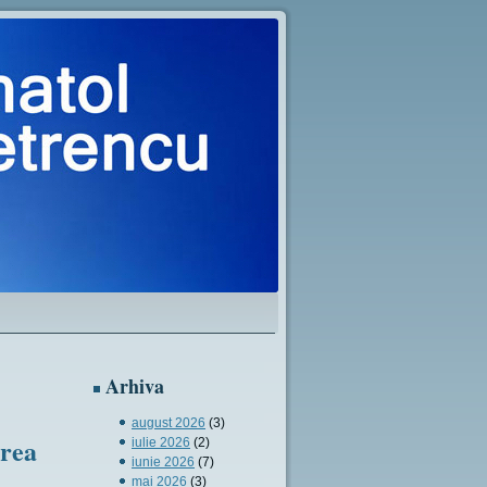
Arhiva
august 2026
(3)
area
iulie 2026
(2)
iunie 2026
(7)
mai 2026
(3)