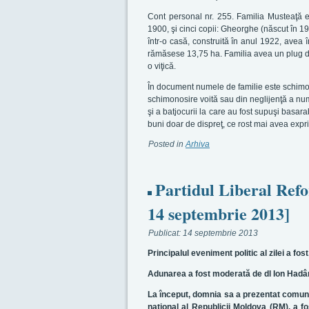
Cont personal nr. 255. Familia Musteaţă e
1900, şi cinci copii: Gheorghe (născut în 19
într-o casă, construită în anul 1922, avea
rămăsese 13,75 ha. Familia avea un plug de 
o viţică.
În document numele de familie este schimono
schimonosire voită sau din neglijenţă a num
şi a batjocurii la care au fost supuşi basar
buni doar de dispreţ, ce rost mai avea exp
Posted in
Arhiva
Partidul Liberal Refo
14 septembrie 2013]
Publicat:
14 septembrie 2013
Principalul eveniment politic al zilei a fos
Adunarea a fost moderată de dl Ion Hadâr
La început, domnia sa a prezentat comunica
naţional al Republicii Moldova (RM), a f