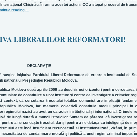
Internaţional Chişinău. În urma acestei acţiuni, CC a stopat procesul de trans
ntinue reading
→
TIVA LIBERALILOR REFORMATORI!
DECLARAŢIE
a” sus
ț
ine ini
ț
iativa Partidului Liberal Reformator
de creare a Institutului de St
b patronajul Pre
ș
edin
ț
iei Republicii Moldova.
lica Moldova după aprilie 2009 au deschis noi orizonturi pentru cercetarea i
omuniste de constituire a unor institute şi centre de investigare a crimelor reg
t context, că cercetarea trecutului totalitar comunist are implicaţii fundame
epublica Moldova, iar memoria colectivă constituie mediul principal în 
or regimului nazist au avut un caracter instituţional şi internaţional. Crimele r
ivă de lungă durată a muncii istoricilor.
Suntem de părerea, că investigarea re
 pentru a ne cunoaşte trecutul, dar şi pentru a ne detaşa cu inteligenţă de moş
nismului este încă insuficient recunoscută
ș
i institu
ț
ionalizată, vizând
, în prim
i necesitatea de condamnare morală
ș
i politică a unui regim
criminal impus
î