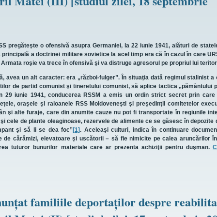
il Matei (III) [studiul zilei, 18 septembrie
eşte o ofensivă asupra Germaniei, la 22 iunie 1941, alături de statele 
rincipală a doctrinei militare sovietice la acel timp era că în cazul în care UR
 Armata roşie va trece în ofensivă şi va distruge agresorul pe propriul lui teritor
 un alt caracter: era „război-fulger”. În situaţia dată regimul stalinist a
ştilor de partid comunist şi tineretului comunist, să aplice tactica „pământului pâ
din 29 iunie 1941, conducerea RSSM a emis un ordin strict secret prin care 
udeţele, oraşele şi raioanele RSS Moldoveneşti şi preşedinţii comitetelor exec
n şi alte furaje, care din anumite cauze nu pot fi transportate în regiunile int
e şi cele de plante oleaginoase, rezervele de alimente ce se găsesc în depozite
mpant şi să li se dea foc”
[1]
. Aceleaşi culturi, indica în continuare documen
e de cărămizi, elevatoare şi uscătorii – să fie nimicite pe calea aruncărilor î
erea tuturor bunurilor materiale care ar prezenta achiziţii pentru duşman.
C
unţat familiile deportaţilor despre reabilit