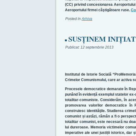
(CC) privind concesionarea Aeroportului 
Aeroportului firmei câştigătoare ruse.
Co
Posted in
Arhiva
SUSŢINEM INIŢIA
Publicat:
12 septembrie 2013
Institutul de Istorie Socială “ProMemori
Crimelor Comunismului, care ar activa su
Procesele democratice demarate în Repub
punând în eviden
ț
ă exemplul statelor ex-c
to
talitar-comuniste. Considerăm, în aces
promovarea valorilor democratice în R
construiesc identităţile. Studierea crimel
comunist
ș
i astăzi, rămân a fi o perspect
totalitar comunist, este necesară nu doar
lui dureroase. Memoria victimelor comu
imperative ale unei justi
ț
ii istorice, dar
ș