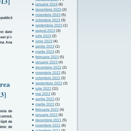
013]
ianuarie 2024
(6)
decembrie 2023
(2)
noiembrie 2023
(5)
ublicii
octombrie 2023
(3)
septembrie 2023
(1)
august 2023
(3)
st date
iulie 2023
(2)
ei şi i-
iunie 2023
(4)
 dna Ana
aprilie 2023
(1)
martie 2023
(3)
februarie 2023
(5)
ianuarie 2023
(4)
decembrie 2022
(2)
noiembrie 2022
(5)
octombrie 2022
(3)
area
septembrie 2022
(3)
iulie 2022
(11)
13]
mai 2022
(3)
aprilie 2022
(1)
martie 2022
(1)
februarie 2022
(4)
isia de
ianuarie 2022
(6)
comisii.
decembrie 2021
(5)
răpit de
noiembrie 2021
(6)
nimic de
octombrie 2021
(3)