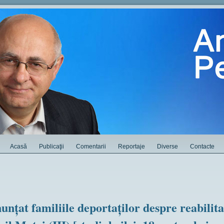
Acasă
Publicaţii
Comentarii
Reportaje
Diverse
Contacte
unţat familiile deportaţilor despre reabilit