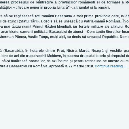
eierea procesului de reîntregire a provinciilor românești și de formare a R
tăților – „fiecare popor în propria lui țară” -, a triumfat și la români.
care să se regăsească toți românii Basarabia a fost prima provincie care, la 2
ui de atunci (Sfatul Țării), a decis să se unească cu Patria-mamă România. În co
 mai târziu numit Primul Război Mondial), iar forțele militare ale aliatului R
 anarhizate, oamenii politici ai Basarabiei de atunci – Constantin Stere, Ion Incu
Gherman Pântea, Vasile Țanțu, mulți alții, au decis să unească Republica Dem
:
(Basarabia), în hotarele dintre Prut, Nistru, Marea Neagră și vechile gra
 bine de ani din trupul vechii Moldove, în puterea dreptului istoric și dreptului 
e să-și hotărască soarta lor, de azi înainte și pentru totdeauna se unește cu
nire a Basarabiei cu România, aprobată la 27 martie 1918.
Continue reading
→