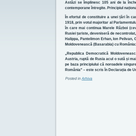
Astăzi se împlinesc 105 ani de la înch
contemporane întregite. Principiul naționali
În efortul de constituire a unei țări în 
1918, prin votul majoritar al Parlamentul
în care mai continua Marele Război (ceva
Rusiei țariste, deveniseră de necontrolat,
Halippa, Pantelimon Erhan, Ion Pelivan, 
Moldovenească (Basarabia) cu România
„Republica Democratică Moldovenească 
Austria, ruptă de Rusia acul o sută și mai
pe baza principiului că noroadele singur
România” – este scris în Declarația de U
Posted in
Arhiva