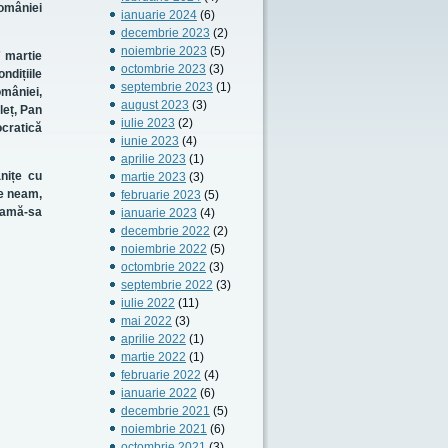
omâniei
ianuarie 2024
(6)
decembrie 2023
(2)
noiembrie 2023
(5)
7 martie
octombrie 2023
(3)
ndițiile
septembrie 2023
(1)
omâniei,
august 2023
(3)
leț, Pan
iulie 2023
(2)
ocratică
iunie 2023
(4)
aprilie 2023
(1)
nițe cu
martie 2023
(3)
de neam,
februarie 2023
(5)
 mamă-sa
ianuarie 2023
(4)
decembrie 2022
(2)
noiembrie 2022
(5)
octombrie 2022
(3)
septembrie 2022
(3)
iulie 2022
(11)
mai 2022
(3)
aprilie 2022
(1)
martie 2022
(1)
februarie 2022
(4)
ianuarie 2022
(6)
decembrie 2021
(5)
noiembrie 2021
(6)
octombrie 2021
(3)