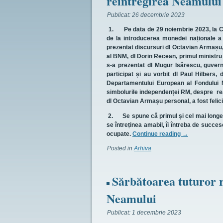
reîntregirea Neamulu
Publicat:
26 decembrie 2023
1.
Pe data de 29 noiembrie 2023, la Chi
de la introducerea monedei naționale a
prezentat discursuri dl Octavian Armașu,
al BNM, dl Dorin Recean, primul ministru a
s-a prezentat dl Mugur Isărescu, guvern
participat și au vorbit dl Paul Hilbers,
Departamentului European al Fondului M
simbolurile independenței RM, despre re
dl Octavian Armașu personal, a fost felicit
2.
Se spune că primul și cel mai longevi
se întreținea amabil, îi întreba de succes
ocupate.
Continue reading
→
Posted in
Arhiva
Sărbătoarea tuturor r
Neamului
Publicat:
1 decembrie 2023