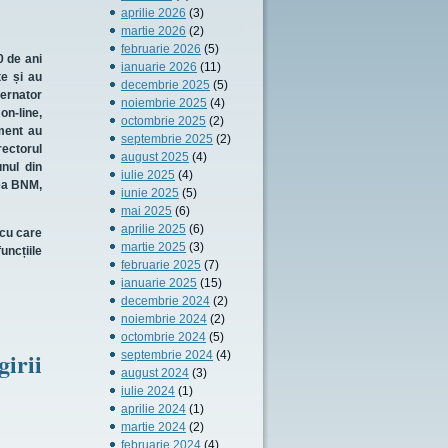
aprilie 2026
(3)
martie 2026
(2)
februarie 2026
(5)
0 de ani
ianuarie 2026
(11)
e și au
decembrie 2025
(5)
vernator
noiembrie 2025
(4)
on-line,
octombrie 2025
(2)
iment au
septembrie 2025
(2)
rectorul
august 2025
(4)
nul din
iulie 2025
(4)
rea BNM,
iunie 2025
(5)
mai 2025
(6)
aprilie 2025
(6)
 cu care
martie 2025
(3)
uncțiile
februarie 2025
(7)
ianuarie 2025
(15)
decembrie 2024
(2)
noiembrie 2024
(2)
octombrie 2024
(5)
girii
septembrie 2024
(4)
august 2024
(3)
iulie 2024
(1)
aprilie 2024
(1)
martie 2024
(2)
februarie 2024
(4)