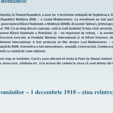
i Românesc
șinău, în Palatul Republicii, a avut loc o festivitate prilejuită de împlinirea a 3
 Republicii Moldova (RM) – a Leului Moldovenesc. La eveniment au luat part
 guvernatorul Băncii Naționale a Moldovei (BNM), dl Leonid Talmaci, primul gu
l RM. Cu un lung discurs (apropo, sută la sută laudativ) în fața celor prezenți, 
atorul Băncii Naționale a României. Și – tot important de reținut, – la even
 directorul executiv al Fondului Monetar Internațional și dl Alfred Kammer, di
onetar Internațional. A fost proiectat un film despre Leul Moldovenesc – u
alizările BNM. Atmosfera a fost binevoitoare, amabilă, constructivă. Conduce
ată cu realizările reale obținute.
v rege al românilor, Carol I, avea obiceiul să invita la Palat (la Sinaia) miniștri
e, insuccese, sănătate etc. și la ieșirea din cabinet le zicea că sunt demiși din f
omânilor – 1 decembrie 1918 – ziua reîntre