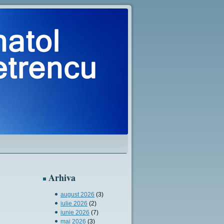
Arhiva
august 2026
(3)
iulie 2026
(2)
iunie 2026
(7)
mai 2026
(3)