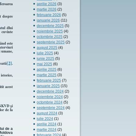
Teroarea
aprilie 2026
(3)
martie 2026
(2)
februarie 2026
(5)
t despre
ianuarie 2026
(11)
decembrie 2025
(5)
tul dlui
t cuvinte
noiembrie 2025
(4)
octombrie 2025
(2)
septembrie 2025
(2)
când este
nterviuri
august 2025
(4)
ei umane,
iulie 2025
(4)
iunie 2025
(5)
[2]
nsată
.
mai 2025
(6)
aprilie 2025
(6)
istorice,
martie 2025
(3)
februarie 2025
(7)
ianuarie 2025
(15)
tit acest
decembrie 2024
(2)
noiembrie 2024
(2)
octombrie 2024
(5)
e NKVD şi
septembrie 2024
(4)
or de la
august 2024
(3)
iulie 2024
(1)
aprilie 2024
(1)
lui de a
martie 2024
(2)
 Moldova
februarie 2024
(4)