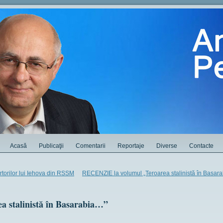
Acasă
Publicaţii
Comentarii
Reportaje
Diverse
Contacte
torilor lui Iehova din RSSM
RECENZIE la volumul „Teroarea stalinistă în Basar
a stalinistă în Basarabia…”