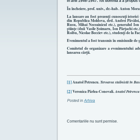
în anii 1946-1947. Tot domnia a a propus 
În încheiere, prof. univ., dr.-hab. Anton Moraru
La lansare au fost prezenţi cunoscuţi istorici 
din Republica Moldova, drd. Andrei Păvăloi, Ve
Rusu, Mihai Neceainicul etc.), generalul Ion 
ştiinţe (dnii Vasile Şoimaru, Ion Pârţachi etc
Roibu, Nicolae Becciev etc.), studenţi de la Fa
Evenimentul a fost transmis în emisiunile de ş
Comitetul de organizare a evenimentului aduc
lansarea cărţii.
[1]
Anatol Petrencu.
Teroarea stalinistă în Ba
[2]
Veronica Pârlea-Conovali.
Anatol Petrencu ş
Posted in
Arhiva
Comentariile nu sunt permise.