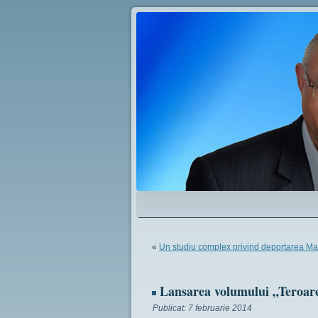
«
Un studiu complex privind deportarea Mar
Lansarea volumului „Teroare
Publicat:
7 februarie 2014