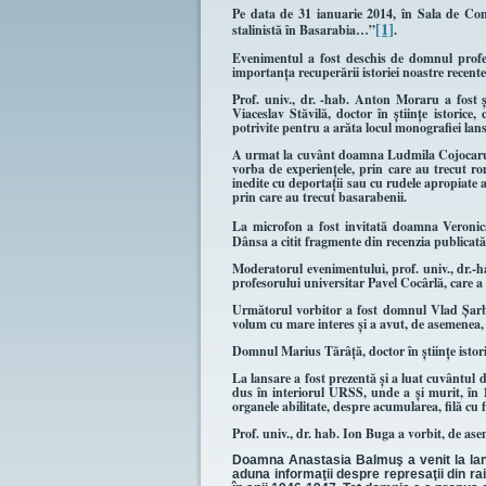
Pe data de 31 ianuarie 2014, în Sala de Con
[1]
stalinistă în Basarabia…”
.
Evenimentul a fost deschis de domnul profes
importanţa recuperării istoriei noastre recente,
Prof. univ., dr. -hab. Anton Moraru a fost 
Viaceslav Stăvilă, doctor în ştiinţe istorice
potrivite pentru a arăta locul monografiei lans
A urmat la cuvânt doamna Ludmila Cojocaru, do
vorba de experienţele, prin care au trecut ro
inedite cu deportaţii sau cu rudele apropiate
prin care au trecut basarabenii.
La microfon a fost invitată doamna Veronica 
Dânsa a citit fragmente din recenzia publicată,
Moderatorul evenimentului, prof. univ., dr.-ha
profesorului universitar Pavel Cocârlă, care a
Următorul vorbitor a fost domnul Vlad Şarban
volum cu mare interes şi a avut, de asemenea, c
Domnul Marius Tărâţă, doctor în ştiinţe istori
La lansare a fost prezentă şi a luat cuvântul 
dus în interiorul URSS, unde a şi murit, î
organele abilitate, despre acumularea, filă cu 
Prof. univ., dr. hab. Ion Buga a vorbit, de as
Doamna Anastasia Balmuş a venit la lans
aduna informaţii despre represaţii din r