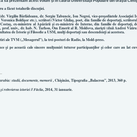
ca să prezentăm acest volum şi în cadrul Universităţii Populare din oraşul Cimiş
 a făcut totalurile discuţiei.
(dr. Virgiliu Bârlădeanu, dr. Sergiu Tabuncic, Ion Negrei, vice-preşedintele Asociaţiei Is
ronica Boldişor etc.), scriitori (Victor Ghilaş, poet, din familie de deportaţi, scriitoru
Costaş, ex-ministru al Apărării şi ex-ministru de Interne, din familie de deportaţi, d
.), prof. univ., dr. hab. N. Tarhon, Om Emerit al R. Moldova, ziarişti (dnii Andrei Viziru
cultatea de Istorie şi Filosofie a USM, mulţi deportaţi sau descendenţi ai acestora.
tiri ale TVM („Mesagerul”), la trei posturi de Radio, la Mold-press.
e şi pe această cale sincere mulţumiri tuturor participanţilor şi celor care au lat cu
sarabia: studii, documente, memorii
, Chişinău, Tipografia „Balacron”, 2013, 360 p.
i reînvierea istoriei
//
Făclia
, 2014, 31 ianuarie.