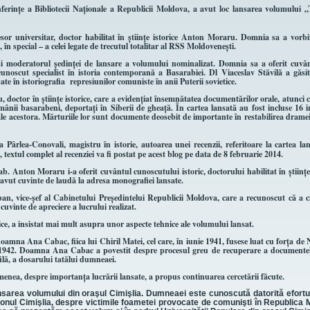
ferinţe a Bibliotecii Naţionale a Republicii Moldova, a avut loc lansarea volumului „
or universitar, doctor habilitat în ştiinţe istorice Anton Moraru. Domnia sa a vorbi
 în special – a celei legate de trecutul totalitar al RSS Moldoveneşti.
şi moderatorul şedinţei de lansare a volumului nominalizat. Domnia sa a oferit cuvân
, cunoscut specialist în istoria contemporană a Basarabiei. Dl Viaceslav Stăvilă a găsi
ate în istoriografia
represiunilor comuniste în anii Puterii sovietice.
ctor în ştiinţe istorice, care a evidenţiat însemnătatea documentărilor orale, atunci 
mânii basarabeni, deportaţi în Siberii de gheaţă. În cartea lansată au fost incluse 16 i
 ale acestora. Mărturiile lor sunt documente deosebit de importante în restabilirea dram
Pârlea-Conovali, magistru în istorie, autoarea unei recenzii, referitoare la cartea la
 textul complet al recenziei va fi postat pe acest blog pe data de 8 februarie 2014.
b. Anton Moraru i-a oferit cuvântul cunoscutului istoric, doctorului habilitat în ştiinţe 
 avut cuvinte de laudă la adresa monografiei lansate.
, vice-şef al Cabinetului Preşedintelui Republicii Moldova, care a recunoscut că a ci
uvinte de apreciere a lucrului realizat.
ce, a insistat mai mult asupra unor aspecte tehnice ale volumului lansat.
doamna Ana Cabac, fiica lui Chiril Matei, cel care, în iunie 1941, fusese luat cu forţa d
n 1942. Doamna Ana Cabac a povestit despre procesul greu de recuperare a documentel
filă, a dosarului tatălui dumneaei.
emenea, despre importanţa lucrării lansate, a propus continuarea cercetării făcute.
area volumului din oraşul Cimişlia. Dumneaei este cunoscută datorită efortu
aionul Cimişlia, despre victimile foametei provocate de comunişti în Republica