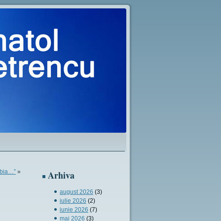
abia…”
»
Arhiva
august 2026
(3)
iulie 2026
(2)
iunie 2026
(7)
mai 2026
(3)