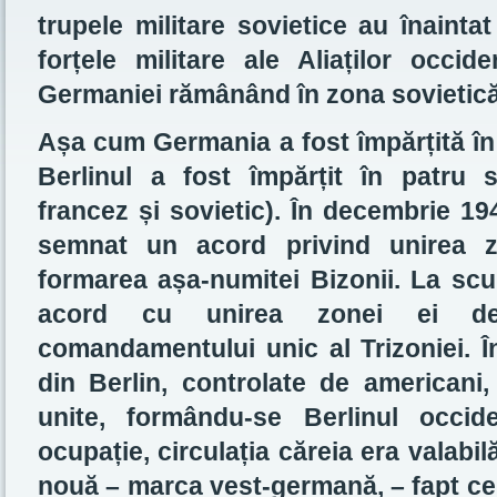
trupele militare sovietice au înainta
forțele militare ale Aliaților occide
Germaniei rămânând în zona sovietică
Așa cum Germania a fost împărțită în 
Berlinul a fost împărțit în patru 
francez și sovietic). În decembrie 1
semnat un acord privind unirea z
formarea așa-numitei Bizonii. La scu
acord cu unirea zonei ei de
comandamentului unic al Trizoniei. În
din Berlin, controlate de americani,
unite, formându-se Berlinul occide
ocupație, circulația căreia era valabil
nouă – marca vest-germană, – fapt ce i-