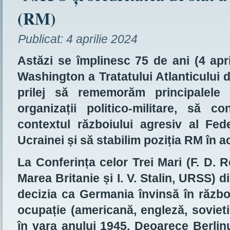
(RM)
Publicat:
4 aprilie 2024
Astăzi se împlinesc 75 de ani (4 apr
Washington a Tratatului Atlanticului
prilej să rememorăm principalele 
organizații politico-militare, să 
contextul războiului agresiv al Fed
Ucrainei și să stabilim poziția RM în a
La Conferința celor Trei Mari (F. D. 
Marea Britanie și I. V. Stalin, URSS) d
decizia ca Germania învinsă în război
ocupație (americană, engleză, sovietic
în vara anului 1945. Deoarece Berlinu