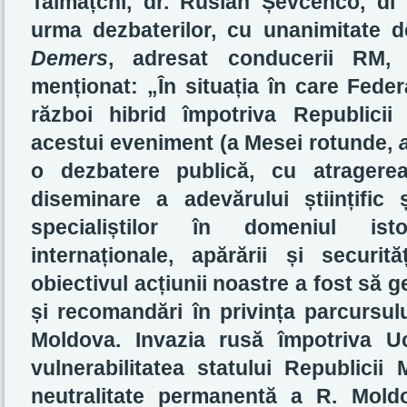
Talmațchi, dr. Ruslan Șevcenco, dl V
urma dezbaterilor, cu unanimitate d
Demers
, adresat conducerii RM, 
menționat: „În situația în care Feder
război hibrid împotriva Republicii
acestui eveniment (a Mesei rotunde,
o dezbatere publică, cu atragerea
diseminare a adevărului științific 
specialiștilor în domeniul istori
internaționale, apărării și securită
obiectivul acțiunii noastre a fost să
și recomandări în privința parcursulu
Moldova. Invazia rusă împotriva U
vulnerabilitatea statului Republicii
neutralitate permanentă a R. Mold