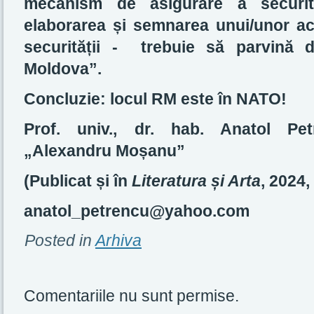
mecanism de asigurare a securită
elaborarea și semnarea unui/unor ac
securității - trebuie să parvină de
Moldova”.
Concluzie: locul RM este în NATO!
Prof. univ., dr. hab. Anatol Pet
„Alexandru Moșanu”
(Publicat și în
Literatura și Arta
, 2024, 
anatol_petrencu@yahoo.com
Posted in
Arhiva
Comentariile nu sunt permise.