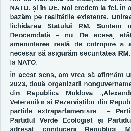
NATO, și în UE. Noi credem la fel. În 
bazăm pe realitățile existente. Un
lichidarea Statului RM. Suntem n
Deocamdată – nu. De aceea, atâ
amenințarea reală de cotropire a 
necesar să asigurăm securitatea RM
la NATO.
În acest sens, am vrea să afirmăm u
2023, două organizații nonguvernamen
din Republica Moldova „Alexand
Veteranilor și Rezerviștilor din Repub
partide extraparlamentare – Parti
Partidul Verde Ecologist și Parti
adresat conducerii Republici