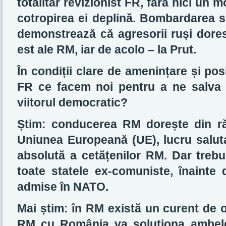
totalitar revizionist FR, fără nici un m
cotropirea ei deplină. Bombardarea s
demonstrează că agresorii ruși dores
est ale RM, iar de acolo – la Prut.
În condiții clare de amenințare și po
FR ce facem noi pentru a ne salva li
viitorul democratic?
Știm: conducerea RM dorește din ră
Uniunea Europeană (UE), lucru saluta
absolută a cetățenilor RM. Dar trebu
toate statele ex-comuniste, înainte
admise în NATO.
Mai știm: în RM există un curent de 
RM cu România va soluționa ambele