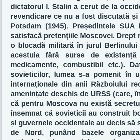
dictatorul I. Stalin a cerut de la occi
revendicare ce nu a fost discutată și
Potsdam (1945). Președintele SUA 
satisfacă pretențiile Moscovei. Drept 
o blocadă militară în jurul Berlinului
acestuia fără surse de existență 
medicamente, combustibil etc.). Dato
sovieticilor, lumea s-a pomenit în 
internaționale din anii Războiului rec
amenințate deschis de URSS (care, înt
că pentru Moscova nu există secretu
însemnat că sovieticii au construit 
și guvernele occidentale au decis să 
de Nord, punând bazele organizați