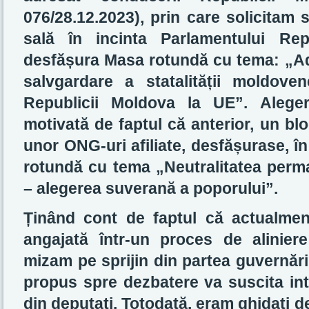
076/28.12.2023), prin care solicitam 
sală în incinta Parlamentului Rep
desfășura Masa rotundă cu tema: „Ad
salvgardare a statalității moldove
Republicii Moldova la UE”. Aleger
motivată de faptul că anterior, un bl
unor ONG-uri afiliate, desfășurase, î
rotundă cu tema „Neutralitatea perm
– alegerea suverană a poporului”.
Ținând cont de faptul că actualme
angajată într-un proces de alinier
mizam pe sprijin din partea guvernări
propus spre dezbatere va suscita inte
din deputați. Totodată, eram ghidați 