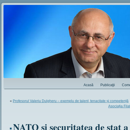
Acasă
Publicaţii
Come
«
Profesorul Valeriu Dulgheru – exemplu de talent, tenacitate și competență
Asociația Filat
NATO și securitatea de stat 