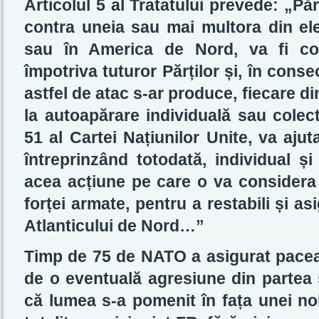
Articolul 5 al Tratatului prevede: „Pă
contra uneia sau mai multora din ele
sau în America de Nord, va fi con
împotriva tuturor Părților și, în cons
astfel de atac s-ar produce, fiecare din
la autoapărare individuală sau colect
51 al Cartei Națiunilor Unite, va ajut
întreprinzând totodată, individual și
acea acțiune pe care o va considera 
forței armate, pentru a restabili și a
Atlanticului de Nord…”
Timp de 75 de NATO a asigurat pacea 
de o eventuală agresiune din partea st
că lumea s-a pomenit în fața unei noi 