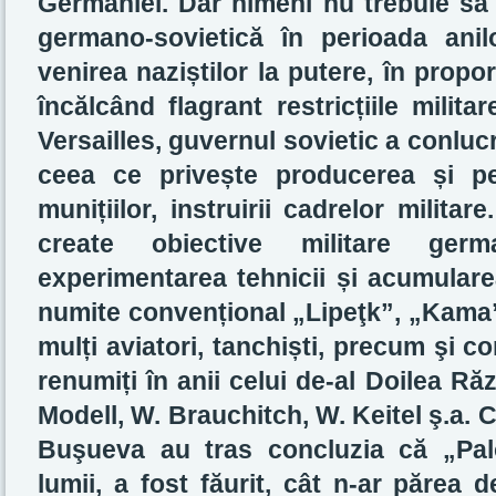
Germaniei. Dar nimeni nu trebuie să 
germano-sovietică în perioada ani
venirea naziștilor la putere, în propor
încălcând flagrant restricțiile milit
Versailles, guvernul sovietic a conluc
ceea ce privește producerea și pe
munițiilor, instruirii cadrelor milita
create obiective militare ge
experimentarea tehnicii și acumularea
numite convențional „Lipeţk”, „Kama” 
mulți aviatori, tanchiști, precum şi 
renumiți în anii celui de-al Doilea Ră
Modell, W. Brauchitch, W. Keitel ş.a. Ce
Buşueva au tras concluzia că „Palo
lumii, a fost făurit, cât n-ar părea 