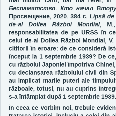
mai multor cărți, dar mă refer, în
Беспамятство.
Кто начал Втор
Просвещение, 2020. 384 с
.
Lipsă de
de-al Doilea Război Mondial
, M.
responsabilitatea de pe URSS în ce
celui de-al Doilea Război Mondial, V
cititorii în eroare: de ce consideră ist
început la 1 septembrie 1939? De ce,
cu războiul Japoniei împotriva Chinei,
cu declanșarea războiului civil din S
au implicat marile puteri ale timpul
războaie, totuși, nu au cuprins într
s-a întâmplat după 1 septembrie 1939
În ceea ce vorbim noi, trebuie evidenț
tratarea istoriei, inclusiv a celei din 