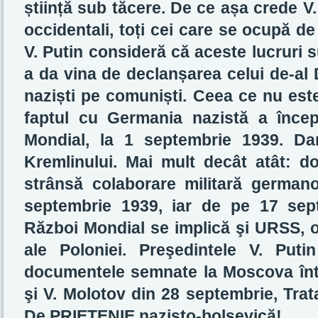
știință sub tăcere. De ce așa crede V. 
occidentali, toți cei care se ocupă d
V. Putin consideră că aceste lucruri 
a da vina de declanșarea celui de-al
naziști pe comuniști. Ceea ce nu est
faptul cu Germania nazistă a încep
Mondial, la 1 septembrie 1939. Da
Kremlinului. Mai mult decât atât: 
strânsă colaborare militară germano
septembrie 1939, iar de pe 17 sept
Război Mondial se implică şi URSS, 
ale Poloniei. Preşedintele V. Puti
documentele semnate la Moscova într
şi V. Molotov din 28 septembrie, Trata
De PRIETENIE nazisto-bolşevică!