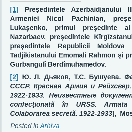
[1]
Președintele Azerbaidjanului Il
Armeniei Nicol Pachinian, preșe
Lukaşenko, primul preşedinte al
Nazarbaev, președintele Kîrgîzsta
preşedintele Republicii Moldova 
Tadjikistanului Emomali Rahmon şi pr
Gurbangulî Berdîmuhamedov.
[2]
Ю. Л. Дьяков, Т.С.
Бушуева.
Ф
СССР. Красная Армия и Рейхсвер
1922-1933. Неизвестные докуме
confecţionată în URSS. Armata 
Colaborarea secretă. 1922-1933
], Mos
Posted in
Arhiva