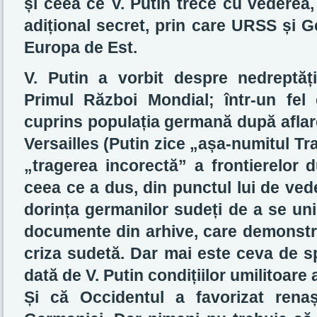
și ceea ce V. Putin trece cu vederea
adițional secret, prin care URSS și G
Europa de Est.
V. Putin a vorbit despre nedreptă
Primul Război Mondial; într-un fel e
cuprins populația germană după aflarea
Versailles (Putin zice „așa-numitul Trata
„tragerea incorectă” a frontierelor 
ceea ce a dus, din punctul lui de vede
dorința germanilor sudeți de a se uni
documente din arhive, care demonstre
criza sudetă. Dar mai este ceva de s
dată de V. Putin condițiilor umilitoare a
Și că Occidentul a favorizat rena