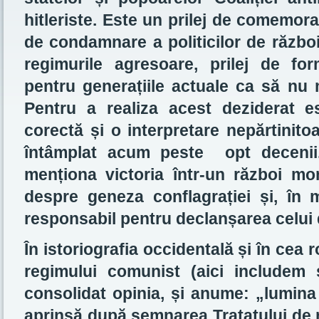
hitleriste. Este un prilej de comemora
de condamnare a politicilor de războ
regimurile agresoare, prilej de fo
pentru generațiile actuale ca să nu 
Pentru a realiza acest deziderat e
corectă și o interpretare nepărtinito
întâmplat acum peste opt decenii.
menționa victoria într-un război mo
despre geneza conflagrației și, în
responsabil pentru declanșarea celui 
În istoriografia occidentală și în ce
regimului comunist (aici includem 
consolidat opinia, și anume: „lumina
aprinsă după semnarea Tratatului de