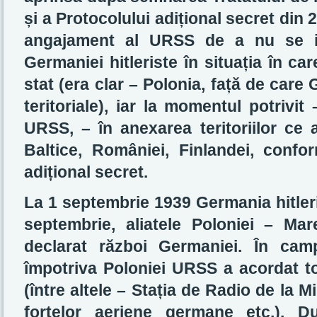
și a Protocolului adițional secret di
angajament al URSS de a nu se im
Germaniei hitleriste în situația în c
stat (era clar – Polonia, față de care
teritoriale), iar la momentul potrivit
URSS, – în anexarea teritoriilor ce a
Baltice, României, Finlandei, confor
adițional secret.
La 1 septembrie 1939 Germania hitleris
septembrie, aliatele Poloniei – Ma
declarat război Germaniei. În cam
împotriva Poloniei URSS a acordat to
(între altele – Stația de Radio de la M
forțelor aeriene germane etc.). D