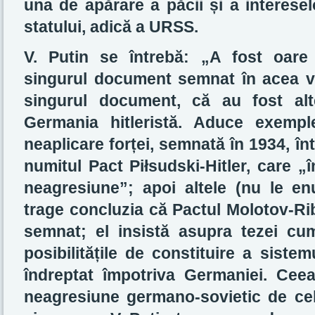
una de apărare a păcii și a interesel
statului, adică a URSS.
V. Putin se întrebă: „A fost oare
singurul document semnat în acea v
singurul document, că au fost al
Germania hitleristă. Aduce exemple
neaplicare forței, semnată în 1934, în
numitul Pact Piłsudski-Hitler, care „
neagresiune”; apoi altele (nu le enu
trage concluzia că Pactul Molotov-Ri
semnat; el insistă asupra tezei c
posibilitățile de constituire a sistem
îndreptat împotriva Germaniei. Cee
neagresiune germano-sovietic de cel