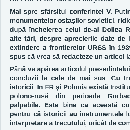
Mai spre sfârșitul conferinței V. Put
monumentelor ostașilor sovietici, rid
după încheierea celui de-al Doilea R
alte ţări, despre aprecierile date de li
extindere a frontierelor URSS în 1939
spus că vrea să redacteze un articol l
Până va apărea articolul președintelu
concluzii la cele de mai sus. Cu t
istoricii. În FR şi Polonia există Instit
polono-rusă din perioada Gorbaci
palpabile. Este bine ca această co
pentru că istoricii au instrumentele l
interpretare a trecutului, oricât de com