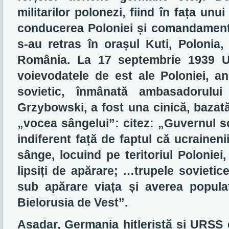
militarilor polonezi, fiind în fața un
conducerea Poloniei și comandamentul
s-au retras în orașul Kuti, Polonia,
România. La 17 septembrie 1939 UR
voievodatele de est ale Poloniei, a
sovietic, înmânată ambasadorulu
Grzybowski, a fost una cinică, bazată
„vocea sângelui”: citez: „Guvernul s
indiferent față de faptul că ucraineni
sânge, locuind pe teritoriul Poloniei,
lipsiți de apărare; …trupele sovietice
sub apărare viața și averea popula
Bielorusia de Vest”.
Așadar, Germania hitleristă și URSS 