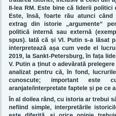
II-lea RM. Este bine că liderii politic
Este, însă, foarte rău atunci când 
extrag din istorie „argumente” pen
politică internă sau externă (exempl
spus). Iată că și Vl. Putin s-a lăsat 
interpretează așa cum vede el lucrur
2019, la Sankt-Petersburg, în fața lid
V. Putin a ținut o adevărată prelegere
analizat pentru că,
în fond, lucruril
cunoscute; important este 
aranjate/interpretate faptele și pe ce
În al doilea rând, cu istoria ar trebui s
nefiind simple, interpretările istoric
este diferită, şi orice opinie trebu