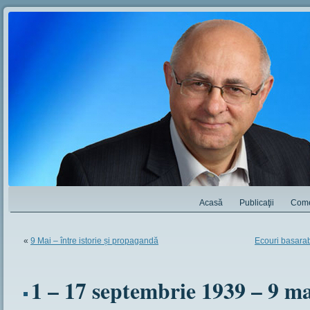
Acasă
Publicaţii
Come
«
9 Mai – între istorie și propagandă
Ecouri basarab
1 – 17 septembrie 1939 – 9 ma