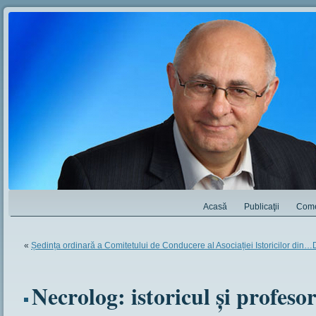
Acasă
Publicaţii
Come
«
Ședința ordinară a Comitetului de Conducere al Asociației Istoricilor din…
Necrolog: istoricul și profes