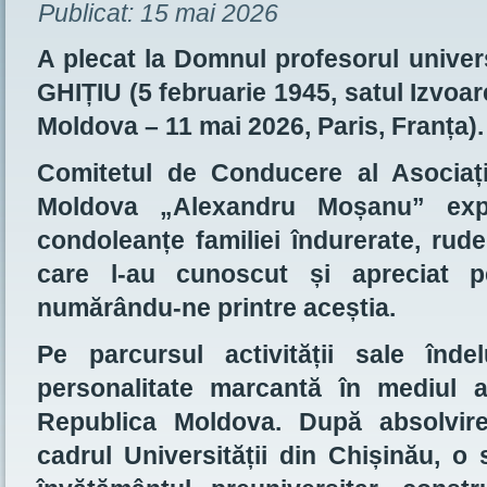
Publicat:
15 mai 2026
A plecat la Domnul profesorul univers
GHIȚIU (5 februarie 1945, satul Izvoar
Moldova – 11 mai 2026, Paris, Franța).
Comitetul de Conducere al Asociație
Moldova „Alexandru Moșanu” exp
condoleanțe familiei îndurerate, rudel
care l-au cunoscut și apreciat pe
numărându-ne printre aceștia.
Pe parcursul activității sale înd
personalitate marcantă în mediul a
Republica Moldova. După absolvirea
cadrul Universității din Chișinău, o 