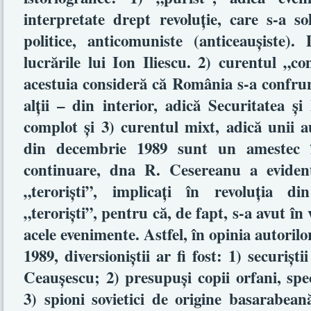
interpretate drept revoluţie, care s-a so
politice, anticomuniste (anticeauşiste
lucrările lui Ion Iliescu. 2) curentul „co
acestuia consideră că România s-a confrun
alţii – din interior, adică Securitatea şi
complot şi 3) curentul mixt, adică unii a
din decembrie 1989 sunt un amestec în
continuare, dna R. Cesereanu a evidenţ
„terorişti”, implicaţi în revoluţia d
„terorişti”, pentru că, de fapt, s-a avut în 
acele evenimente. Astfel, în opinia autoril
1989, diversioniştii ar fi fost: 1) securiştii
Ceauşescu; 2) presupuşi copii orfani, spec
3) spioni sovietici de origine basarabea