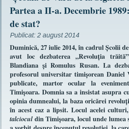
Partea a II-a. Decembrie 1989:
de stat?
Publicat:
2 august 2014
Duminică, 27 iulie 2014, în cadrul Şcolii 
avut loc dezbaterea „Revoluţia trăi
Blandiana şi Romulus Rusan. La dezbate
profesorul universitar timişorean Daniel 
publicate, martor ocular la evenimen
Timişoara. Domnia sa a insistat asupra cul
opinia dumnealui, la baza oricărei revoluţ
în acest caz a lipsit. Locul acelei culturi
din Timişoara, locul unde lumea s
talciocul
a vorbit despre începutul revoluţiei, la car