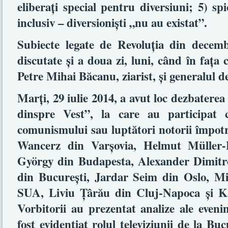
eliberaţi special pentru diversiuni; 5) spi
inclusiv – diversionişti „nu au existat”.
Subiecte legate de Revoluţia din decem
discutate şi a doua zi, luni, când în faţa 
Petre Mihai Băcanu, ziarist, şi generalul d
Marţi, 29 iulie 2014, a avut loc dezbatere
dinspre Vest”, la care au participat cu
comunismului sau luptători notorii împot
Wancerz din Varşovia, Helmut Müller-
György din Budapesta, Alexander Dimitrov
din Bucureşti, Jardar Seim din Oslo, 
SUA, Liviu Ţârău din Cluj-Napoca şi Ka
Vorbitorii au prezentat analize ale even
fost evidenţiat rolul televiziunii de la Buc