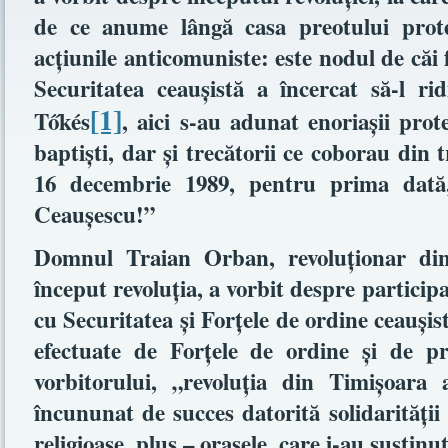
de ce anume lângă casa preotului prot
acţiunile anticomuniste: este nodul de căi
Securitatea ceauşistă a încercat să-l ri
[1]
Tőkés
, aici s-au adunat enoriaşii prote
baptişti, dar şi trecătorii ce coborau din
16 decembrie 1989, pentru prima dată, 
Ceauşescu!”
Domnul Traian Orban, revoluţionar din
început revoluţia, a vorbit despre participar
cu Securitatea şi Forţele de ordine ceauşis
efectuate de Forţele de ordine şi de p
vorbitorului, „revoluţia din Timişoara
încununat de succes datorită solidarităţii
religioase, plus – oraşele, care i-au susţinu