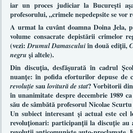
iar un proces judiciar la Bucureşti aş
profesorului, „crimele nepedepsite se vor r
A urmat la cuvânt doamna Doina Jela, p
volume consacrate depistării crimelor 
(vezi:
în două ediţii,
Drumul Damascului
C
şi altele).
negru
Din discuţia, desfăşurată în cadrul Şco
nuanţe: în pofida eforturilor depuse de c
sau
? Vorbitorii di
revoluţie
lovitură de stat
în unanimitate despre decembrie 1989 c
său de sâmbătă profesorul Nicolae Scurtu
Un subiect interesant şi actual este cel leg
revoluţionari: participanţii la discuţie 
revoluţii anticomuniste auto-proclamate.