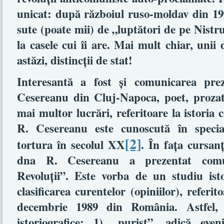
unicat: după războiul ruso-moldav din 19
sute (poate mii) de „luptători de pe Nistru”
la casele cui îi are. Mai mult chiar, unii d
astăzi, distincţii de stat!
Interesantă a fost şi comunicarea pr
Cesereanu din Cluj-Napoca, poet, prozato
mai multor lucrări, referitoare la istori
R. Cesereanu este cunoscută în specia
[2]
tortura în secolul XX
. În faţa cursanţ
dna R. Cesereanu a prezentat comun
Revoluţii”. Este vorba de un studiu isto
clasificarea curentelor (opiniilor), referit
decembrie 1989 din România. Astfel, a
istoriografice: 1) „purist”, adică ev