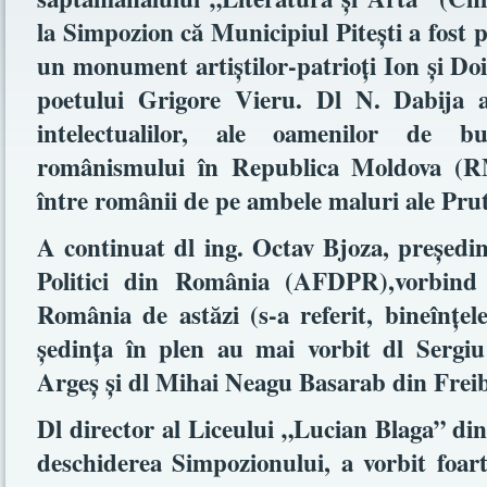
la Simpozion că Municipiul Piteşti a fost 
un monument artiştilor-patrioţi Ion şi Do
poetului Grigore Vieru. Dl N. Dabija a
intelectualilor, ale oamenilor de b
românismului în Republica Moldova (RM)
între românii de pe ambele maluri ale Prut
A continuat dl ing. Octav Bjoza, preşedint
Politici din România (AFDPR),vorbind 
România de astăzi (s-a referit, bineînţeles,
şedinţa în plen au mai vorbit dl Sergi
Argeş şi dl Mihai Neagu Basarab din Fre
Dl director al Liceului „Lucian Blaga” din
deschiderea Simpozionului, a vorbit foar