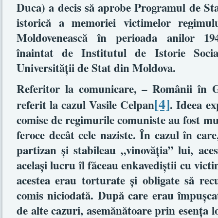
Duca) a decis să aprobe Programul de Stat
istorică a memoriei victimelor regimul
Moldovenească în perioada anilor 194
înaintat de Institutul de Istorie Soc
Universităţii de Stat din Moldova.
Referitor la comunicare, – Românii în 
[4]
referit la cazul Vasile Celpan
. Ideea ex
comise de regimurile comuniste au fost mul
feroce decât cele naziste. În cazul în car
partizan şi stabileau „vinovăţia” lui, a
acelaşi lucru îl făceau enkavediştii cu victi
acestea erau torturate şi obligate să re
comis niciodată. După care erau împuşcat
de alte cazuri, asemănătoare prin esenţa lo