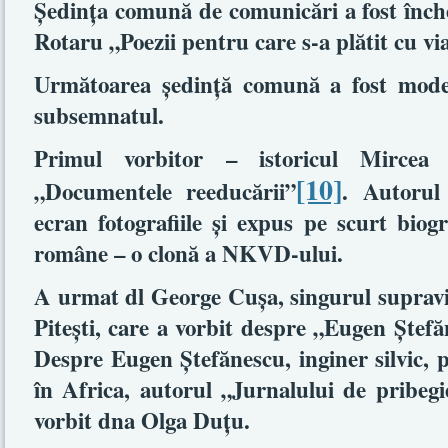
Şedinţa comună de comunicări a fost înch
Rotaru „Poezii pentru care s-a plătit cu vi
Următoarea şedinţă comună a fost mode
subsemnatul.
Primul vorbitor – istoricul Mircea 
[10]
„Documentele reeducării”
. Autorul
ecran fotografiile şi expus pe scurt biogr
române – o clonă a NKVD-ului.
A urmat dl George Cuşa, singurul supravie
Piteşti, care a vorbit despre „Eugen Ştef
Despre Eugen Ştefănescu, inginer silvic, 
în Africa, autorul „Jurnalului de pribeg
vorbit dna Olga Duţu.