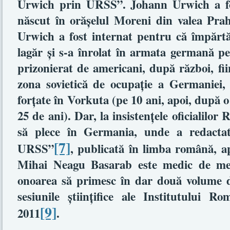
Urwich prin URSS”. Johann Urwich a fo
născut în orăşelul Moreni din valea Prah
Urwich a fost internat pentru că împărtăş
lagăr şi s-a înrolat în armata germană pe
prizonierat de americani, după război, fii
zona sovietică de ocupaţie a Germaniei, 
forţate în Vorkuta (pe 10 ani, apoi, după o
25 de ani). Dar, la insistenţele oficialilo
să plece în Germania, unde a redactat
[7]
URSS”
, publicată în limba română, ap
Mihai Neagu Basarab este medic de mese
onoarea să primesc în dar două volume de
sesiunile ştiinţifice ale Institutului 
[9]
2011
.