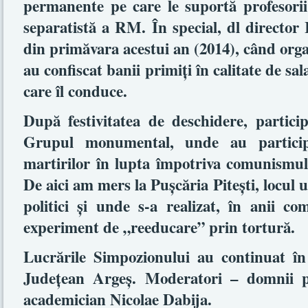
permanente pe care le suportă profesorii ş
separatistă a RM. În special, dl director 
din primăvara acestui an (2014), când organe
au confiscat banii primiţi în calitate de sal
care îl conduce.
După festivitatea de deschidere, partici
Grupul monumental, unde au partici
martirilor în lupta împotriva comunismulu
De aici am mers la Puşcăria Piteşti, locul u
politici şi unde s-a realizat, în anii co
experiment de „reeducare” prin tortură.
Lucrările Simpozionului au continuat în 
Judeţean Argeş. Moderatori – domnii pr
academician Nicolae Dabija.