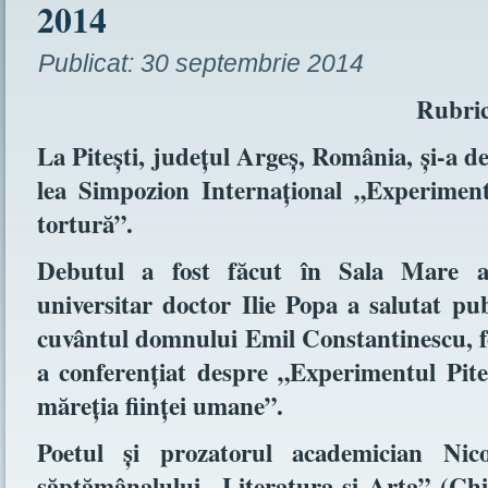
2014
Publicat:
30 septembrie 2014
Rubri
La Piteşti, judeţul Argeş, România, şi-a de
lea Simpozion Internaţional „Experiment
tortură”.
Debutul a fost făcut în Sala Mare a P
universitar doctor Ilie Popa a salutat pub
cuvântul domnului Emil Constantinescu, fo
a conferenţiat despre „Experimentul Piteşt
măreţia fiinţei umane”.
Poetul şi prozatorul academician Nico
săptămânalului „Literatura şi Arta” (Chiş