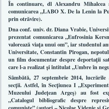
În continuare, dl Alexandru Mihalcea
comunicarea „LABO X. De la Lenin la Puti
prin otrăvire).
Dna conf. univ. dr. Diana Vrabie, Universi
prezentat comunicarea „Eufrosinia Kersn
valorează viaţa unui om”, iar studentul anu
Universitate, Constantin Pirogan, nepotul
un film documentar despre deportaţii sat
care l-a realizat şi întitulat „Umbre în neg
Sâmbătă, 27 septembrie 2014, lucrările
secţii. Astfel, în Secţiunea I „Experimentu
Muzeului Judeţean Argeş) au fost exp
„Catalogul bibliografic despre repre
comuniste” (autori – Nicolae Videnie şi 