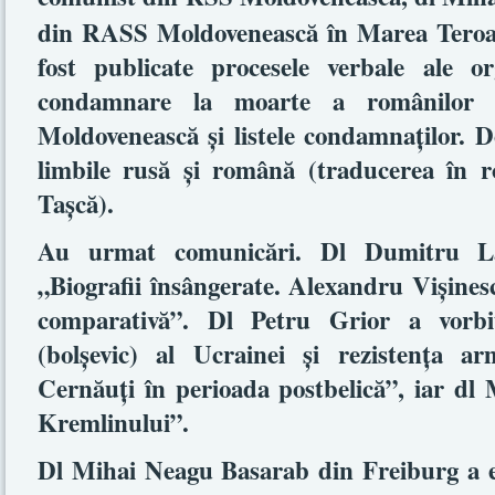
din RASS Moldovenească în Marea Teroare
fost publicate procesele verbale ale or
condamnare la moarte a românilor
Moldovenească şi listele condamnaţilor. D
limbile rusă şi română (traducerea în 
Taşcă).
Au urmat comunicări. Dl Dumitru Lă
„Biografii însângerate. Alexandru Vişines
comparativă”. Dl Petru Grior a vorbi
(bolşevic) al Ucrainei şi rezistenţa ar
Cernăuţi în perioada postbelică”, iar dl
Kremlinului”.
Dl Mihai Neagu Basarab din Freiburg a