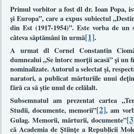
Primul vorbitor a fost dl dr. Ioan Popa, ist
şi Europa”, care a expus subiectul „Desti
din Est (1917-1954)”. Este vorba de un st
[1]
câteva săptămâni în urmă
.
A urmat dl Cornel Constantin Ciomâ
dumnealui „Se întorc morţii acasă” şi un f
nominalizate. Autorul a selectat şi, respe
naratori, a publicat mărturiile unui deţinu
fără ca să ştie unul de celălalt.
Subsemnatul am prezentat cartea „Tero
[2]
Studii, documente, memorii”
, am vor
[3
Gulag. Memorii, mărturii, documente”
că Academia de Ştiinţe a Republicii Mol