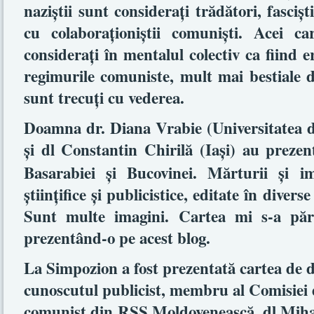
naziştii sunt consideraţi trădători, fascişti
cu colaboraţioniştii comunişti. Acei c
consideraţi în mentalul colectiv ca fiind er
regimurile comuniste, mult mai bestiale d
sunt trecuţi cu vederea.
Doamna dr. Diana Vrabie (Universitatea d
şi dl Constantin Chirilă (Iaşi) au prezen
Basarabiei şi Bucovinei. Mărturii şi im
ştiinţifice şi publicistice, editate în diver
Sunt multe imagini. Cartea mi s-a păru
prezentând-o pe acest blog.
La Simpozion a fost prezentată cartea de d
cunoscutul publicist, membru al Comisiei 
comunist din RSS Moldovenească, dl Mih