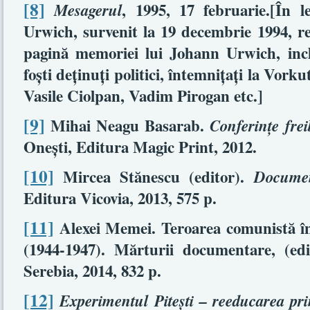
[8]
, 1995, 17 februarie.[În 
Mesagerul
Urwich, survenit la 19 decembrie 1994, re
pagină memoriei lui Johann Urwich, inc
foşti deţinuţi politici, întemniţaţi la Vork
Vasile Ciolpan, Vadim Pirogan etc.]
[9]
Mihai Neagu Basarab.
Conferinţe frei
Oneşti, Editura Magic Print, 2012.
[10]
Mircea Stănescu (editor).
Documen
Editura Vicovia, 2013, 575 p.
[11]
Alexei Memei. Teroarea comunistă 
(1944-1947). Mărturii documentare, (edi
Serebia, 2014, 832 p.
[12]
Experimentul Piteşti – reeducarea pri