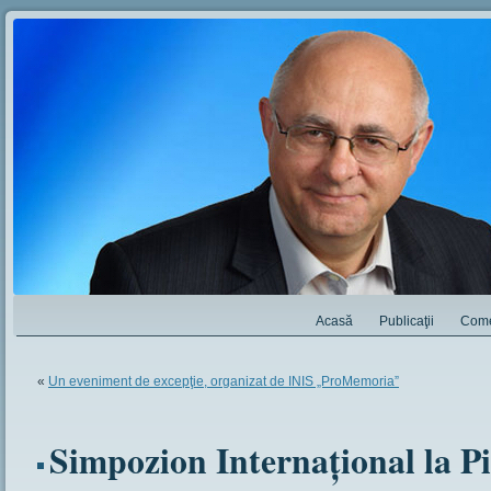
Acasă
Publicaţii
Come
«
Un eveniment de excepţie, organizat de INIS „ProMemoria”
Simpozion Internaţional la Pi