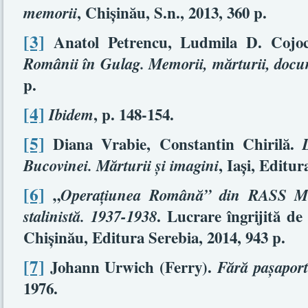
, Chişinău, S.n., 2013, 360 p.
memorii
[3]
Anatol Petrencu, Ludmila D. Cojoca
Românii în Gulag. Memorii, mărturii, doc
p.
[4]
, p. 148-154.
Ibidem
[5]
Diana Vrabie, Constantin Chirilă.
, Iaşi, Editu
Bucovinei. Mărturii şi imagini
[6]
„
Operaţiunea Română” din RASS Mo
. Lucrare îngrijită de
stalinistă. 1937-1938
Chişinău, Editura Serebia, 2014, 943 p.
[7]
Johann Urwich (Ferry).
Fără paşapor
1976.