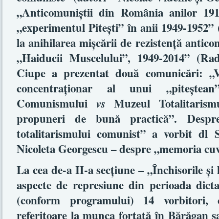
„Anticomuniştii din România anilor 191
„experimentul Piteşti” în anii 1949-1952” 
la anihilarea mişcării de rezistenţă antic
„Haiducii Muscelului”, 1949-2014” (Ra
Ciupe a prezentat două comunicări: „V
concentraţionar al unui „piteştea
Comunismului
Muzeul Totalitarismul
vs
propuneri de bună practică”. Desp
totalitarismului comunist” a vorbit dl S
Nicoleta Georgescu – despre „memoria cuvi
La cea de-a II-a secţiune – „Închisorile şi 
aspecte de represiune din perioada dicta
(conform programului) 14 vorbitori, c
referitoare la munca forţată în Bărăgan s