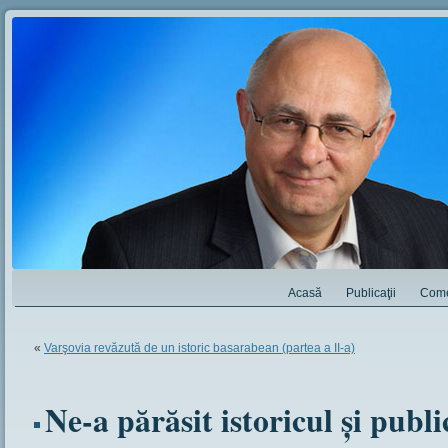
Acasă
Publicaţii
Come
«
Varşovia revăzută de un istoric basarabean (partea a II-a)
Ne-a părăsit istoricul şi publ