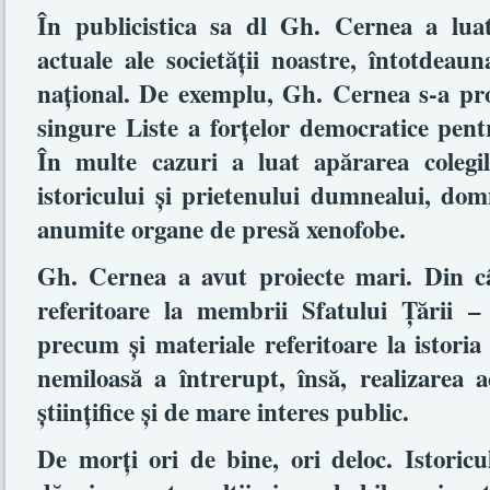
În publicistica sa dl Gh. Cernea a lua
actuale ale societăţii noastre, întotdeau
naţional. De exemplu, Gh. Cernea s-a pr
singure Liste a forţelor democratice pen
În multe cazuri a luat apărarea colegilo
istoricului şi prietenului dumnealui, do
anumite organe de presă xenofobe.
Gh. Cernea a avut proiecte mari. Din c
referitoare la membrii Sfatului Ţării – 
precum şi materiale referitoare la istori
nemiloasă a întrerupt, însă, realizarea a
ştiinţifice şi de mare interes public.
De morţi ori de bine, ori deloc. Istori