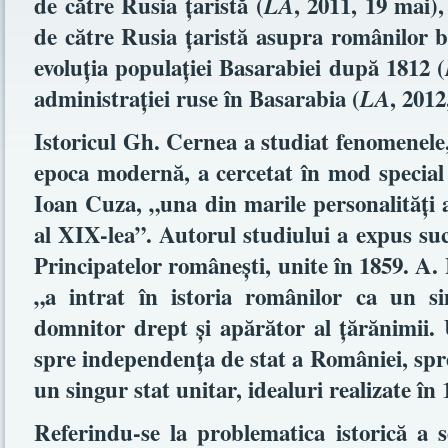
de către Rusia ţaristă (
, 2011, 19 mai)
LA
de către Rusia ţaristă asupra românilor b
evoluţia populaţiei Basarabiei după 1812 (
administraţiei ruse în Basarabia (
, 2012
LA
Istoricul Gh. Cernea a studiat fenomenele,
epoca modernă, a cercetat în mod special
Ioan Cuza, „una din marile personalităţi a
al XIX-lea”. Autorul studiului a expus suc
Principatelor româneşti, unite în 1859. A.
„a intrat în istoria românilor ca un s
domnitor drept şi apărător al ţărănimii. 
spre independenţa de stat a României, spr
un singur stat unitar, idealuri realizate în 
Referindu-se la problematica istorică a