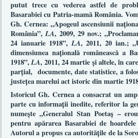
putut trece cu vederea astfel de prob
Basarabiei cu Patria-mamă România. Vom r
Gh. Cernea: „Apogeul ascensiunii naţiona
România”,
, 2009, 29 nov.; „Proclama
LA
24 ianuarie 1918”,
, 2011, 20 ian.; 
LA
dimensiunea naţională românească a Bas
1918”,
, 2011, 24 martie şi altele, în ca
LA
parţial,
documente, date statistice, a fo
justeţea marelui act istoric din martie 19
Istoricul Gh. Cernea a consacrat un ampl
parte cu informaţii inedite, referitor la ge
numeşte „Generalul Stan Poetaş – ero
pentru apărarea Basarabiei de hoardel
Autorul a propus ca autorităţile de la So