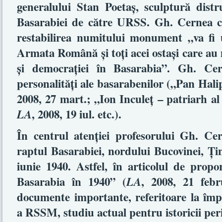
generalului Stan Poetaş, sculptură distr
Basarabiei de către URSS. Gh. Cernea c
restabilirea numitului monument „va fi 
Armata Română şi toţi acei ostaşi care au 
şi democraţiei în Basarabia”. Gh. Ce
personalităţi ale basarabenilor („Pan Ha
2008, 27 mart.; „Ion Inculeţ – patriarh a
, 2008, 19 iul. etc.).
LA
În centrul atenţiei profesorului Gh. Cer
raptul Basarabiei, nordului Bucovinei, Ţ
iunie 1940. Astfel, în articolul de prop
Basarabia în 1940” (
, 2008, 21 feb
LA
documente importante, referitoare la împă
a RSSM, studiu actual pentru istoricii peri