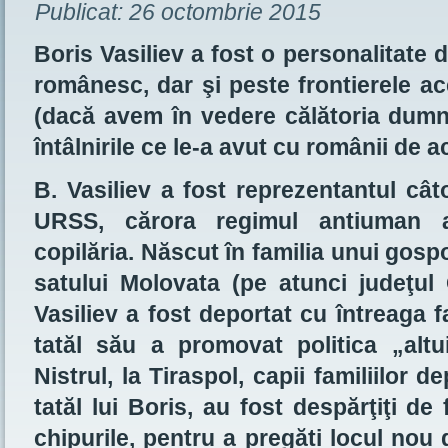
Publicat:
26 octombrie 2015
Boris Vasiliev a fost o personalitate 
românesc, dar şi peste frontierele ac
(dacă avem în vedere călătoria dumne
întâlnirile ce le-a avut cu românii de a
B. Vasiliev a fost reprezentantul cât
URSS, cărora regimul antiuman a
copilăria. Născut în familia unui gosp
satului Molovata (pe atunci judeţul 
Vasiliev a fost deportat cu întreaga f
tatăl său a promovat politica „alt
Nistrul, la Tiraspol, capii familiilor de
tatăl lui Boris, au fost despărţiţi de 
chipurile, pentru a pregăti locul nou 