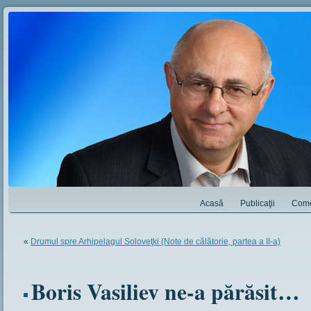
Acasă
Publicaţii
Come
«
Drumul spre Arhipelagul Soloveţki (Note de călătorie, partea a II-a)
Boris Vasiliev ne-a părăsit…