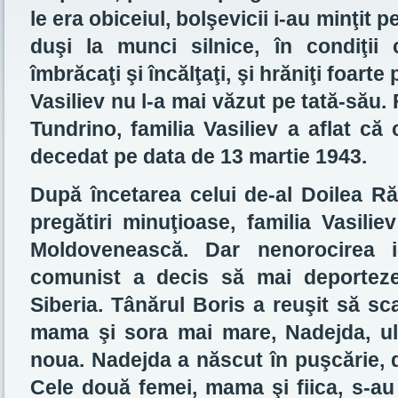
le era obiceiul, bolşevicii i-au minţit 
duşi la munci silnice, în condiţii
îmbrăcaţi şi încălţaţi, şi hrăniţi foart
Vasiliev nu l-a mai văzut pe tată-său. F
Tundrino, familia Vasiliev a aflat că ca
decedat pe data de 13 martie 1943.
După încetarea celui de-al Doilea Ră
pregătiri minuţioase, familia Vasili
Moldovenească. Dar nenorocirea i
comunist a decis să mai deporteze 
Siberia. Tânărul Boris a reuşit să s
mama şi sora mai mare, Nadejda, ult
noua. Nadejda a născut în puşcărie, d
Cele două femei, mama şi fiica, s-au