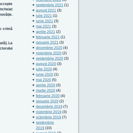
 accepte
septembrie 2021
(1)
încheiat
august 2021
(3)
novăţie.
iulie 2021
(1)
iunie 2021
(3)
mai 2021
(3)
 o crimă
aprilie 2021
(2)
februarie 2021
(1)
ianuarie 2021
(3)
ată]. La
decembrie 2020
(4)
ctorului
noiembrie 2020
(2)
septembrie 2020
(3)
august 2020
(3)
iulie 2020
(4)
iunie 2020
(1)
mai 2020
(5)
aprilie 2020
(3)
martie 2020
(4)
februarie 2020
(4)
ianuarie 2020
(2)
decembrie 2019
(7)
noiembrie 2019
(3)
octombrie 2019
(7)
septembrie
2019
(10)