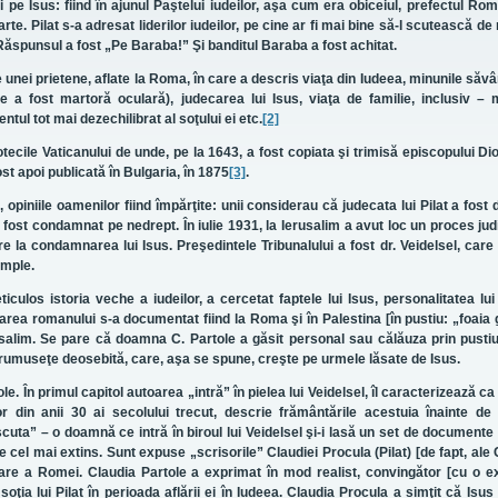
i pe Isus: fiind în ajunul Paştelui iudeilor, aşa cum era obiceiul, prefectul Ro
e. Pilat s-a adresat liderilor iudeilor, pe cine ar fi mai bine să-l scutească de
Răspunsul a fost „Pe Baraba!” Şi banditul Baraba a fost achitat.
re unei prietene, aflate la Roma, în care a descris viaţa din Iudeea, minunile săvâ
care a fost martoră oculară), judecarea lui Isus, viaţa de familie, inclusiv –
tul tot mai dezechilibrat al soţului ei etc.
[2]
iotecile Vaticanului de unde, pe la 1643, a fost copiata şi trimisă episcopului Dio
st apoi publicată în Bulgaria, în 1875
[3]
.
opiniile oamenilor fiind împărţite: unii considerau că judecata lui Pilat a fost 
 a fost condamnat pe nedrept. În iulie 1931, la Ierusalim a avut loc un proces jud
are la condamnarea lui Isus. Preşedintele Tribunalului a fost dr. Veidelsel, care
imple.
culos istoria veche a iudeilor, a cercetat faptele lui Isus, personalitatea lui 
area romanului s-a documentat fiind la Roma şi în Palestina [în pustiu: „foaia
erusalim. Se pare că doamna C. Partole a găsit personal sau călăuza prin pustiu
o frumuseţe deosebită, care, aşa se spune, creşte pe urmele lăsate de Isus.
e. În primul capitol autoarea „intră” în pielea lui Veidelsel, îl caracterizează ca
or din anii 30 ai secolului trecut, descrie frământările acestuia înainte de
uta” – o doamnă ce intră în biroul lui Veidelsel şi-i lasă un set de documente
te cel mai extins. Sunt expuse „scrisorile” Claudiei Procula (Pilat) [de fapt, ale 
toare a Romei. Claudia Partole a exprimat în mod realist, convingător [cu o e
 soţia lui Pilat în perioada aflării ei în Iudeea. Claudia Procula a simţit că Isus