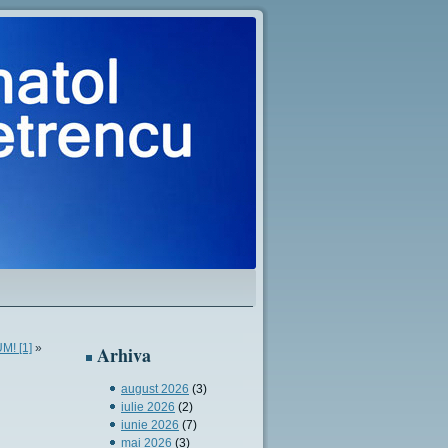
M! [1]
»
Arhiva
august 2026
(3)
iulie 2026
(2)
iunie 2026
(7)
mai 2026
(3)