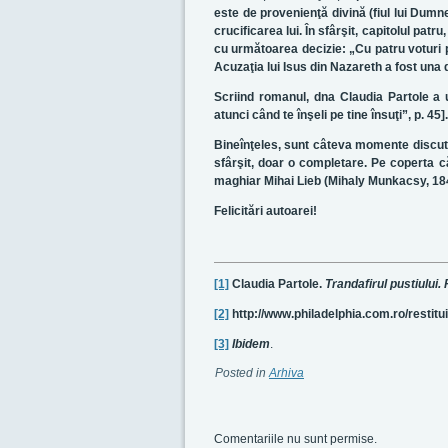
este de provenienţă divină (fiul lui Dumn
crucificarea lui. În sfârşit, capitolul pat
cu următoarea decizie: „Cu patru voturi pe
Acuzaţia lui Isus din Nazareth a fost una d
Scriind romanul, dna Claudia Partole a ut
atunci când te înşeli pe tine însuţi”, p. 4
Bineînţeles, sunt câteva momente discutab
sfârşit, doar o completare. Pe coperta cărţ
maghiar Mihai Lieb (Mihaly Munkacsy, 184
Felicitări autoarei!
[1]
Claudia Partole.
Trandafirul pustiului
[2]
http://www.philadelphia.com.ro/restituir
[3]
Ibidem
.
Posted in
Arhiva
Comentariile nu sunt permise.