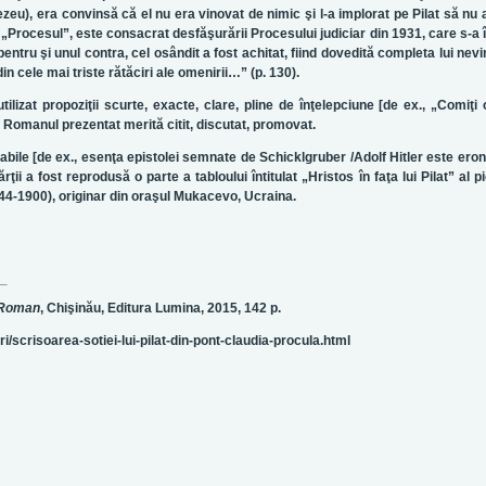
ezeu), era convinsă că el nu era vinovat de nimic şi l-a implorat pe Pilat să nu
ru, „Procesul”, este consacrat desfăşurării Procesului judiciar din 1931, care s-a 
ntru şi unul contra, cel osândit a fost achitat, fiind dovedită completa lui nevi
in cele mai triste rătăciri ale omenirii…” (p. 130).
ilizat propoziţii scurte, exacte, clare, pline de înţelepciune [de ex., „Comiţi
5]. Romanul prezentat merită citit, discutat, promovat.
ile [de ex., esenţa epistolei semnate de Schicklgruber /Adolf Hitler este eron
ii a fost reprodusă o parte a tabloului întitulat „Hristos în faţa lui Pilat” al pi
4-1900), originar din oraşul Mukacevo, Ucraina.
. Roman
, Chişinău, Editura Lumina, 2015, 142 p.
i/scrisoarea-sotiei-lui-pilat-din-pont-claudia-procula.html