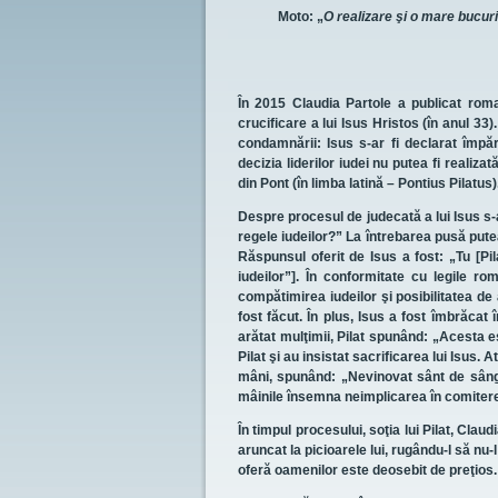
Moto: „
O realizare şi o mare bucuri
În 2015 Claudia Partole a publicat roman
crucificare a lui Isus Hristos (în anul 3
condamnării: Isus s-ar fi declarat împăr
decizia liderilor iudei nu putea fi realiz
din Pont (în limba latină – Pontius Pilatus)
Despre procesul de judecată a lui Isus s-a 
regele iudeilor?” La întrebarea pusă putea
Răspunsul oferit de Isus a fost: „Tu [Pi
iudeilor”]. În conformitate cu legile 
compătimirea iudeilor şi posibilitatea de 
fost făcut. În plus, Isus a fost îmbrăcat 
arătat mulţimii, Pilat spunând: „Acesta es
Pilat şi au insistat sacrificarea lui Isus. 
mâni, spunând: „
Nevinovat sânt de sânge
mâinile însemna neimplicarea în comitere
În timpul procesului, soţia lui Pilat, Cla
aruncat la picioarele lui, rugându-l să nu-
oferă oamenilor este deosebit de preţios.