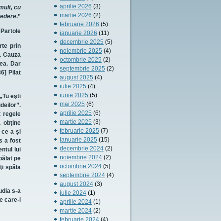
aprilie 2026
(3)
mult, cu
martie 2026
(2)
redere
.”
februarie 2026
(5)
 Partole
ianuarie 2026
(11)
decembrie 2025
(5)
te prin
noiembrie 2025
(4)
.
Cauza
octombrie 2025
(2)
tea. Dar
septembrie 2025
(2)
6] Pilat
august 2025
(4)
iulie 2025
(4)
iunie 2025
(5)
„Tu eşti
mai 2025
(6)
deilor”.
aprilie 2025
(6)
t regele
martie 2025
(3)
 obţine
februarie 2025
(7)
 ce a şi
ianuarie 2025
(15)
s a fost
decembrie 2024
(2)
ntul lui
noiembrie 2024
(2)
spălat pe
octombrie 2024
(5)
ţi spăla
septembrie 2024
(4)
august 2024
(3)
udia s-a
iulie 2024
(1)
e care-l
aprilie 2024
(1)
martie 2024
(2)
februarie 2024
(4)