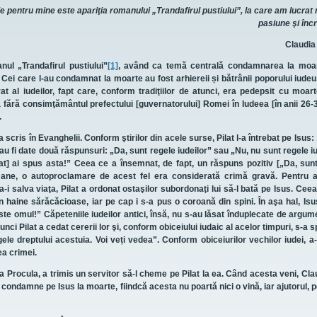
e pentru mine este apariţia romanului „Trandafirul pustiului”, la care am lucrat 
pasiune şi înc
Claudia
ul „Trandafirul pustiului”
[1]
, având ca temă centrală condamnarea la moar
3). Cei care l-au condamnat la moarte au fost
arhiereii și bătrânii poporului iudeu
at al iudeilor, fapt care, conform tradiţiilor de atunci, era pedepsit cu moar
ată fără consimţământul prefectului [guvernatorului] Romei în Iudeea [în anii 26-3
.
scris în Evanghelii. Conform ştirilor din acele surse, Pilat l-a întrebat pe Isus: 
u fi date două răspunsuri: „Da, sunt regele iudeilor” sau „Nu, nu sunt regele iu
lat] ai spus asta!” Ceea ce a însemnat, de fapt, un răspuns pozitiv [„Da, sun
romane, o autoproclamare de acest fel era considerată crimă gravă. Pentru a
a-i salva viaţa, Pilat a ordonat ostaşilor subordonaţi lui să-l bată pe Isus. Ceea
în haine sărăcăcioase, iar pe cap i s-a pus o coroană din spini. În aşa hal, Isu
te omul!” Căpeteniile iudeilor antici, însă, nu s-au lăsat înduplecate de argume
Atunci Pilat a cedat cererii lor şi, conform obiceiului iudaic al acelor timpuri, s-a 
le dreptului acestuia. Voi veți vedea”. Conform obiceiurilor vechilor iudei, a-
a crimei.
udia Procula, a trimis un servitor să-l cheme pe Pilat la ea. Când acesta veni, Cla
l condamne pe Isus la moarte, fiindcă acesta nu poartă nici o vină, iar ajutorul, p