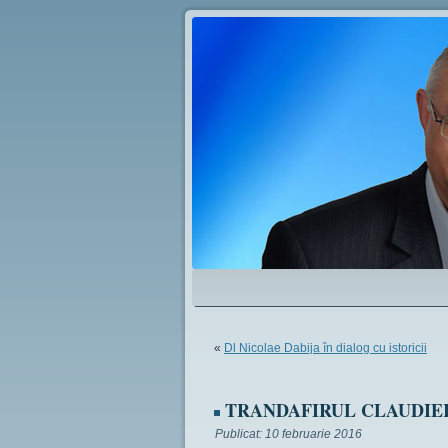
«
Dl Nicolae Dabija în dialog cu istoricii
TRANDAFIRUL CLAUDIE
Publicat:
10 februarie 2016