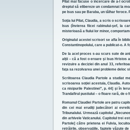
Pilat mai făcuse o încercare de a-l ocrot
dreptul să elibereze un condamnat la moart
pe Isus sau pe Baraba, un tâlhar feroce. 
Soţia lui Pilat, Claudia, a scris o scrisoa
Isus (învierea fiicei rabinului-şef, la 
misterioasă a fiului lor minor, comportamen
Originalul acestei scrisori se afla în bibl
Constantinopolului, care a publicat-o. A fo
De la acel proces s-au scurs sute de ani, 
alţii – că a fost o eroare şi Isus Hristos
revizuire a deciziei din anul 33, referito
faţa sa rezolvarea unei probleme deloc s
Scriitoarea Claudia Partole a studiat meti
scrisoarea soţiei acestuia, Claudia. Auto
ca nisipurile Palestinei”, p. 44] şi în I
Trandafirul pustiului – o floare rară, de 
Romanul Claudiei Partole are patru capitol
din cei mai erudiţi judecători ai evreil
Tribunalului. Urmează capitolul „Necunosc
din arhivele Vaticanului. Capitolul trei es
Partole] către prietena ei Fulvia, locui
retrăirile, observaţiile, faptele văzute de