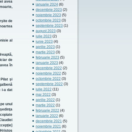
mei avea
ianuarie 2024
(6)
 moarte,
decembrie 2023
(2)
noiembrie 2023
(5)
octombrie 2023
(3)
rşite de
septembrie 2023
(1)
 moartea
august 2023
(3)
iulie 2023
(2)
nisie al
iunie 2023
(4)
aprilie 2023
(1)
martie 2023
(3)
dreaptă,
februarie 2023
(5)
iciar de
ianuarie 2023
(4)
 avea în
decembrie 2022
(2)
noiembrie 2022
(5)
octombrie 2022
(3)
Pilat şi
septembrie 2022
(3)
 galbenă
iulie 2022
(11)
 i-a dat
mai 2022
(3)
aprilie 2022
(1)
 pe unul
martie 2022
(1)
 şedinţa
februarie 2022
(4)
 copiate
ianuarie 2022
(6)
Claudiei
decembrie 2021
(5)
xcepţie]
noiembrie 2021
(6)
 Hristos
octombrie 2021
(3)