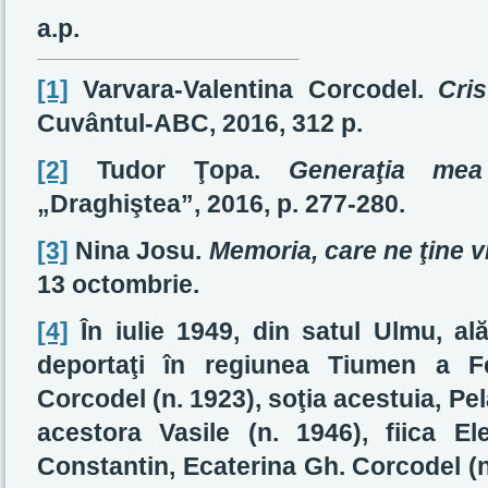
a.p.
[1]
Varvara-Valentina Corcodel.
Cri
Cuvântul-ABC, 2016, 312 p.
[2]
Tudor Ţopa.
Generaţia mea
„Draghiştea”, 2016, p. 277-280.
[3]
Nina Josu.
Memoria, care ne ţine vi
13 octombrie.
[4]
În iulie 1949, din satul Ulmu, ală
deportaţi în regiunea Tiumen a Fe
Corcodel (n. 1923), soţia acestuia, Pel
acestora Vasile (n. 1946), fiica E
Constantin, Ecaterina Gh. Corcodel (n