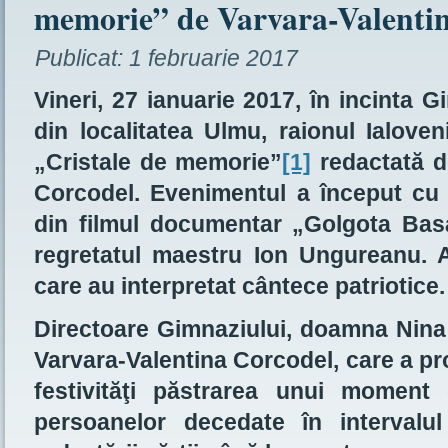
memorie” de Varvara-Valenti
Publicat:
1 februarie 2017
Vineri, 27 ianuarie 2017, în incinta 
din localitatea Ulmu, raionul Ialoven
„Cristale de memorie”
[1]
redactată d
Corcodel. Evenimentul a început cu
din filmul documentar „Golgota Basara
regretatul maestru Ion Ungureanu. A
care au interpretat cântece patriotice.
Directoare Gimnaziului, doamna Nina 
Varvara-Valentina Corcodel, care a pr
festivităţi păstrarea unui moment
persoanelor decedate în intervalu