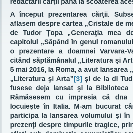
redactării cărţii până la scoaterea ace
A început prezentarea cărţii. Sub
aflasem despre cartea „Cristale de 
de Tudor Ţopa „Generaţia mea de 
capitolul „Săpând în genul romanului
o prezentare a doamnei Varvara-Va
citând săptămânalul „Literatura şi Arta
5 mai 2016, la Roma, a avut lansarea 
„Literatura şi Arta”
[3]
şi de la dl Tu
fusese deja lansat şi la Biblioteca
Rămăsesem cu impresia că dna Va
locuieşte în Italia. M-am bucurat câ
participa la lansarea volumului şi în
prezenţi despre timpurile tragice, pri