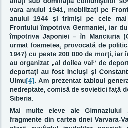
aflaţi sub dominaţia comuniştilor sov
vara anului 1941, mobilizaţi pe Fron
anului 1944 şi trimişi pe cele mai
Frontului împotriva Germaniei, iar du
împotriva Japoniei – în Manciuria 
urmat foametea, provocată de politic
1947) cu peste 200 000 de morţi, iar î
au organizat „al doilea val” de deport
deportaţi au fost incluşi şi Constan
Ulmu
[4]
. Am prezentat tabloul genera
nedreptate, comisă de sovietici faţă d
Siberia.
Mai multe eleve ale Gimnaziului 
fragmente din cartea dnei Varvara-Val