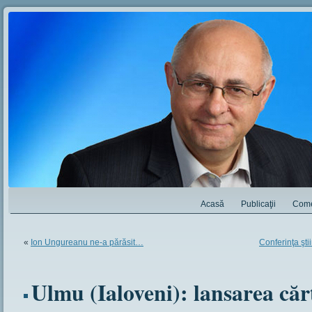
Acasă
Publicaţii
Come
«
Ion Ungureanu ne-a părăsit…
Conferinţa şti
Ulmu (Ialoveni): lansarea cărţ