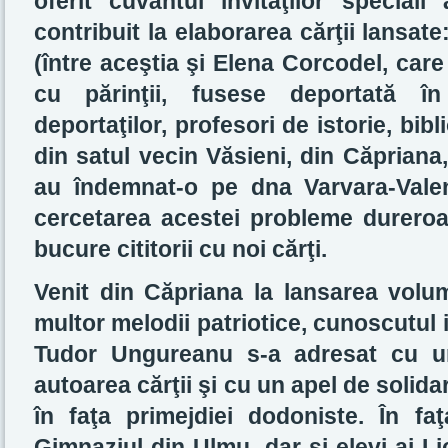
oferit cuvântul invitaţilor special
contribuit la elaborarea cărţii lansate
(între aceştia şi Elena Corcodel, car
cu părinţii, fusese deportată în
deportaţilor, profesori de istorie, bibl
din satul vecin Văsieni, din Căpriana,
au îndemnat-o pe dna Varvara-Vale
cercetarea acestei probleme durero
bucure cititorii cu noi cărţi.
Venit din Căpriana la lansarea volu
multor melodii patriotice, cunoscutul
Tudor Ungureanu s-a adresat cu un
autoarea cărţii şi cu un apel de solid
în faţa primejdiei dodoniste. În faţ
Gimnaziul din Ulmu, dar şi elevi ai Li