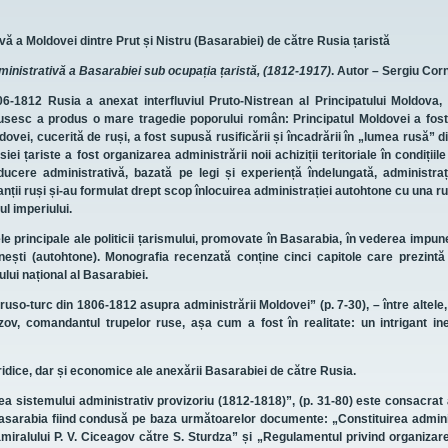
ă a Moldovei dintre Prut și Nistru (Basarabiei) de către Rusia țaristă
inistrativă a Basarabiei sub ocupația țaristă, (1812-1917)
. Autor – Sergiu Cor
806-1812 Rusia a anexat interfluviul Pruto-Nistrean al Principatului Moldova,
l rusesc a produs o mare tragedie poporului român: Principatul Moldovei a fost
vei, cucerită de ruși, a fost supusă rusificării și încadrării în „lumea rusă” d
ei țariste a fost organizarea administrării noii achiziții teritoriale în condițiile
ere administrativă, bazată pe legi și experiență îndelungată, administraț
ții ruși și-au formulat drept scop înlocuirea administrației autohtone cu una 
ul imperiului.
e principale ale politicii țarismului, promovate în Basarabia, în vederea impune
ânești (autohtone). Monografia recenzată conține cinci capitole care prezintă
ului național al Basarabiei.
i ruso-turc din 1806-1812 asupra administrării Moldovei” (p. 7-30), – între altele,
zov, comandantul trupelor ruse, așa cum a fost în realitate: un intrigant ine
ridice, dar și economice ale anexării Basarabiei de către Rusia.
tuirea sistemului administrativ provizoriu (1812-1818)”, (p. 31-80) este consacrat 
 Basarabia fiind condusă pe baza următoarelor documente: „Constituirea admini
 amiralului P. V. Ciceagov către S. Sturdza” și „Regulamentul privind organizar