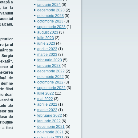
 etapă a
ianuarie 2024
(6)
, iar la
decembrie 2023
(2)
ivanului
noiembrie 2023
(5)
acestui
octombrie 2023
(3)
Balcani,
septembrie 2023
(1)
august 2023
(3)
iulie 2023
(2)
turilor
iunie 2023
(4)
re țarul
aprilie 2023
(1)
ământ de
martie 2023
(3)
l Sergiu
februarie 2023
(5)
nexată”.
ianuarie 2023
(4)
ionar al
decembrie 2022
(2)
anexarea
noiembrie 2022
(5)
 față de
octombrie 2022
(3)
nt demne
septembrie 2022
(3)
le fiind
iulie 2022
(11)
 nu doar
mai 2022
(3)
vernării
aprilie 2022
(1)
cele ale
martie 2022
(1)
elor din
februarie 2022
(4)
nduse de
ianuarie 2022
(6)
ibuțiile
decembrie 2021
(5)
e a fost
noiembrie 2021
(6)
octombrie 2021
(3)