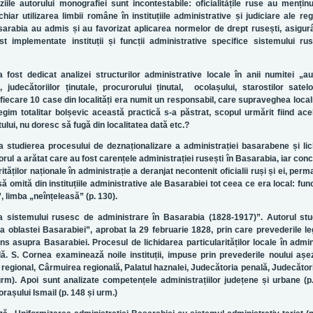
ziile autorului monografiei sunt incontestabile: oficialitățile ruse au mențin
chiar utilizarea limbii române în instituțiile administrative și judiciare ale regi
asarabia au admis și au favorizat aplicarea normelor de drept rusești, asigu
t implementate instituții și funcții administrative specifice sistemului r
 fost dedicat analizei structurilor administrative locale în anii numitei „a
, judecătoriilor ținutale, procurorului ținutal, ocolașului, starostilor satel
 fiecare 10 case din localități era numit un responsabil, care supraveghea localn
im totalitar bolșevic această practică s-a păstrat, scopul urmărit fiind ace
ui, nu doresc să fugă din localitatea dată etc.?
 la studierea procesului de deznaționalizare a administrației basarabene și li
rul a arătat care au fost carențele administrației rusești în Basarabia, iar concl
tăților naționale în administrație a deranjat necontenit oficialii ruși și ei, perm
să omită din instituțiile administrative ale Basarabiei tot ceea ce era local: func
”, limba „neînțeleasă” (p. 130).
ea sistemului rusesc de administrare în Basarabia (1828-1917)”. Autorul stu
oblastei Basarabiei”, aprobat la 29 februarie 1828, prin care prevederile leg
ins asupra Basarabiei. Procesul de lichidarea particularităților locale în admin
lă. S. Cornea examinează noile instituții, impuse prin prevederile noului aș
 regional, Cârmuirea regională, Palatul haznalei, Judecătoria penală, Judecători
urm). Apoi sunt analizate competențele administrațiilor județene și urbane (p
rașului Ismail (p. 148 și urm.)