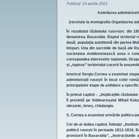
Publicat:
19 aprilie 2021
Asimilarea administrativ
(recenzie la monografia
Organizarea adm
În rezultatul războiului ruso-turc din 1
denumirea
Basarabia
. Raptul teritoria
două; populația autohtonă din partea Moldo
timpuri. Una din sarcinile de bază ale Rusi
societatea moldovenească avea o conduc
corespundea intereselor naționale. Ocupan
și „topirea” teritoriului cucerit în ansambl
Istoricul Sergiu Cornea a examinat etapel
administrații rusești în locul celei rom
principalelor etape de anihilare a specific
În primul capitol – „Implicațiile războiulu
îl prezintă pe feldmareșalul Mihail Kutu
obraznic, leneș, chiulangiu.
S. Cornea a examinat urmările politico-ju
Cel de-al doilea capitol, întitulat „Insti
politicii rusești în perioada 1812-1816,
provizorii în Basarabia”, „Instrucțiunile