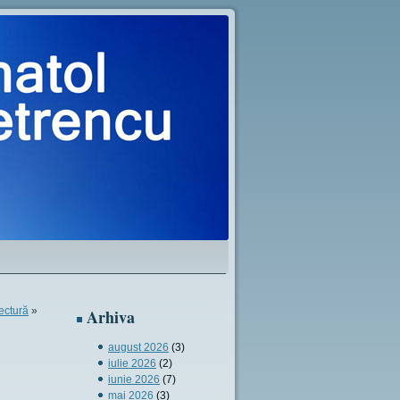
lectură
»
Arhiva
august 2026
(3)
iulie 2026
(2)
iunie 2026
(7)
mai 2026
(3)