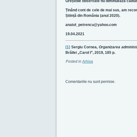
Greșelile observate nu diminuează calitate
Ținând cont de cele de mai sus, am reco
Știință din România (anul 2020).
anatol_petrencu@yahoo.com
19.04.2021
[1]
Sergiu Cornea,
Organizarea administr
Brăilei „Carol I”, 2019, 185 p.
Posted in
Arhiva
Comentariile nu sunt permise.