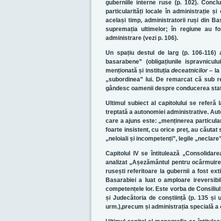
guberniile interne ruse (p. 102). Conclu
particularități locale în administrație și 
același timp, administratorii ruși din B
supremația ultimelor; în regiune au fos
administrare (vezi p. 106).
Un spațiu destul de larg (p. 106-116) a
basarabene” (obligațiunile ispravnicului
menționată și instituția
deceatnicilor
– la
„subordinea” lui. De remarcat că sub reg
gândesc oamenii despre conducerea statul
Ultimul subiect al capitolului se referă
treptată a autonomiei administrative. Auto
care a ajuns este: „menținerea particulari
foarte insistent, cu orice preț, au căutat 
„neloiali și incompetenți”, legile „neclare
Capitolul IV se întitulează „Consolidar
analizat „Așezământul pentru ocârmuirea 
rusești referitoare la gubernii a fost ext
Basarabiei a luat o amploare ireversibi
competențele lor. Este vorba de Consiliul
și Judecătoria de conștiință (p. 135 și 
urm.),precum și administrația specială a o