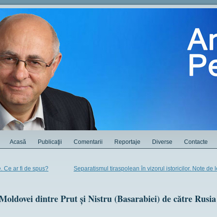
Acasă
Publicaţii
Comentarii
Reportaje
Diverse
Contacte
. Ce ar fi de spus?
Separatismul tiraspolean în vizorul istoricilor. Note de 
Moldovei dintre Prut și Nistru (Basarabiei) de către Rusia