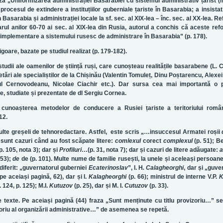
ază „Uniformizarea administrației Basarabiei cu sistemul administrativ țarist (m
procesul de extindere a instituțiilor guberniale țariste în Basarabia; a insista
 Basarabia și administrației locale la sf. sec. al XIX-lea – înc. sec. al XX-lea. Re
arul anilor 60-70 ai sec. al XIX-lea din Rusia, autorul a conchis că aceste re
 implementare a sistemului rusesc de administrare în Basarabia” (p. 178).
igoare, bazate pe studiul realizat (p. 179-182).
tudii ale oamenilor de știință ruși, care cunoșteau realitățile basarabene (L. C
tări ale specialiștilor de la Chișinău (Valentin Tomuleț, Dinu Poștarencu, Alexe
Paul Cernovodeanu, Nicolae Ciachir etc.). Dar sursa cea mai importantă o p
e, studiate și prezentate de dl Sergiu Cornea.
a cunoașterea metodelor de conducere a Rusiei țariste a teritoriului româ
12.
ulte greșeli de tehnoredactare. Astfel, este scris „…insuccesul Armatei roșii
 sunt cazuri când au fost scăpate litere:
comlexul
corect
complexul
(p. 51); B
 p. 105, nota 3); dar și
Profiluri
…(p. 31, nota 7); dar și cazuri de litere adăugate:
a
 53);
de
de (p. 101). Multe nume de familie rusești, la unele și aceleași persoane
diferit: „guvernatorul guberniei
Ecaterinoslav
”, I. H
. Calagheorghi
, dar și „guve
(pe aceiași pagină, 62), dar și I.
Kalagheorghi
(p. 66); ministrul de interne V.P.
K
. 124, p. 125); M.I.
Kutuzov
(p. 25), dar și M. I.
Cutuzov
(p. 33).
exte. Pe aceiași pagină (44) fraza „Sunt menținute cu titlu provizoriu…” s
izoriu al organizării administrative…” de asemenea se repetă.