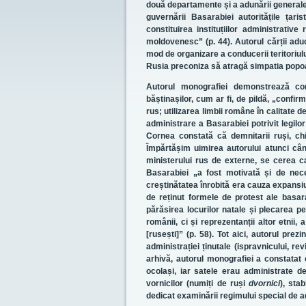
două departamente și a adunării generale 
guvernării Basarabiei autoritățile țaris
constituirea instituțiilor administrati
moldovenesc” (p. 44). Autorul cărții a
mod de organizare a conducerii teritoriul
Rusia preconiza să atragă simpatia popoar
Autorul monografiei demonstrează com
băștinașilor, cum ar fi, de pildă, „confir
rus; utilizarea limbii române în calitate 
administrare a Basarabiei potrivit legilor
Cornea constată că demnitarii ruși, chi
Împărtășim uimirea autorului atunci când 
ministerului rus de externe, se cerea c
Basarabiei „a fost motivată și de neces
creștinătatea înrobită era cauza expansiun
de reținut formele de protest ale basarab
părăsirea locurilor natale și plecarea 
românii, ci și reprezentanții altor etnii
[rusești]” (p. 58). Tot aici, autorul prez
administrației ținutale (ispravnicului, re
arhivă, autorul monografiei a constatat 
ocolași, iar satele erau administrate de
vornicilor (numiți de ruși
dvornici
), sta
dedicat examinării regimului special de adm