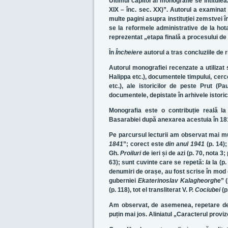
Ultimul capitol al monografie se întitule
XIX – înc. sec. XX)”. Autorul a examinat 
multe pagini asupra instituției zemstvei în
se la reformele administrative de la hot
reprezentat „etapa finală a procesului de
În
Încheiere
autorul a tras concluziile de r
Autorul monografiei recenzate a utilizat s
Halippa etc.), documentele timpului, cerce
etc.), ale istoricilor de peste Prut (
documentele, depistate în arhivele istoric
Monografia este o contribuție reală l
Basarabiei după anexarea acestuia în 18
Pe parcursul lecturii am observat mai m
1841
”; corect este
din anul 1941
(p. 14);
Gh.
Proiluri
de ieri și de azi (p. 70, nota 3;
63); sunt cuvinte care se repetă:
la
la (p.
denumiri de orașe, au fost scrise în mod 
guberniei
Ekaterinoslav Kalagheorghe
” 
(p. 118), tot el transliterat V. P.
Cociubei
(p
Am observat, de asemenea, repetare de t
puțin mai jos. Aliniatul „Caracterul prov