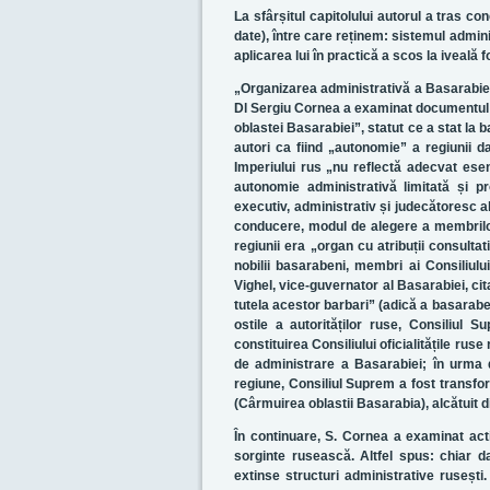
La sfârșitul capitolului autorul a tras co
date), între care reținem: sistemul admini
aplicarea lui în practică a scos la iveală f
„Organizarea administrativă a Basarabiei l
Dl Sergiu Cornea a examinat documentul pr
oblastei Basarabiei”, statut ce a stat la 
autori ca fiind „autonomie” a regiunii 
Imperiului rus „nu reflectă adecvat esen
autonomie administrativă limitată și 
executiv, administrativ și judecătoresc a
conducere, modul de alegere a membrilor 
regiunii era „organ cu atribuții consultat
nobilii basarabeni, membri ai Consiliulu
Vighel, vice-guvernator al Basarabiei, ci
tutela acestor barbari” (adică a basarabe
ostile a autorităților ruse, Consiliul 
constituirea Consiliului oficialitățile rus
de administrare a Basarabiei; în urma dif
regiune, Consiliul Suprem a fost transfor
(Cârmuirea oblastii Basarabia), alcătuit 
În continuare, S. Cornea a examinat activ
sorginte rusească. Altfel spus: chiar d
extinse structuri administrative rusești