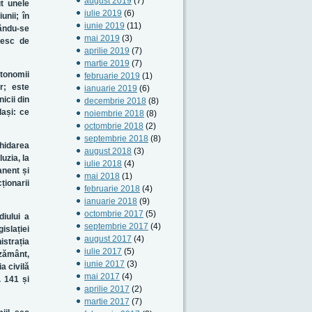
august 2019
(7)
ut unele
iulie 2019
(6)
unii; în
iunie 2019
(11)
rându-se
mai 2019
(3)
usesc de
aprilie 2019
(7)
martie 2019
(7)
utonomii
februarie 2019
(1)
or; este
ianuarie 2019
(6)
icii din
decembrie 2018
(8)
lași: ce
noiembrie 2018
(8)
octombrie 2018
(2)
septembrie 2018
(8)
chidarea
august 2018
(3)
uzia, la
iulie 2018
(4)
anent și
mai 2018
(1)
ționarii
februarie 2018
(4)
ianuarie 2018
(9)
octombrie 2017
(5)
diului a
septembrie 2017
(4)
islației
august 2017
(4)
istrația
iulie 2017
(5)
ezământ,
iunie 2017
(3)
a civilă
mai 2017
(4)
. 141 și
aprilie 2017
(2)
martie 2017
(7)