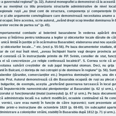
a guvernului regional” (p. 32). Autorul monografiei a demonstrat că la această
te au menținut cu titlu provizoriu structurile administrative de nivel local
ve regionale rușii „au ținut cont de structura, componența și competențele D
duce și alte argumente convingătoare care demonstrează necesitatea anume a 
ui ocupat. Între acestea, scrie autorul, „având drept scop imediat dominarea în 
elor vecine de partea sa” (p. 45).
portamentul combativ al boierimii basarabene în vederea apărării drep
marea și întărirea pentru totdeauna a legilor și obiceiurilor locale dăruite de căt
de unică limbă în justiție și în ocârmuirea Basarabiei; elaborarea unui nou așez
 și obiceiurilor locale…” etc. (vezi p. 55-56). Pe baza documentelor studiate, d
ar de cel mai înalt nivel, „aveau închipuiri foarte vagi despre provincia a
constată că în instrucțiunile primite de P.P. Svinin, consilier de stat, funcț
a el să concretizeze „ce religie confesează localnicii”. S. Cornea scrie că 
itatea salvării creștinilor de sub jugul Imperiului otoman. Deci, nu grija
ii în Balcani, ci dorința de noi cotropiri și de dominare în regiune” (p. 56). Su
enilor (țăranilor, comercianților etc.) împotriva dominației țariste, una din e
peste Prut. Autorul demonstrează că din Basarabia ocupată de ruși au plecat
, a bulgarilor, de exemplu, aceștia „preferând guvernarea turcească în locul gu
intă împuternicirile namestnicului plenipotențiar al Basarabiei (p. 62 și urm.), 
vizorului și funcționarului ținutal (sameșului) (p. 67 și urm.). Pe baza document
că administrația locală n-a suferit modificări, ocoalele continuând să fie co
 vornici, care erau numiți în funcție de către ispravnici; sunt prezentate atr
bilite printr-o instrucțiune din octombrie 1820 (p. 68-69). Un subcapitol apart
inistrare a coloniștilor străini, stabiliți în Basarabia după 1812 (p. 71 și urm.).