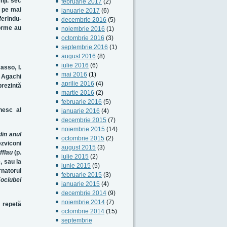
ijl. sec
februarie 2017
(2)
t pe mai
ianuarie 2017
(6)
ferindu-
decembrie 2016
(5)
forme au
noiembrie 2016
(1)
octombrie 2016
(3)
septembrie 2016
(1)
august 2016
(8)
iulie 2016
(6)
asso, I.
mai 2016
(1)
i Agachi
aprilie 2016
(4)
rezintă
martie 2016
(2)
februarie 2016
(5)
nesc al
ianuarie 2016
(4)
decembrie 2015
(7)
noiembrie 2015
(14)
din anul
octombrie 2015
(2)
ezviconi
august 2015
(3)
fflau
(p.
iulie 2015
(2)
, sau la
iunie 2015
(5)
rnatorul
februarie 2015
(3)
ociubei
ianuarie 2015
(4)
decembrie 2014
(9)
noiembrie 2014
(7)
e repetă
octombrie 2014
(15)
septembrie