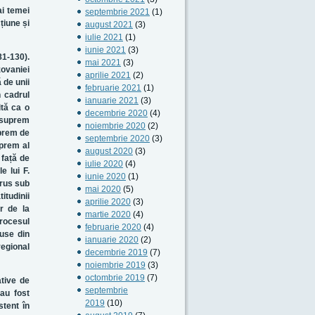
ai temei
septembrie 2021
(1)
țiune și
august 2021
(3)
iulie 2021
(1)
iunie 2021
(3)
81-130).
mai 2021
(3)
zovaniei
aprilie 2021
(2)
 de unii
februarie 2021
(1)
 cadrul
ianuarie 2021
(3)
ită ca o
decembrie 2020
(4)
 suprem
noiembrie 2020
(2)
uprem de
septembrie 2020
(3)
uprem al
august 2020
(3)
 față de
iulie 2020
(4)
e lui F.
iunie 2020
(1)
 rus sub
mai 2020
(5)
itudinii
aprilie 2020
(3)
ar de la
martie 2020
(4)
procesul
februarie 2020
(4)
ruse din
ianuarie 2020
(2)
regional
decembrie 2019
(7)
noiembrie 2019
(3)
octombrie 2019
(7)
ative de
septembrie
 au fost
2019
(10)
stent în