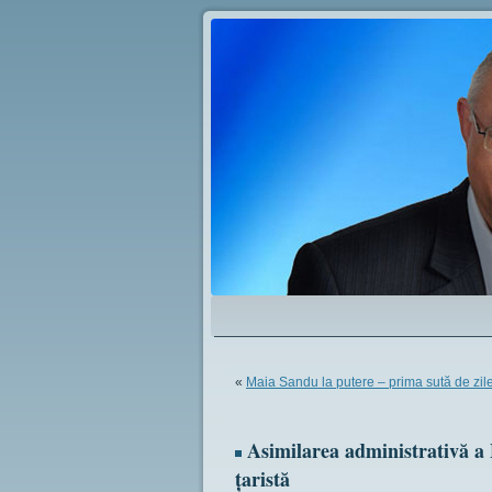
«
Maia Sandu la putere – prima sută de zile
Asimilarea administrativă a 
țaristă