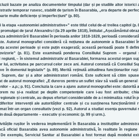
ncluzii bazate pe analiza documentelor timpului (dar și pe studiile altor istorici 
strativ temporar rusesc, stabilit de țarism în Basarabia, „era departe de perfec
oarte multe deficiențe și imperfecțiuni” (p. 80).
a etapa «autonomiei administrative»” este titlul celui de-al treilea capitol (p. 
omulgat de țarul Alexandru I (la 29 aprilie 1818), întitulat „Așezământul obra
baza administrării Basarabiei în perioada anilor 1818-1828, perioadă considerată
date. Autorul monografiei consideră că noțiunea de
autonomie
a Basarabiei în
ța acestei perioade și este puțin exagerată; această perioadă poate fi defin
provizorie” (p. 81). Este examinată ponderea Consiliului Suprem – organul
l regiunii, – în sistemul administrativ al Basarabiei, formarea acestui organ s
lui, activitatea pe parcursul celor zece ani. Autorul constată că Consiliul S
ive în domeniul legislativ” (p. 89). Merită reținută atitudinea funcționarilor ruși
i Suprem, dar și a altor administratori români. Este suficient să citim spusel
tat de autorul monografiei: „E dureros pentru un suflet slav să vadă un general
nilor –
a.p
.; p. 91). Concluzia la care a ajuns autorul monografiei este: datorită at
Suprem nu și-a realizat pe deplin competențele care i-au fost atribuite; chi
e regionale și centrale, au depus eforturi considerabile de a-i minimaliza rolul în 
eritor intervenții ale autorităților centrale și cu susținerea funcționărimii 
mat într-un organ consultativ (vezi p. 92). Autorul a studiat esența guvernului 
din două departamente – executiv și economic (p. 99 și urm.).
itățile rușilor în vederea implementării în Basarabia a instituțiilor administr
acă oficial Basarabia avea autonomie administrativă, în realitate în regiune
. De exemplu, Serviciul Sanitar al Basarabiei a fost format după modelul exi