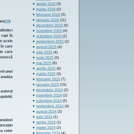
aprilie 2026
(3)
martie 2026
(2)
februarie 2026
(5)
ianuarie 2026
(11)
nea
[1]
)
decembrie 2025
(5)
 dându-i
noiembrie 2025
(4)
 rupt în
octombrie 2025
(2)
in acele
septembrie 2025
(2)
 în care
august 2025
(4)
ie care
iulie 2025
(4)
rusească
iunie 2025
(5)
mai 2025
(6)
aprilie 2025
(6)
rii unei
martie 2025
(3)
 analiza
februarie 2025
(7)
ianuarie 2025
(15)
decembrie 2024
(2)
 autorul
noiembrie 2024
(2)
galabil,
octombrie 2024
(5)
septembrie 2024
(4)
august 2024
(3)
iulie 2024
(1)
analizei
aprilie 2024
(1)
strației
martie 2024
(2)
ea celor
februarie 2024
(4)