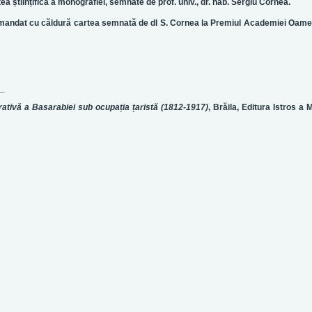
a științifică a monografiei, semnate de prof. univ., dr. hab. Sergiu Cornea.
mandat cu căldură cartea semnată de dl S. Cornea la Premiul Academiei Oame
ativă a Basarabiei sub ocupația țaristă (1812-1917)
, Brăila, Editura Istros a 