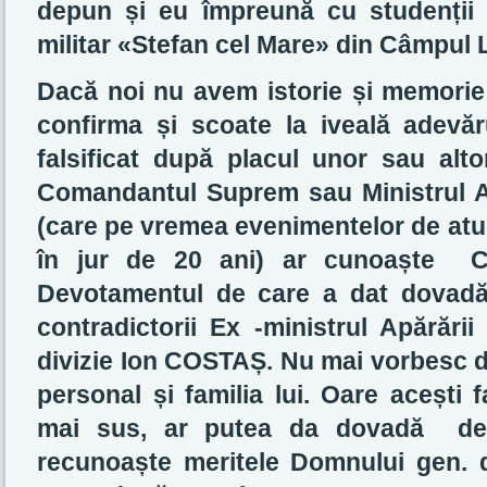
depun și eu împreună cu studenții m
militar «Stefan cel Mare» din Câmpu
Dacă noi nu avem istorie și memorie m
confirma și scoate la iveală adevăru
falsificat după placul unor sau al
Comandantul Suprem sau Ministrul A
(care pe vremea evenimentelor de atun
în jur de 20 ani) ar cunoaște Cur
Devotamentul de care a dat dovadă 
contradictorii Ex -ministrul Apărări
divizie Ion COSTAȘ. Nu mai vorbesc de
personal și familia lui. Oare acești 
mai sus, ar putea da dovadă de 
recunoaște meritele Domnului gen. 