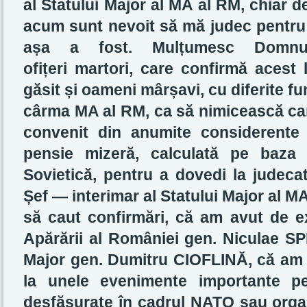
al Statului Major al MA al RM, chiar 
acum sunt nevoit să mă judec pentru 
așa a fost. Mulțumesc Domnulu
ofițeri martori, care confirmă acest 
găsit și oameni mârșavi, cu diferite fun
cârma MA al RM, ca să nimicească ca
convenit din anumite considerente
pensie mizeră, calculată pe baza
Sovietică, pentru a dovedi la judeca
Șef — interimar al Statului Major al M
să caut confirmări, că am avut de ex
Apărării al României gen. Niculae SP
Major gen. Dumitru CIOFLINĂ, că am p
la unele evenimente importante p
desfășurate în cadrul NATO sau organ