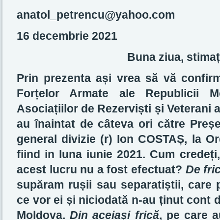
anatol_petrencu@yahoo.com
16 decembrie 2021
Buna ziua, stimaț
Prin prezenta ași vrea să vă confirm 
Forțelor Armate ale Republicii M
Asociațiilor de Rezerviști și Veterani a
au înaintat de câteva ori către Preș
general divizie (r) Ion COSTAȘ, la Or
fiind in luna iunie 2021. Cum credeți
acest lucru nu a fost efectuat?
De fri
supăram rușii sau separatiștii, care 
ce vor ei și niciodată n-au ținut cont d
Moldova.
Din aceiași frică
, pe care a