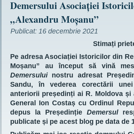
Demersului Asociației Istorici
„Alexandru Moșanu”
Publicat:
16 decembrie 2021
Stimați priet
Pe adresa Asociației Istoricilor din 
Moșanu” au început să vină mesa
Demersului
nostru adresat Președin
Sandu, în vederea corectării unei
anteriorii președinți ai R. Moldova 
General Ion Costaș cu Ordinul Repub
depus la Președinție
Demersul
res
publicate și pe acest blog pe data de