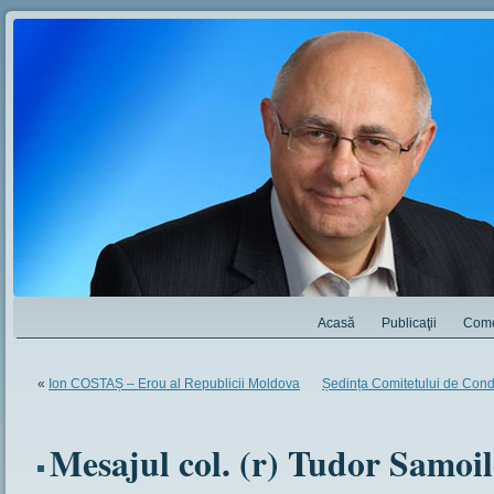
Acasă
Publicaţii
Come
«
Ion COSTAȘ – Erou al Republicii Moldova
Ședința Comitetului de Con
Mesajul col. (r) Tudor Samoil