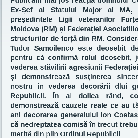
Publicăm mai jos reacția domnului Co
Ex-Șef al Statului Major al MA, 
președintele Ligii veteranilor For
Moldova (RM) și Federației Asociațiilo
structurilor de forță din RM. Conside
Tudor Samoilenco este deosebit de
pentru că confirmă rolul deosebit, 
vederea stăvilirii agresiunii Federaț
și demonstrează susținerea sinc
nostru în vederea decorării dlui 
Republicii. În al doilea rând, c
demonstrează cauzele reale ce au tă
ani decorarea generalului Ion Costa
că nedreptatea comisă în trecut trebu
merită din plin Ordinul Republicii.