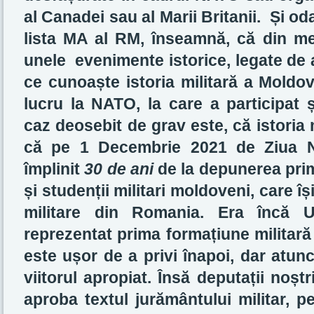
al Canadei sau al Marii Britanii. Și o
lista MA al RM, înseamnă, că din mem
unele evenimente istorice, legate de 
ce cunoaște istoria militară a Moldov
lucru la NATO, la care a participat 
caz deosebit de grav este, că istoria
că pe 1 Decembrie 2021 de Ziua N
împlinit
30 de ani
de la depunerea prim
și studenții militari moldoveni, care își
militare din Romania. Era încă U
reprezentat prima formațiune militar
este ușor de a privi înapoi, dar atunc
viitorul apropiat. Însă deputații noșt
aproba textul jurământului militar, 