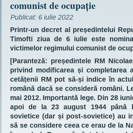
comunist de ocupație
Publicat:
6 iulie 2022
Printr-un decret al președintelui Rep
Timofti ziua de 6 iulie este nomin
victimelor regimului comunist de ocup
[Paranteză: președintele RM Nicola
privind modificarea și completarea al
cetățenii RM pot să-și indice în actul
română dacă se consideră români. Leg
mai 2012. Importantă lege. Din 28 iuni
apoi de la 23 august 1944 până la
sovietice (dar și post-sovietice) au 
să se considere ceea ce erau de la Na