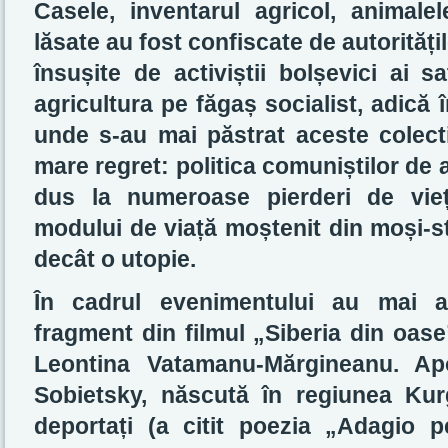
Casele, inventarul agricol, animalel
lăsate au fost confiscate de autoritățil
însușite de activiștii bolșevici ai s
agricultura pe făgaș socialist, adică 
unde s-au mai păstrat aceste colec
mare regret: politica comuniștilor de a
dus la numeroase pierderi de vieț
modului de viață moștenit din moși-st
decât o utopie.
În cadrul evenimentului au mai a
fragment din filmul „Siberia din oas
Leontina Vatamanu-Mărgineanu. Ap
Sobietsky, născută în regiunea Kur
deportați (a citit poezia „Adagio p