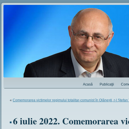
Acasă
Publicaţii
Come
«
Comemorarea victimelor regimului totalitar-comunist în Olănești, r-l Ștef
6 iulie 2022. Comemorarea vi