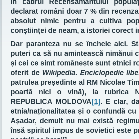
în cadrul Recensământului popula
declarat români doar 7 % din recenzaț
absolut nimic pentru a cultiva popu
conștiinței de neam, a istoriei corect i
Dar paranteza nu se încheie aici. St
puteri ca să nu amintească nimănui c
și cei ce simt românește sunt etnici
oferit de
Wikipedia. Enciclopedie libe
patrulea președinte al RM Nicolae Timo
poartă nici o vină), la rubrica 
REPUBLICA MOLDOVA
[1]
. E clar, 
etnia/naționalitatea și o confundă c
Așadar, demult nu mai există regim
însă spiritul impus de sovietici este 