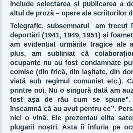
include selectarea și publicarea a d
altul de proză – opere ale scriitorilor d
Telegrafic, s
ubsemnatul am trecut în 
deportări (1941, 1949, 1951) și foame
am evidențiat urmările tragice ale a
plus, am subliniat că colaboraționi
ocupante nu au fost condamnate publ
comise (din frică, din lașitate, din dor
viață sub regimul comunist etc.). Căl
printre noi. Nu o singură dată am auzi
fost așa de rău cum se spune”. 
înseamnă că au avut pentru ce”. Pers
nici o vină. Ele prezentau elita sate
plugarii noștri. Asta îi înfuria pe 