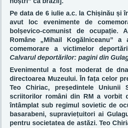
noștri” ca brazii].
Pe data de 6 iulie a.c. la Chișinău și î
avut loc evenimente de comemorar
bolșevico-comunist de ocupație. As
Române „Mihail Kogălniceanu” a 
comemorare a victimelor deportăril
Calvarul deportărilor: pagini din Gula
Evenimentul a fost moderat de dna 
directoarea Muzeului. În fața celor pr
Teo Chiriac, președintele Uniunii S
scriitorilor români din RM a vorbit 
întâmplat sub regimul sovietic de ocu
basarabeni, supraviețuitori ai Gulagu
pentru societatea de astăzi. Teo Chir