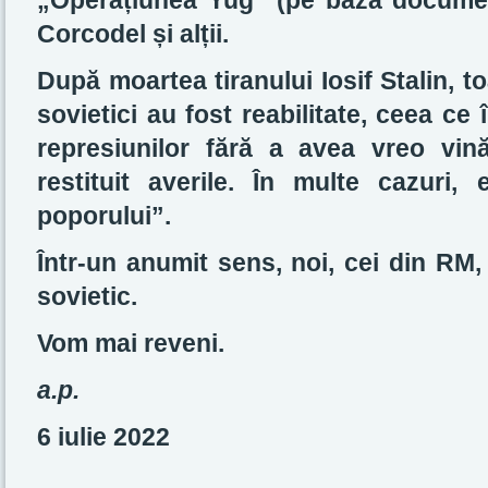
„Operațiunea Yug” (pe baza document
Corcodel și alții.
După moartea tiranului Iosif Stalin, 
sovietici au fost reabilitate, ceea c
represiunilor fără a avea vreo vin
restituit averile. În multe cazuri
poporului”.
Într-un anumit sens, noi, cei din RM
sovietic.
Vom mai reveni.
a.p.
6 iulie 2022