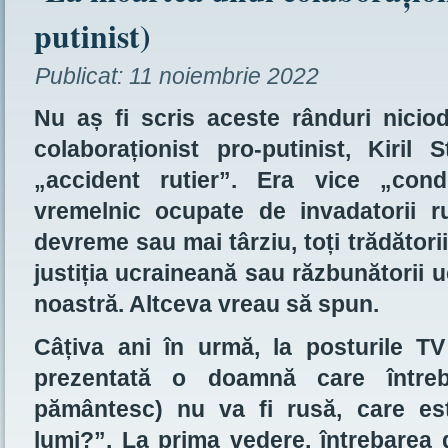
putinist)
Publicat:
11 noiembrie 2022
Nu aș fi scris aceste rânduri nicio
colaboraționist pro-putinist, Kiril
„accident rutier”. Era vice „cond
vremelnic ocupate de invadatorii r
devreme sau mai târziu, toți trădătorii
justiția ucraineană sau răzbunătorii 
noastră. Altceva vreau să spun.
Câțiva ani în urmă, la posturile TV
prezentată o doamnă care între
pământesc) nu va fi rusă, care est
lumi?”. La prima vedere, întrebarea 