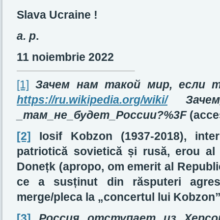
Slava Ucraine !
a. p
.
11 noiembrie 2022
[1]
Зачем нам такой мир, если 
https://ru.wikipedia.org/wiki/
Зачем
_
там
_
не
_
будет
_
России?
%3F
(acce
[2]
Iosif Kobzon (1937-2018), inte
patriotică sovietică și rusă, erou al
Donețk (apropo, om emerit al Republi
ce a susținut din răsputeri agre
merge/pleca la „concertul lui Kobzon
[3]
Россия отступает из Херсон