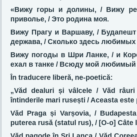
«Вижу горы и долины, / Вижу рек
приволье, / Это родина моя.
Вижу Прагу и Варшаву, / Будапешт 
держава,
/
Сколько здесь любимых 
Вижу погоды в Шри Ланке, / и Коре
ехал в танке / Всюду мой любимый
În traducere liberă, ne-poetică:
„Văd dealuri și vâlcele / Văd râuri
întinderile mari rusești / Aceasta este
Văd Praga și Varșovia, / Budapesta
puterea rusă (statul rus), / [O-o] Câte l
Văd pagode în Sri Lanca / Văd Coreea