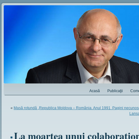
Acasă
Publicaţii
Come
«
Masă rotundă „Republica Moldova – România. Anul 1991. Pagini necuno
Lansa
La moartea unui colaborațion