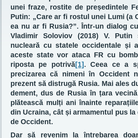
unei fraze, rostite de președintele F
Putin: „Care ar fi rostul unei Lumi (a
ea nu ar fi Rusia?”. Într-un dialog c
Vladimir Soloviov (2018) V. Putin 
nucleară cu statele occidentale și 
aceste state vor ataca FR cu bomb
riposta pe potrivă
[1]
. Ceea ce a sp
precizarea că nimeni în Occident n
prezent să distrugă Rusia. Mai ales d
dement, dus de Rusia în țara vecină,
plătească mulți ani înainte reparațiil
din Ucraina, cât și armamentul pus la 
de Occident.
Dar să revenim la întrebarea doamn