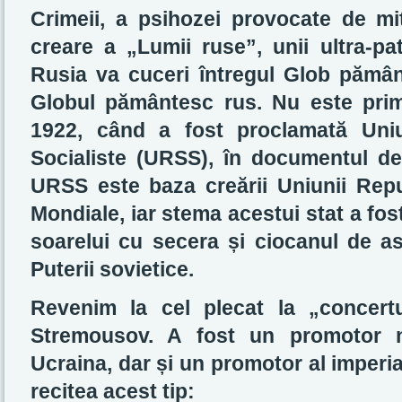
Crimeii, a psihozei provocate de mit
creare a „Lumii ruse”, unii ultra-pat
Rusia va cuceri întregul Glob pământ
Globul pământesc rus. Nu este prim
1922, când a fost proclamată Uniu
Socialiste (URSS), în documentul de 
URSS este baza creării Uniunii Repub
Mondiale, iar stema acestui stat a fo
soarelui cu secera și ciocanul de as
Puterii sovietice.
Revenim la cel plecat la „concert
Stremousov. A fost un promotor n
Ucraina, dar și un promotor al imperia
recitea acest tip: