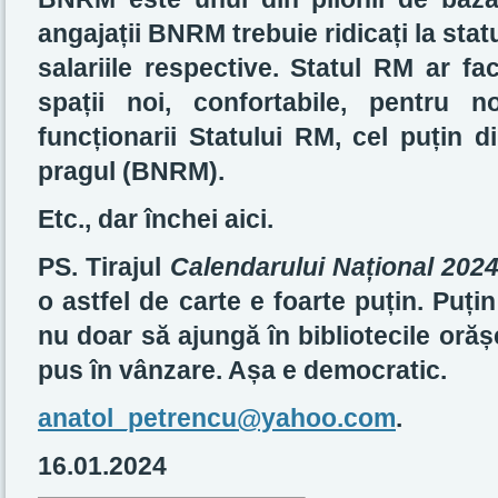
angajații BNRM trebuie ridicați la statu
salariile respective. Statul RM ar f
spații noi, confortabile, pentru no
funcționarii Statului RM, cel puțin d
pragul (BNRM).
Etc., dar închei aici.
PS. Tirajul
Calendarului Național 202
o astfel de carte e foarte puțin. Puți
nu doar să ajungă în bibliotecile orășen
pus în vânzare. Așa e democratic.
anatol_petrencu@yahoo.com
.
16.01.2024