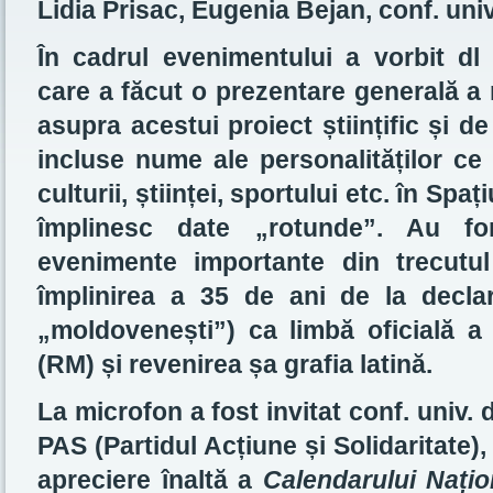
Lidia Prisac, Eugenia Bejan, conf. uni
În cadrul evenimentului a vorbit d
care a făcut o prezentare generală a 
asupra acestui proiect științific și d
incluse nume ale personalităților ce 
culturii, științei, sportului etc. în Sp
împlinesc date „rotunde”. Au fo
evenimente importante din trecutul
împlinirea a 35 de ani de la decla
„moldovenești”) ca limbă oficială a
(RM) și revenirea șa grafia latină.
La microfon a fost invitat conf. univ. 
PAS (Partidul Acțiune și Solidaritate)
apreciere înaltă a
Calendarului Națio