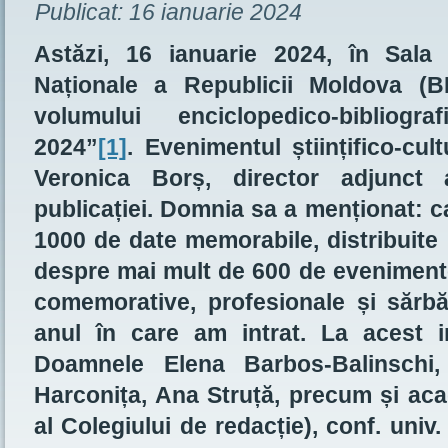
Publicat:
16 ianuarie 2024
Astăzi, 16 ianuarie 2024, în Sala 
Naționale a Republicii Moldova (
volumului enciclopedico-bibliogr
2024”
[1]
. Evenimentul științifico-cu
Veronica Borș, director adjunct
publicației. Domnia sa a menționat: c
1000 de date memorabile, distribuite 
despre mai mult de 600 de evenimente 
comemorative, profesionale și sărbăt
anul în care am intrat. La acest 
Doamnele Elena Barbos-Balinschi,
Harconița, Ana Struță, precum și aca
al Colegiului de redacție), conf. univ.