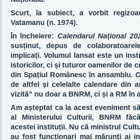
Scurt, la subiect, a vorbit regizo
Vatamanu (n. 1974).
În încheiere:
Calendarul Național 20
susținut, depus de colaboratoare
implicați. Volumul lansat este un ins
istoricilor, ci și tuturor oamenilor de 
din Spațiul Românesc în ansamblu.
C
de altfel și celelalte calendare din a
vizită” nu doar a BNRM, ci și a RM în
Am așteptat ca la acest eveniment să
al Ministerului Culturii, BNRM fă
acestei instituții. Nu că ministrul Cult
au fost funcționari mai mărunți ai in