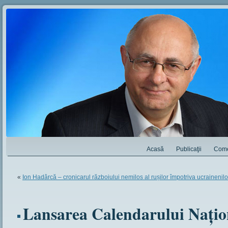
Acasă
Publicaţii
Come
«
Ion Hadârcă – cronicarul războiului nemilos al rușilor împotriva ucrainenil
Lansarea Calendarului Națio