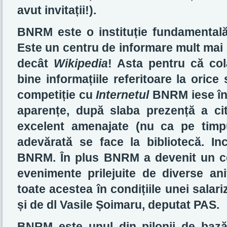
avut invitații!).
BNRM este o instituție fundamentală 
Este un centru de informare mult mai
decât
Wikipedia
! Asta pentru că c
bine informațiile referitoare la orice
competiție cu
Internetul
BNRM iese înv
aparențe, după slaba prezență a citit
excelent amenajate (nu ca pe timpul
adevărată se face la bibliotecă. Inc
BNRM. În plus BNRM a devenit un ce
evenimente prilejuite de diverse ani
toate acestea în condițiile unei salar
și de dl Vasile Șoimaru, deputat PAS.
BNRM este unul din pilonii de bază