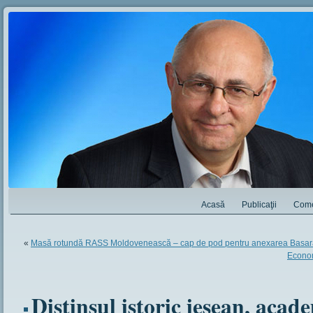
Acasă
Publicaţii
Come
«
Masă rotundă RASS Moldovenească – cap de pod pentru anexarea Basar
Econom
Distinsul istoric ieșean, aca