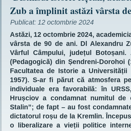
Zub a împlinit astăzi vârsta de
Publicat:
12 octombrie 2024
Astăzi, 12 octombrie 2024, academicia
vârsta de 90 de ani. Dl Alexandru Zu
Vârful Câmpului, județul Botoșani.
(Pedagogică) din Șendreni-Dorohoi (1
Facultatea de Istorie a Universității
1957). S-ar fi părut că atmosfera pe
individuale era favorabilă: în URSS,
Hrușciov a condamnat numitul de el 
Stalin”; de fapt – au fost condamnat
dictatorul roșu de la Kremlin. Începu
o liberalizare a vieții politice inter