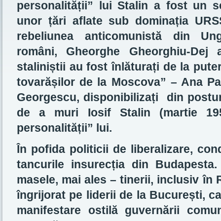
personalității” lui Stalin a fost un 
unor țări aflate sub dominația URS
rebeliunea anticomunistă din Unga
români, Gheorghe Gheorghiu-Dej 
staliniștii au fost înlăturați de la put
tovarășilor de la Moscova” – Ana Pau
Georgescu, disponibilizați din postur
de a muri Iosif Stalin (martie 195
personalității” lui.
În pofida politicii de liberalizare, 
tancurile insurecția din Budapesta. S
masele, mai ales – tinerii, inclusiv în
îngrijorat pe liderii de la București, c
manifestare ostilă guvernării com