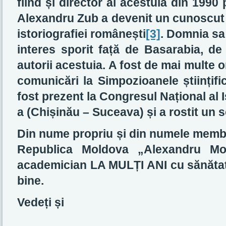
fiind și director al acestuia din 199
Alexandru Zub a devenit un cunoscut isto
istoriografiei românești
[3]
. Domnia sa
interes sporit față de Basarabia, de 
autorii acestuia. A fost de mai multe or
comunicări la Simpozioanele științifi
fost prezent la Congresul Național al Is
a (Chișinău – Suceava) și a rostit un s
Din nume propriu și din numele membril
Republica Moldova „Alexandru Moș
academician LA MULȚI ANI cu sănătate
bine.
Vedeți și