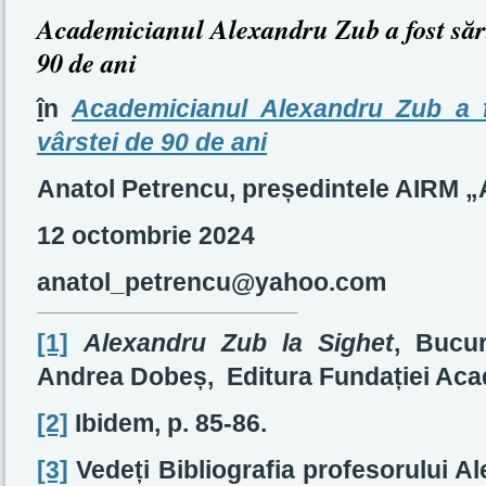
Academicianul Alexandru Zub a fost sărbă
90 de ani
î
n
Academicianul Alexandru Zub a fo
vârstei de 90 de ani
Anatol Petrencu, președintele AIRM 
12 octombrie 2024
anatol_petrencu@yahoo.com
[1]
Alexandru Zub la Sighet
, Bucur
Andrea Dobeș, Editura Fundației Acad
[2]
Ibidem, p. 85-86.
[3]
Vedeți Bibliografia profesorului 