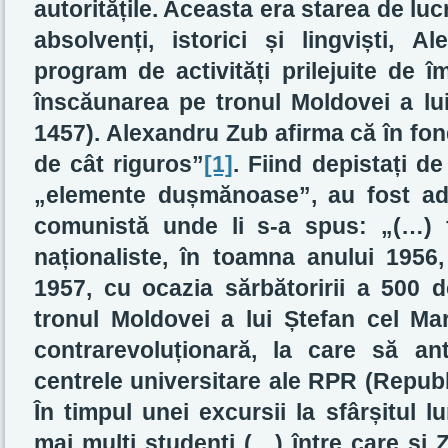
autoritățile. Aceasta era starea de lucru
absolvenți, istorici și lingviști,
program de activități prilejuite de î
înscăunarea pe tronul Moldovei a lui
1457). Alexandru Zub afirma că în fon
de cât riguros”
[1]
. Fiind depistați de 
„elemente dușmănoase”, au fost adu
comunistă unde li s-a spus: „(…) f
naționaliste, în toamna anului 1956,
1957, cu ocazia sărbătoririi a 500 
tronul Moldovei a lui Ștefan cel Ma
contrarevoluționară, la care să an
centrele universitare ale RPR (Repub
În timpul unei excursii la sfârșitul 
mai mulți studenți (…) între care și