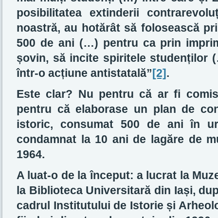
posibilitatea extinderii contrarevol
noastră, au hotărât să folosească pril
500 de ani (…) pentru ca prin impr
șovin, să incite spiritele studenților
într-o acțiune antistatală”
[2]
.
Este clar? Nu pentru că ar fi comis 
pentru că elaborase un plan de co
istoric, consumat 500 de ani în u
condamnat la 10 ani de lagăre de mun
1964.
A luat-o de la început: a lucrat la Muz
la Biblioteca Universitară din Iași, dup
cadrul Institutului de Istorie și Arheol