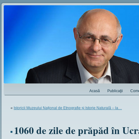
Acasă
Publicaţii
Come
«
Istoricii Muzeului Național de Etnografie și Istorie Naturală – la…
1060 de zile de prăpăd în Uc