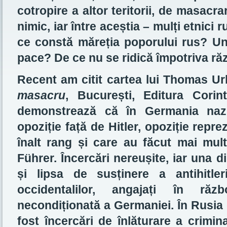
cotropire a altor teritorii, de masacr
nimic, iar între aceștia – mulți etnici r
ce constă măreția poporului rus? Und
pace? De ce nu se ridică împotriva ră
Recent am citit cartea lui Thomas U
masacru
, București, Editura Corin
demonstrează că în Germania nazi
opoziție față de Hitler, opoziție repre
înalt rang și care au făcut mai mult
Führer. Încercări nereușite, iar una 
și lipsa de susținere a antihitler
occidentalilor, angajați în ră
necondiționată a Germaniei. În Rusia
fost încercări de înlăturare a crimin