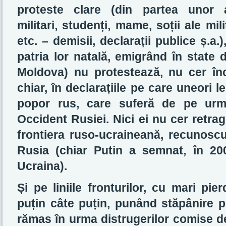
proteste clare (din partea unor a
militari, studenți, mame, soții ale mili
etc. – demisii, declarații publice ș.a.)
patria lor natală, emigrând în state d
Moldova) nu protestează, nu cer înc
chiar, în declarațiile pe care uneori 
popor rus, care suferă de pe urm
Occident Rusiei. Nici ei nu cer retrag
frontiera ruso-ucraineană, recunoscut
Rusia (chiar Putin a semnat, în 200
Ucraina).
Și pe liniile fronturilor, cu mari pie
puțin câte puțin, punând stăpânire p
rămas în urma distrugerilor comise de