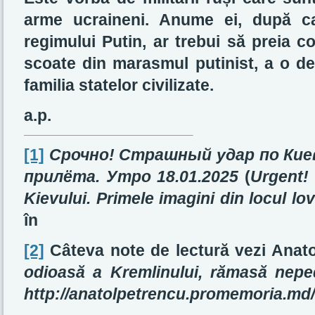
arme ucraineni. Anume ei, după ca
regimului Putin, ar trebui să preia 
scoate din marasmul putinist, a o de
familia statelor civilizate.
a.p.
[1]
Срочно! Страшный удар по Кие
прилёта. Утро
18.01.2025
(
Urgent! 
Kievului. Primele imagini din locul lov
în
[2]
Câteva note de lectură vezi Anat
odioasă a Kremlinului, rămasă nepe
http://anatolpetrencu.promemoria.md