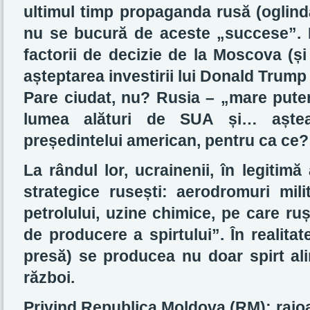
ultimul timp propaganda rusă (oglinda
nu se bucură de aceste „succese”. 
factorii de decizie de la Moscova (și
așteptarea investirii lui Donald Trump 
Pare ciudat, nu? Rusia – „mare pute
lumea alături de SUA și… aștea
președintelui american, pentru ca ce
La rândul lor, ucrainenii, în legitimă
strategice rusești: aerodromuri mili
petrolului, uzine chimice, pe care ru
de producere a spirtului”. În realitat
presă) se producea nu doar spirt alim
război.
Privind Republica Moldova (RM): raioa