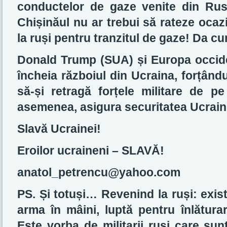
conductelor de gaze venite din Rusi
Chișinăul nu ar trebui să rateze ocaz
la ruși pentru tranzitul de gaze! Da cu
Donald Trump (SUA) și Europa occiden
încheia războiul din Ucraina, forțând
să-și retragă forțele militare de pe 
asemenea, asigura securitatea Ucrain
Slavă Ucrainei!
Eroilor ucraineni – SLAVĂ!
anatol_petrencu@yahoo.com
PS. Și totuși… Revenind la ruși: exist
arma în mâini, luptă pentru înlătura
Este vorba de militarii ruși care sun