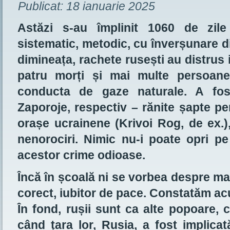
Publicat:
18 ianuarie 2025
Astăzi s-au împlinit 1060 de zil
sistematic, metodic, cu înverșunare d
dimineața, rachete rusești au distrus 
patru morți și mai multe persoane 
conducta de gaze naturale. A fost
Zaporoje, respectiv – rănite șapte per
orașe ucrainene (Krivoi Rog, de ex.),
nenorociri. Nimic nu-i poate opri pe
acestor crime odioase.
Încă în școală ni se vorbea despre ma
corect, iubitor de pace. Constatăm ac
În fond, rușii sunt ca alte popoare, c
când țara lor, Rusia, a fost implicat