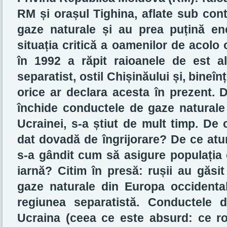
RM și orașul Tighina, aflate sub cont
gaze naturale și au prea puțină ene
situația critică a oamenilor de acolo
în 1992 a răpit raioanele de est 
separatist, ostil Chișinăului și, bineî
orice ar declara acesta în prezent. 
închide conductele de gaze naturale r
Ucrainei, s-a știut de mult timp. De
dat dovadă de îngrijorare? De ce atun
s-a gândit cum să asigure populația 
iarnă? Citim în presă: rușii au găsi
gaze naturale din Europa occidental
regiunea separatistă. Conductele 
Ucraina (ceea ce este absurd: ce ro