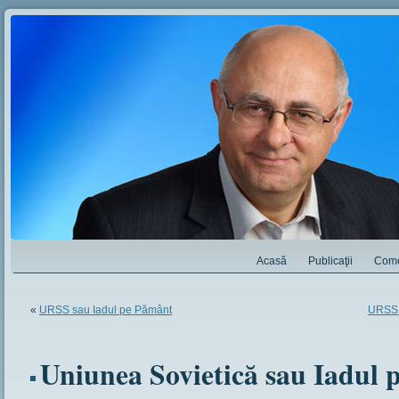
Acasă
Publicaţii
Come
«
URSS sau Iadul pe Pământ
URSS –
Uniunea Sovietică sau Iadul p