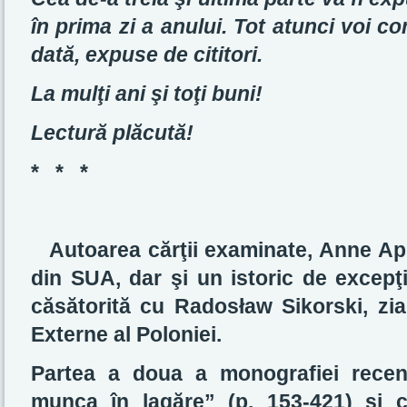
în prima zi a anului. Tot atunci voi co
dată, expuse de cititori.
La mulţi ani şi toţi buni!
Lectură plăcută!
* * *
Autoarea cărţii examinate, Anne Ap
din SUA, dar şi un istoric de excepţi
căsătorită cu Radosław Sikorski, ziar
Externe al Poloniei.
Partea a doua a monografiei recen
munca în lagăre” (p. 153-421) şi c