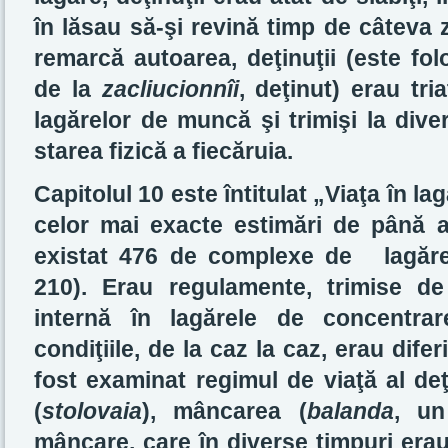
în lăsau să-şi revină timp de câteva z
remarcă autoarea, deţinuţii (este fo
de la
zacliucionnîi
, deţinut) erau tri
lagărelor de muncă şi trimişi la div
starea fizică a fiecăruia.
Capitolul 10 este întitulat „Viaţa în la
celor mai exacte estimări de până 
existat 476 de complexe de
lagăre
210). Erau regulamente, trimise de
internă în lagărele de concentrar
condiţiile, de la caz la caz, erau difer
fost examinat regimul de viaţă al deţ
(
stolovaia
), mâncarea (
balanda
, un
mâncare, care în diverse timpuri erau