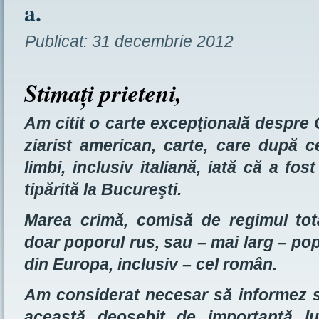
a.
Publicat:
31 decembrie 2012
Stimaţi prieteni,
Am citit o carte excepţională despre G
ziarist american, carte, care după ce
limbi, inclusiv italiană, iată că a fo
tipărită la Bucureşti.
Marea crimă, comisă de regimul total
doar poporul rus, sau – mai larg – pop
din Europa, inclusiv – cel român.
Am considerat necesar să informez sp
această deosebit de importantă lu