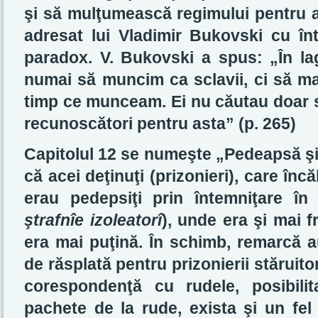
şi să mulţumească regimului pentru a
adresat lui Vladimir Bukovski cu în
paradox. V. Bukovski a spus: „În la
numai să muncim ca sclavii, ci să ma
timp ce munceam. Ei nu căutau doar s
recunoscători pentru asta” (p. 265)
Capitolul 12 se numeşte „Pedeapsă şi 
că acei deţinuţi (prizonieri), care încă
erau pedepsiţi prin întemniţare în
ştrafnîe izoleatorî
), unde era şi mai f
era mai puţină. În schimb, remarcă a
de răsplată pentru prizonierii stăruito
corespondenţă cu rudele, posibili
pachete de la rude, exista şi un fel 