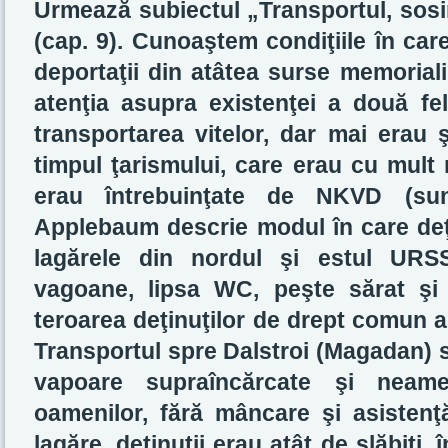
Urmează subiectul „Transportul, sosir
(cap. 9). Cunoaştem condiţiile în care
deportaţii din atâtea surse memoriali
atenţia asupra existenţei a două fe
transportarea vitelor, dar mai erau 
timpul ţarismului, care erau cu mult m
erau întrebuinţate de NKVD (su
Applebaum descrie modul în care deţi
lagărele din nordul şi estul URSS
vagoane, lipsa WC, peşte sărat şi 
teroarea deţinuţilor de drept comun as
Transportul spre Dalstroi (Magadan) s
vapoare supraîncărcate şi neamen
oamenilor, fără mâncare şi asistenţ
lagăre, deţinuţii erau atât de slăbiţi, 