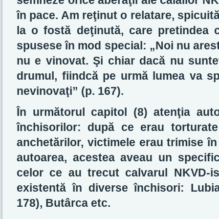
semneze orice aberaţii ale călăilor NK
în pace. Am reţinut o relatare, spicu
la o fostă deţinută, care pretindea c
spusese în mod special: „Noi nu ares
nu e vinovat. Şi chiar dacă nu sunte
drumul, fiindcă pe urmă lumea va s
nevinovaţi” (p. 167).
În următorul capitol (8) atenţia aut
închisorilor: după ce erau torturat
anchetărilor, victimele erau trimise î
autoarea, acestea aveau un specific
celor ce au trecut calvarul NKVD-i
existentă în diverse închisori: Lubi
178), Butârca etc.