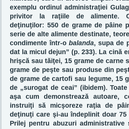
exemplu ordinul administraţiei Gulag
privitor la raţiile de alimente. 
deţinuţilor: 550 de grame de pâine p
serie de alte alimente destinate, teoret
condimente într-o
balanda
, supa de p
dat la micul dejun” (p. 233). La cină
hrişcă sau tăiţei, 15 grame de carne 
grame de peşte sau produse din peşt
de grame de cartofi sau legume, 15 
de „surogat de ceai” (ibidem). Toate 
aşa cum demonstrează autoare, co
instruiţi să micşoreze raţia de p
deţinuţi care şi-au îndeplinit doar 
Prilej pentru abuzuri administrative