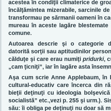
acestea în condiţii climaterice de gr
încălţămintea mizerabile, sarcinile de
transformau pe sărmanii oameni în cad
mureau în aceste lagăre blestemate ş
comune.
Autoarea descrie şi o categorie d
datorită sorţii sau aptitudinilor pers
călduţe şi care erau numiţi
pridurki
, 
„cam ţicniţi”, iar în lagăre asta însemn
Aşa cum scrie Anne Applebaum, în l
cultural-educativ care încerca din ră
bieţii deţinuţi cu ideologia bolşevic
socialistă” etc.,vezi p. 255 şi urm.). S
său: îi obliga pe deţinuţi nu doar să