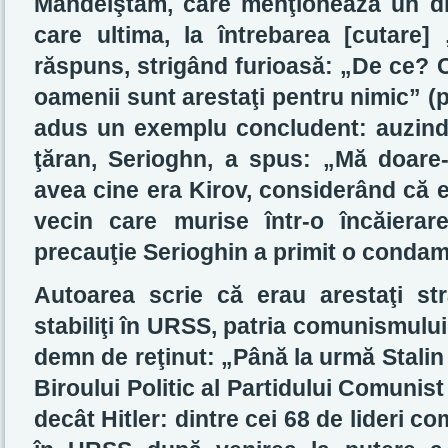
Mandelştam, care menţionează un d
care ultima, la întrebarea [cutare
răspuns, strigând furioasă: „De ce? 
oamenii sunt arestaţi pentru nimic” (p
adus un exemplu concludent: auzind 
ţăran, Serioghn, a spus: „Mă doare
avea cine era Kirov, considerând că e
vecin care murise într-o încăierar
precauţie Serioghin a primit o condam
Autoarea scrie că erau arestaţi stră
stabiliţi în URSS, patria comunismulu
demn de reţinut: „Până la urmă Stalin
Biroului Politic al Partidului Comuni
decât Hitler: dintre cei 68 de lideri c