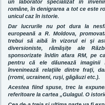
un laborator specializat în înveni
române, în denigrarea a tot ce este 
unicul caz în istorie.
Dar lucrurile nu pot dura la nesfâ
europeană a R. Moldova, promovată
trebui să aibă în vizorul ei şi as
diversioniste, rămăşiţe ale Răzb
sponsorizate în/din afara RM, pe ca
pentru că ele dăunează imaginii 
înveninează relaţiile dintre fraţi, da
(rromi, ucraineni, ruşi, găgăuzi etc.).
Acestea fiind spuse, trec la expunere
referitoare la cartea „Gulagul. O istori
Cea de-a treia şi ultima parte va fi ex