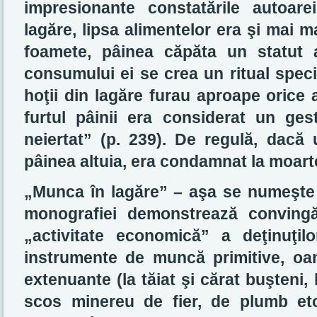
impresionante constatările autoarei
lagăre, lipsa alimentelor era şi mai m
foamete, pâinea căpăta un statut a
consumului ei se crea un ritual spec
hoţii din lagăre furau aproape orice a
furtul pâinii era considerat un ge
neiertat” (p. 239). De regulă, dacă 
pâinea altuia, era condamnat la moarte.
„Munca în lagăre” – aşa se numeşte 
monografiei demonstrează conving
„activitate economică” a deţinuţil
instrumente de muncă primitive, oam
extenuante (la tăiat şi cărat buşteni,
scos minereu de fier, de plumb etc.