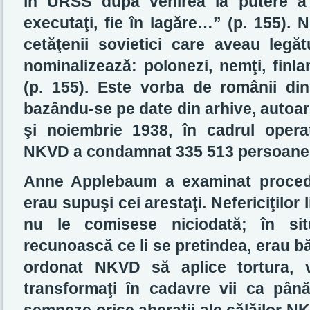
în URSS după venirea la putere a n
executaţi, fie în lagăre…” (p. 155). 
cetăţenii sovietici care aveau legăt
nominalizează: polonezi, nemţi, finl
(p. 155). Este vorba de românii din
bazându-se pe date din arhive, autoare
şi noiembrie 1938, în cadrul operaţi
NKVD a condamnat 335 513 persoane 
Anne Applebaum a examinat procedur
erau supuşi cei arestaţi. Nefericiţilor 
nu le comisese niciodată; în sit
recunoască ce li se pretindea, erau bătu
ordonat NKVD să aplice tortura, v
transformaţi în cadavre vii ca pân