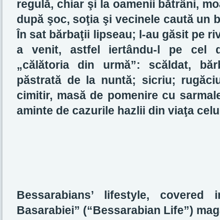
regulă, chiar şi la oamenii bătrâni, m
după şoc, soţia şi vecinele caută un 
În sat bărbaţii lipseau; l-au găsit pe ri
a venit, astfel iertându-l pe cel 
„călătoria din urmă”: scăldat, băr
păstrată de la nuntă; sicriu; rugăci
cimitir, masă de pomenire cu sarmale
aminte de cazurile hazlii din viaţa cel
Bessarabians’ lifestyle, covere
Basarabiei” (“Bessarabian Life”) mag