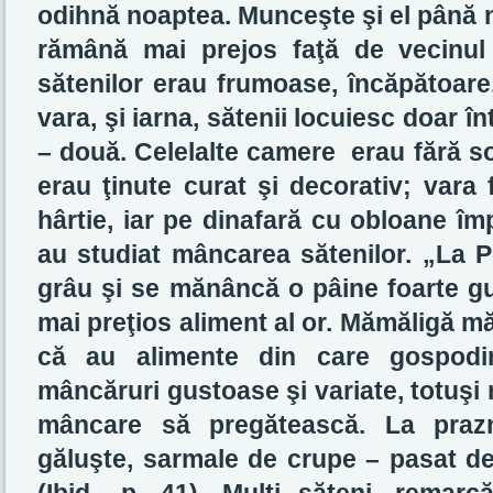
odihnă noaptea. Munceşte şi el până 
rămână mai prejos faţă de vecinul 
sătenilor erau frumoase, încăpătoare
vara, şi iarna, sătenii locuiesc doar î
– două. Celelalte camere erau fără so
erau ţinute curat şi decorativ; vara 
hârtie, iar pe dinafară cu obloane împ
au studiat mâncarea sătenilor. „La Po
grâu şi se mănâncă o pâine foarte gu
mai preţios aliment al or. Mămăligă m
că au alimente din care gospodi
mâncăruri gustoase şi variate, totuşi 
mâncare să pregătească. La prazn
găluşte, sarmale de crupe – pasat de 