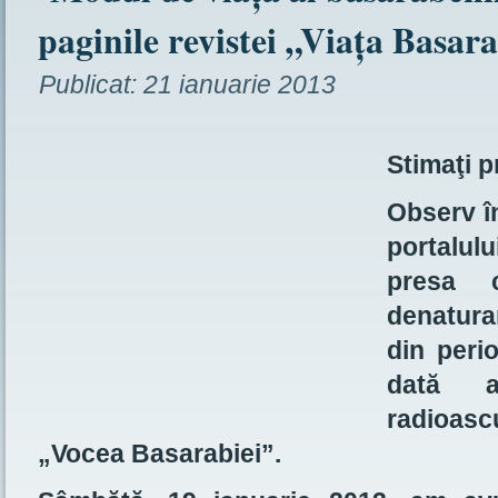
paginile revistei „Viaţa Basara
Publicat:
21 ianuarie 2013
Stimaţi p
Observ în
portalul
presa 
denatura
din peri
dată a
radioascu
„Vocea Basarabiei”.