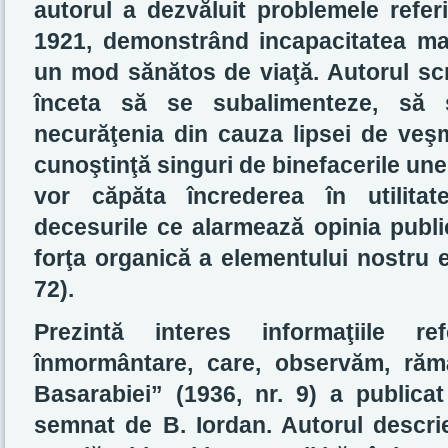
autorul a dezvăluit problemele refer
1921, demonstrând incapacitatea majo
un mod sănătos de viaţă. Autorul scr
înceta să se subalimenteze, să s
necurăţenia din cauza lipsei de veşm
cunoştinţă singuri de binefacerile une
vor căpăta încrederea în utilitat
decesurile ce alarmează opinia public
forţa organică a elementului nostru et
72).
Prezintă interes informaţiile ref
înmormântare, care, observăm, răm
Basarabiei” (1936, nr. 9) a publicat
semnat de B. Iordan. Autorul descrie