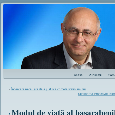
Acasă
Publicaţii
Come
«
Încercare nereuşită de a justifica crimele stalinismului
Scrisoarea Prascoviei Kle
Modul de viaţă al basarabenilo