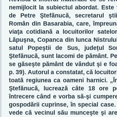
nemijlocit la subiectul abordat. Este
de Petre Ştefănucă, secretarul ştiin
Român din Basarabia, care, împreună 
viaţa cotidiană a locuitorilor satelo
Lăpuşna, Copanca din lunca Nistrului 
satul Popeştii de Sus, judeţul Sor
Ştefănucă, sunt lacomi de pământ. Pe 
se găseşte pământ de vândut şi e foa
p. 39). Autorul a constatat, că locuitor
toată regiunea ca oameni harnici. „În
Ştefănucă, lucrează câte 18 ore pe
întrecere când e vorba să-şi cumpere
gospodării cuprinse, în special cas
vede că vecinul său munceşte şi are