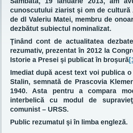
Sâmbătă, 19 ianuarie 2013, am avu
cunoscutului ziarist şi om de cultură 
de dl Valeriu Matei, membru de ono
dezbătut subiectul nominalizat.
Ţinând cont de actualitatea dezbate
rezumativ, prezentat în 2012 la Congre
Istorie a Presei şi publicat în broşură
[
Imediat după acest text voi publica o 
Stalin, semnată de Prascovia Klement
1940. Asta pentru a compara mo
interbelică cu modul de supravieţ
comunist – URSS.
Public rezumatul şi în limba engleză.