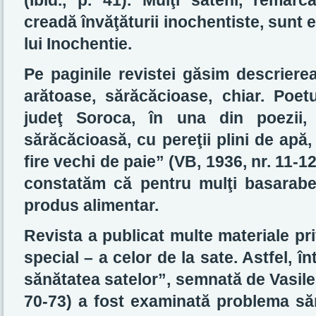
(Ibid., p. 41). Mulţi săteni, remarc
creadă învăţăturii inochentiste, sunt e
lui Inochentie.
Pe paginile revistei găsim descrierea
arătoase, sărăcăcioase, chiar. Poet
judeţ Soroca, în una din poezii, 
sărăcăcioasă, cu pereţii plini de apă
fire vechi de paie” (VB, 1936, nr. 11-12
constatăm că pentru mulţi basarabe
produs alimentar.
Revista a publicat multe materiale pr
special – a celor de la sate. Astfel, 
sănătatea satelor”, semnată de Vasile I
70-73) a fost examinată problema sănăt