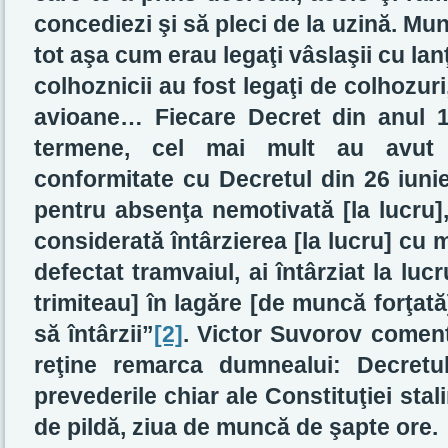
concediezi şi să pleci de la uzină. Munc
tot aşa cum erau legaţi vâslaşii cu lan
colhoznicii au fost legaţi de colhozuri
avioane… Fiecare Decret din anul 1
termene, cel mai mult au avut de
conformitate cu Decretul din 26 iuni
pentru absenţa nemotivată [la lucru]
considerată întârzierea [la lucru] cu 
defectat tramvaiul, ai întârziat la lucr
trimiteau] în lagăre [de muncă forţată
să întârzii”
[2]
. Victor Suvorov coment
reţine remarca dumnealui: Decretu
prevederile chiar ale Constituţiei stal
de pildă, ziua de muncă de şapte ore.