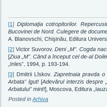
[1]
Diplomaţia cotropitorilor. Repercus
Bucovinei de Nord. Culegere de docum
A. Blanovschi, Chişinău, Editura Univers
[2]
Victor Suvorov.
Deni „M”. Cogda nace
[
Ziua „M”. Când a început cel de-al Doi
„Inles”, 1994, p. 193-194.
[3]
Dmitrii Lîskov.
Zapretnaia pravda o „
Arbata” lgut!
[
Adevărul interzis despre „r
Arbatului” mint!
], Moscova, Editura „Iauz
Posted in
Arhiva