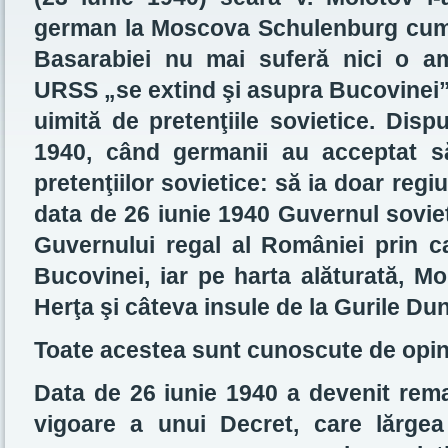
german la Moscova Schulenburg cum 
Basarabiei nu mai suferă nici o am
URSS „se extind şi asupra Bucovinei
uimită de pretenţiile sovietice. Disp
1940, când germanii au acceptat s
pretenţiilor sovietice: să ia doar reg
data de 26 iunie 1940 Guvernul soviet
Guvernului regal al României prin c
Bucovinei, iar pe harta alăturată, M
Herţa şi câteva insule de la Gurile Dun
Toate acestea sunt cunoscute de opin
Data de 26 iunie 1940 a devenit remarc
vigoare a unui Decret, care lărgea