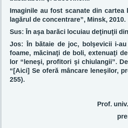
Imaginile au fost scanate din cartea 
lagărul de concentrare”, Minsk, 2010.
Sus: În aşa barăci locuiau deţinuţii din
Jos: În bătaie de joc, bolşevicii i-a
foame, măcinaţi de boli, extenuaţi de
lor “leneşi, profitori şi chiulangii”. D
“[Aici] Se oferă mâncare leneşilor, prof
255).
Prof. uni
pre