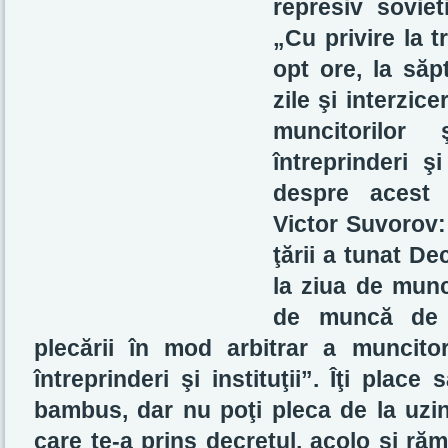
represiv sovie
„Cu privire la 
opt ore, la să
zile şi interzic
muncitorilor
întreprinderi şi
despre acest 
Victor Suvorov:
ţării a tunat De
la ziua de mun
de muncă de ş
plecării în mod arbitrar a muncitori
întreprinderi şi instituţii”. Îţi plac
bambus, dar nu poţi pleca de la uzin
care te-a prins decretul, acolo şi răm