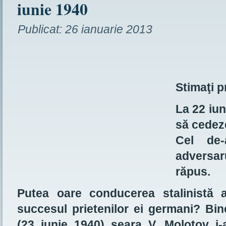
iunie 1940
Publicat:
26 ianuarie 2013
Stimaţi p
La 22 iun
să cedeze
Cel de-
adversa
răpus.
Putea oare conducerea stalinistă 
succesul prietenilor ei germani? Bin
(23 iunie 1940) seara V. Molotov i