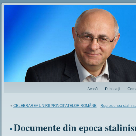
Acasă
Publicaţii
Come
«
CELEBRAREA UNIRII PRINCIPATELOR ROMÂNE
Represiunea stalinistă
Documente din epoca stalinis