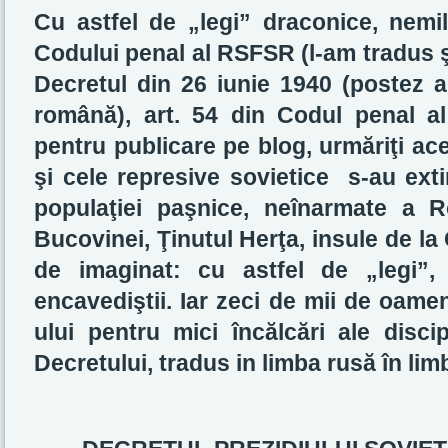
Cu astfel de „legi” draconice, nemil
Codului penal al RSFSR (l-am tradus ş
Decretul din 26 iunie 1940 (postez a
română), art. 54 din Codul penal a
pentru publicare pe blog, urmăriţi aces
şi cele represive sovietice s-au exti
populaţiei paşnice, neînarmate a R
Bucovinei, Ţinutul Herţa, insule de la
de imaginat: cu astfel de „legi”,
encavediştii. Iar zeci de mii de oamen
ului pentru mici încălcări ale disci
Decretului, tradus in limba rusă în li