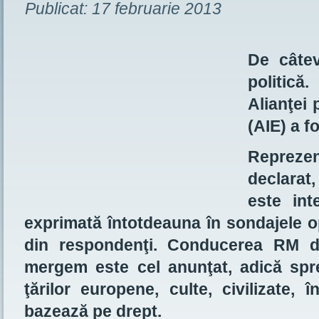
Publicat:
17 februarie 2013
De câtev
politică
Alianţei
(AIE) a f
Repreze
declarat
este int
exprimată întotdeauna în sondajele o
din respondenţi. Conducerea RM d
mergem este cel anunţat, adică spr
ţărilor europene, culte, civilizate, 
bazează pe drept.