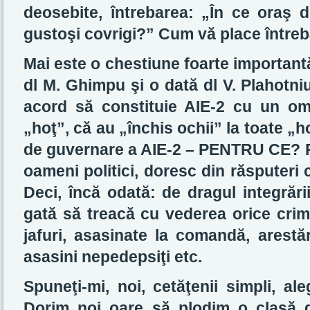
deosebite, întrebarea: „În ce oraş
gustoşi covrigi?” Cum vă place între
Mai este o chestiune foarte importantă
dl M. Ghimpu şi o dată dl V. Plahotni
acord să constituie AIE-2 cu un om
„hoţ”, că au „închis ochii” la toate „ho
de guvernare a AIE-2 – PENTRU CE? Pe
oameni politici, doresc din răsputeri
Deci, încă odată: de dragul integrăr
gată să treacă cu vederea orice crime,
jafuri, asasinate la comandă, arestă
asasini nepedepsiţi etc.
Spuneţi-mi, noi, cetăţenii simpli, al
Dorim noi oare să plodim o clasă d