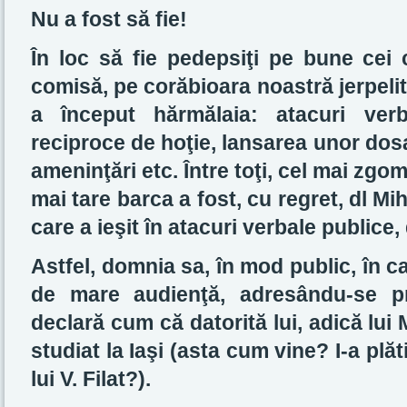
Nu a fost să fie!
În loc să fie pedepsiţi pe bune cei 
comisă, pe corăbioara noastră jerpelit
a început hărmălaia: atacuri verb
reciproce de hoţie, lansarea unor dosa
ameninţări etc. Între toţi, cel mai zgom
mai tare barca a fost, cu regret, dl Mi
care a ieşit în atacuri verbale publice
Astfel, domnia sa, în mod public, în c
de mare audienţă, adresându-se pri
declară cum că datorită lui, adică lui 
studiat la Iaşi (asta cum vine? I-a pl
lui V. Filat?).