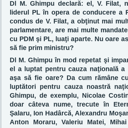
Dl M. Ghimpu declară: el, V. Filat, 
liderul PL în opera de conducere a
condus de V. Filat, a obţinut mai mult
parlamentare, are mai multe mandate 
cu PDM şi PL, luaţi aparte. Nu oare ast
să fie prim ministru?
Dl M. Ghimpu în mod repetat şi impa
el a luptat pentru cauza naţională a
aşa să fie oare? Da cum rămâne cu s
luptători pentru cauza noastră naţ
Ghimpu, de exemplu, Nicolae Costin
doar câteva nume, trecute în Eterni
Şalaru, Ion Hadârcă, Alexandru Moşan
Anton Moraru, Valeriu Matei, Miha