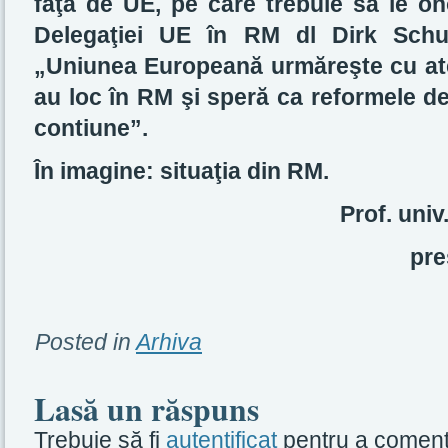
faţă de UE, pe care trebuie să le on
Delegaţiei UE în RM dl Dirk Schu
„Uniunea Europeană urmăreşte cu aten
au loc în RM şi speră ca reformele de
contiune”.
În imagine: situaţia din RM.
Prof. uni
pre
Posted in
Arhiva
Lasă un răspuns
Trebuie să fi
autentificat
pentru a coment