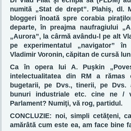
Dl Vlad Filat şi echipa sa (PLDM) au
numită „Stat de drept”. Plahiş, dl. M
bloggeri înoată spre corabia piraţil
departe, în preajma naufragiului „A
„Aurora”, la cârmă avându-l pe alt Vla
pe experimentatul „navigator” în a
Vladimir Voronin, căpitan de cursă lun
Ca în opera lui A. Puşkin „Poves
intelectualitatea din RM a rămas 
bugetarii, pe Dvs., tinerii, pe Dvs. 
bunuri industriale etc. cine ne / 
Parlament? Numiţi, vă rog, partidul.
CONCLUZIE: noi, simpli cetăţeni, c
amărâtă cum este ea, am face bine fa