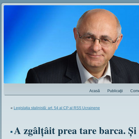
Acasă
Publicaţii
Come
«
Legislaţia stalinistă: art. 54 al CP al RSS Ucrainene
A zgâlţâit prea tare barca. Şi