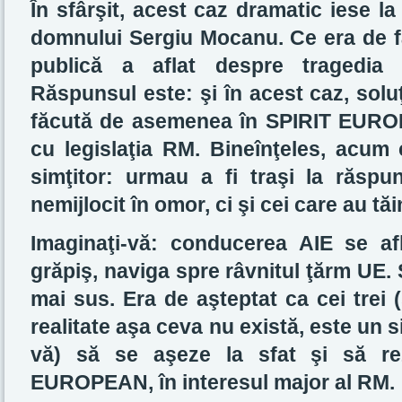
În sfârşit, acest caz dramatic iese la
domnului Sergiu Mocanu. Ce era de fă
publică a aflat despre tragedi
Răspunsul este: şi în acest caz, solu
făcută de asemenea în SPIRIT EUROP
cu legislaţia RM. Bineînţeles, acum c
simţitor: urmau a fi traşi la răspu
nemijlocit în omor, ci şi cei care au tăi
Imaginaţi-vă: conducerea AIE se afl
grăpiş, naviga spre râvnitul ţărm UE.
mai sus. Era de aşteptat ca cei trei (
realitate aşa ceva nu există, este un s
vă) să se aşeze la sfat şi să re
EUROPEAN, în interesul major al RM.