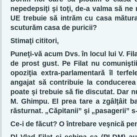
nepedepsiţi şi toţi, de-a valma să ne
UE trebuie să intrăm cu casa măturat
scuturăm casa de puricii?
Stimaţi cititori,
Puneţi-vă acum Dvs. în locul lui V. Fil
de prost gust. Pe Filat nu comuniştii 
opoziţia extra-parlamentară îl terfel
angajat să contribuie la conducerea 
poate şi trebuie să fie discutat. Dar nu
M. Ghimpu. El prea tare a zgâlţâit b
răsturnat. „Căpitanii” şi „pasagerii” 
Ce-i de făcut? O întrebare veşnică pent