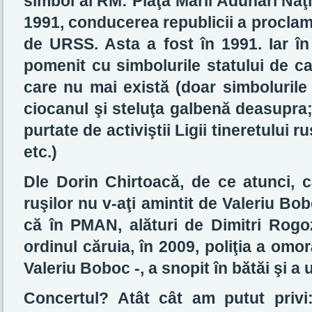
simbol al RM: Piaţa Marii Adunări Naţ
1991, conducerea republicii a proclam
de URSS. Asta a fost în 1991. Iar în
pomenit cu simbolurile statului de ca
care nu mai există (doar simbolurile 
ciocanul şi steluţa galbenă deasupra;
purtate de activiştii Ligii tineretului 
etc.)
Dle Dorin Chirtoacă, de ce atunci,
ruşilor nu v-aţi amintit de Valeriu B
că în PMAN, alături de Dimitri Rogoz
ordinul căruia, în 2009, poliţia a omorâ
Valeriu Boboc -, a snopit în bătăi şi a u
Concertul? Atât cât am putut privi