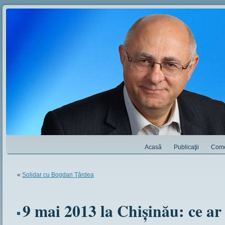
Acasă
Publicaţii
Come
«
Solidar cu Bogdan Ţârdea
9 mai 2013 la Chişinău: ce ar 