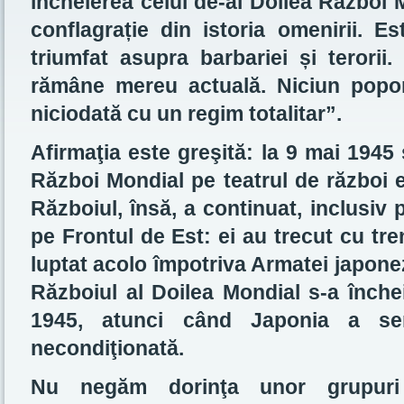
încheierea celui de-al Doilea Război
conflagraț
ie din istoria omenirii. Es
triumfat asupra barbariei ș
i terorii
rămâne mereu actuală. Niciun popo
niciodată cu un regim totalitar”.
Afirmaţia este greşită: la 9 mai 1945 
Război Mondial pe teatrul de război 
Războiul, însă, a continuat, inclusiv 
pe Frontul de Est: ei au trecut cu tr
luptat acolo împotriva Armatei japonez
Războiul al Doilea Mondial s-a înche
1945, atunci când Japonia a se
necondiţionată.
Nu negăm dorinţa unor grupur