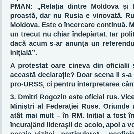
PMAN:
„Relaț
ia dintre Moldova ș
i 
proastă, dar nu Rusia e vinovată. Ru
Moldova. Este o încercare continuă. Mo
un trecut nu chiar îndepărtat. Iar poli
dacă acum s-ar anunț
a un referendu
iniț
ială”.
A protestat oare cineva din oficialii
această declaraţie? Doar scena li s-a
pro-URSS, ci pentru interpretarea cân
3. Dmitri Rogozin este oficial rus. Vic
Miniştri al Federaţiei Ruse. Oriunde 
atât mai mult – în RM. Iniţial a fost 
încurajând lideraşii de acolo, apoi a 