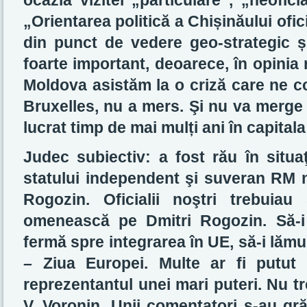
ocazia vizitei „particulare”, „neofic
„Orientarea politică a Chi
ș
inăului ofi
din punct de vedere geo-strategic
ș
foarte important, deoarece, în opinia
Moldova asistăm la o criză care ne c
Bruxelles, nu a mers. Şi nu va merge n
lucrat timp de mai mul
ț
i ani în capita
Judec subiectiv: a fost rău în situaţ
statului independent şi suveran RM nu
Rogozin. Oficialii noştri trebuiau 
omenească pe Dmitri Rogozin. Să-i 
fermă spre integrarea în UE, să-i lăm
– Ziua Europei. Multe ar fi putut
reprezentantul unei mari puteri. Nu t
V. Voronin. Unii comentatori s-au gr