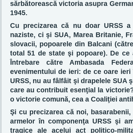
sărbătorească victoria asupra Germani
1945.
Cu precizarea că nu doar URSS a l
naziste, ci şi SUA, Marea Britanie, Fr
slovacii, popoarele din Balcani (cătr
total 51 de state şi popoare). De ce
Întrebare către Ambasada Federaţ
evenimentului de ieri: de ce oare ieri
URSS, nu au fâlfâit şi drapelele SUA şi 
care au contribuit esenţial la victori
o victorie comună, cea a Coaliţiei anti
Şi cu precizarea că noi, basarabenii,
armelor în componenţa URSS şi am 
tragice ale acelui act politico-mil