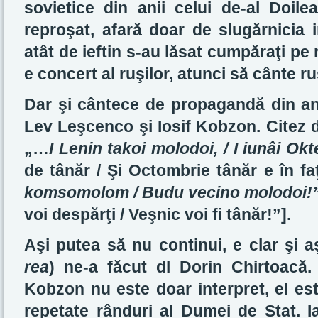
sovietice din anii celui de-al Doil
reproşat, afară doar de slugărnicia i
atât de ieftin s-au lăsat cumpăraţi pe
e concert al ruşilor, atunci să cânte ru
Dar şi cântece de propagandă din ani
Lev Leşcenco şi Iosif Kobzon. Citez 
„…
I Lenin takoi molodoi, / I iunâi Ok
de tânăr / Şi Octombrie tânăr e în f
komsomolom / Budu vecino molodoi!
voi despărţi / Veşnic voi fi tânăr!”].
Aşi putea să nu continui, e clar şi 
rea
) ne-a făcut dl Dorin Chirtoacă. 
Kobzon nu este doar interpret, el es
repetate rânduri al Dumei de Stat. I