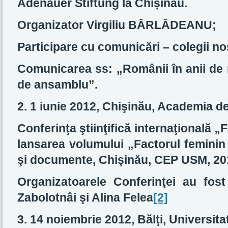
Adenauer Stiftung la Chi
ș
inău.
Organizator Virgiliu BÂRLĂDEANU;
Participare cu comunicări – colegii noş
Comunicarea ss:
„Românii în anii de r
de ansamblu”.
2. 1 iunie 2012, Chişinău, Academia de
Conferinţa ştiinţifică internaţională „F
lansarea volumului „Factorul feminin î
şi documente, Chişinău, CEP USM, 201
Organizatoarele Conferinţei au fost 
Zabolotnâi şi Alina Felea
[2]
3. 14 noiembrie 2012, Bălţi, Universit