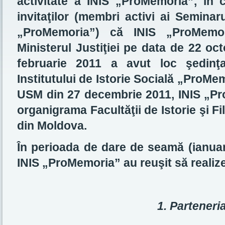
activitate a INIS „ProMemoria”, în c
invitaţilor (membri activi ai Seminaru
„ProMemoria”) că INIS „ProMemori
Ministerul Justiţiei pe data de 22 oc
februarie 2011 a avut loc şedinţ
Institutului de Istorie Socială „ProMe
USM din 27 decembrie 2011, INIS „Pro
organigrama Facultăţii de Istorie şi Fil
din Moldova.
În perioada de dare de seamă (ianua
INIS „ProMemoria” au reuşit să realiz
1. Parteneri