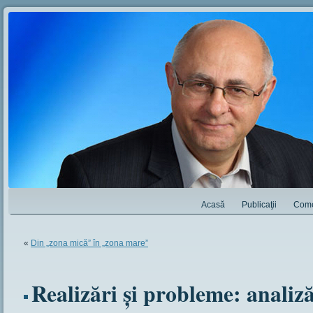
Acasă
Publicaţii
Come
«
Din „zona mică” în „zona mare”
Realizări şi probleme: analiză