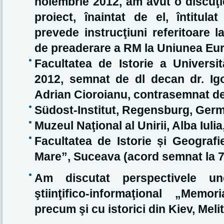
noiembrie 2012, am avut o discuţi
proiect, înaintat de el, întitul
prevede instrucţiuni referitoare l
de preaderare a RM la Uniunea Eu
Facultatea de Istorie a Universită
2012, semnat de dl decan dr. Ig
Adrian Cioroianu, contrasemnat de
Südost-Institut, Regensburg, Germ
Muzeul Naţional al Unirii, Alba Iuli
Facultatea de Istorie
ș
i Geografi
Mare
”, Suceava (acord semnat la 7
Am discutat perspectivele un
ştiinţifico-informaţional „Memo
precum şi cu istorici din Kiev, Meli