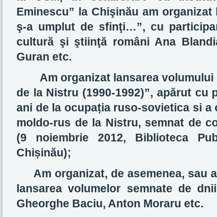
Eminescu” la Chişinău am organizat l
ş-a umplut de sfinţi…”, cu particip
cultură şi ştiinţă români Ana Blan
Guran etc.
Am organizat lansarea volumului „
de la Nistru (1990-199
2)”, apărut cu 
ani de la ocupa
ț
ia ruso-sovietica si a 
moldo-rus de la Nistru, semnat de co
(9 noiembrie 2012, Biblioteca Pub
Chi
ș
inău);
Am organizat, de asemenea, sau am 
lansarea volumelor semnate de dnii
Gheorghe Baciu, Anton Moraru etc.