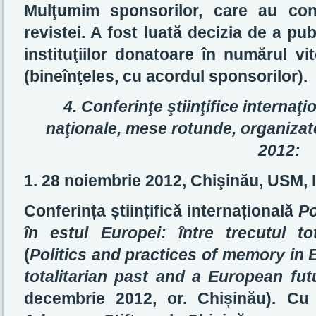
Mulţumim sponsorilor, care au contr
revistei. A fost luată decizia de a pu
instituţiilor donatoare în numărul vi
(bineînţeles, cu acordul sponsorilor).
4. Conferinţe ştiinţifice internaţi
naţionale, mese rotunde, organizat
2012:
1.
28 noiembrie 2012, Chişinău, USM,
Conferin
ț
a
ș
tiin
ț
ifică interna
ț
ională
Po
în estul Europei: între trecutul to
(
Politics and practices of memory in
totalitarian past and a European fut
decembrie 2012, or. Chi
ș
inău). Cu