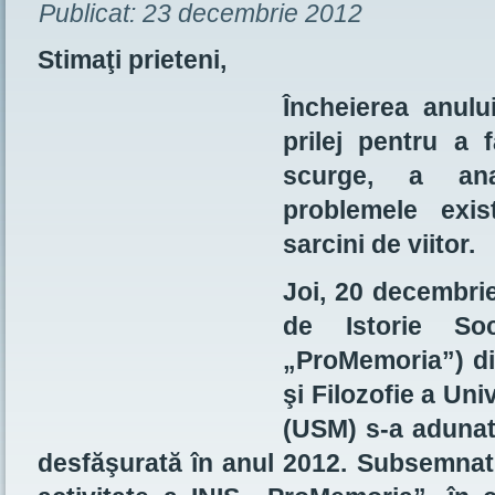
Publicat:
23 decembrie 2012
Stimaţi prieteni,
Încheierea anulu
prilej pentru a 
scurge, a anal
problemele exis
sarcini de viitor.
Joi, 20 decembrie
de Istorie Soc
„ProMemoria”) din
şi Filozofie a Uni
(USM) s-a adunat 
desfăşurată în anul 2012. Subsemnat