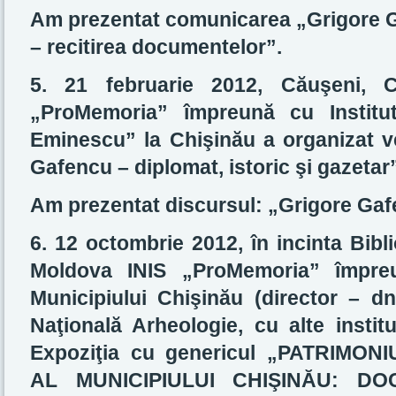
Am prezentat comunicarea „Grigore 
– recitirea documentelor”.
5. 21 februarie 2012, Căuşeni, 
„ProMemoria” împreună cu Institu
Eminescu” la Chişinău a organizat ve
Gafencu – diplomat, istoric şi gazetar
Am prezentat discursul: „Grigore Gafe
6.
12 octombrie 2012, în incinta Bibli
Moldova INIS „ProMemoria” împreu
Municipiului Chişinău (director – d
Naţională Arheologie, cu alte institu
Expoziţia cu genericul
„PATRIMONI
AL MUNICIPIULUI CHIŞINĂU: DO